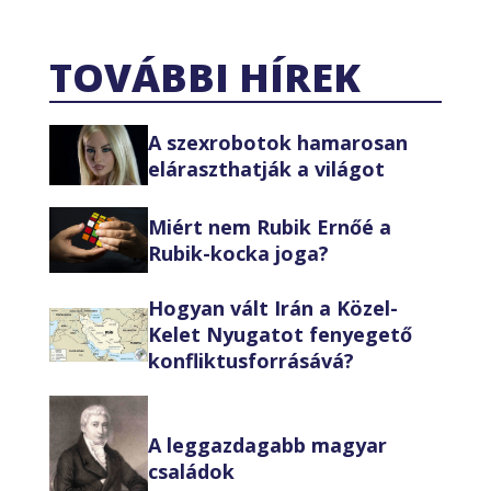
TOVÁBBI HÍREK
A szexrobotok hamarosan
eláraszthatják a világot
Miért nem Rubik Ernőé a
Rubik-kocka joga?
Hogyan vált Irán a Közel-
Kelet Nyugatot fenyegető
konfliktusforrásává?
A leggazdagabb magyar
családok