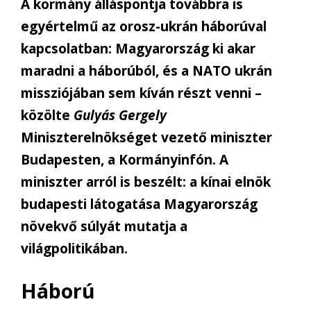
A kormány álláspontja továbbra is
egyértelmű az orosz-ukrán háborúval
kapcsolatban: Magyarország ki akar
maradni a háborúból, és a NATO ukrán
missziójában sem kíván részt venni –
közölte
Gulyás Gergely
Miniszterelnökséget vezető miniszter
Budapesten, a Kormányinfón. A
miniszter arról is beszélt: a kínai elnök
budapesti látogatása Magyarország
növekvő súlyát mutatja a
világpolitikában.
Háború