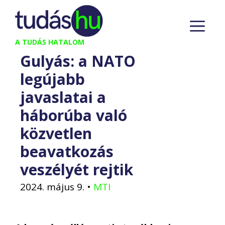
Kilépés
M
a
tartalomba
A TUDÁS HATALOM
Gulyás: a NATO
legújabb
javaslatai a
háborúba való
közvetlen
beavatkozás
veszélyét rejtik
2024. május 9.
•
MTI