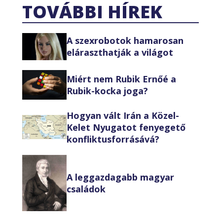
TOVÁBBI HÍREK
A szexrobotok hamarosan
eláraszthatják a világot
Miért nem Rubik Ernőé a
Rubik-kocka joga?
Hogyan vált Irán a Közel-
Kelet Nyugatot fenyegető
konfliktusforrásává?
A leggazdagabb magyar
családok