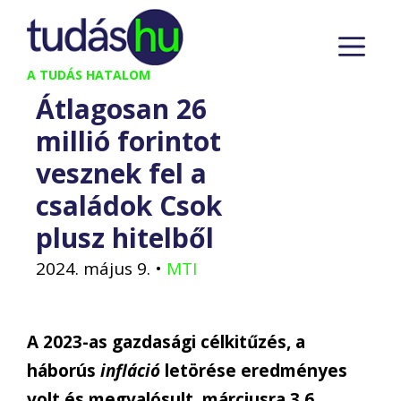
Kilépés
M
a
tartalomba
A TUDÁS HATALOM
Átlagosan 26
millió forintot
vesznek fel a
családok Csok
plusz hitelből
2024. május 9.
•
MTI
A 2023-as gazdasági célkitűzés, a
háborús
infláció
letörése eredményes
volt és megvalósult, márciusra 3,6