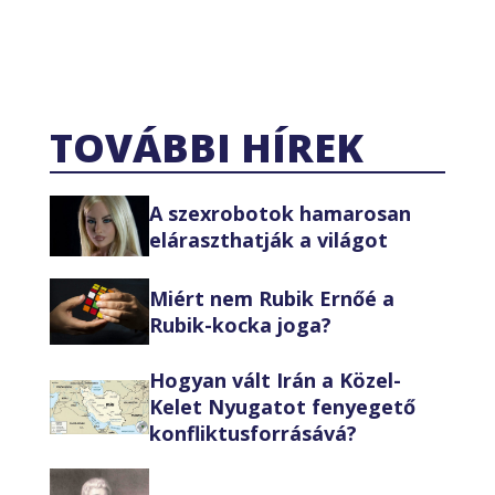
TOVÁBBI HÍREK
A szexrobotok hamarosan
eláraszthatják a világot
Miért nem Rubik Ernőé a
Rubik-kocka joga?
Hogyan vált Irán a Közel-
Kelet Nyugatot fenyegető
konfliktusforrásává?