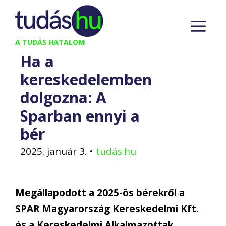
Kilépés
M
a
tartalomba
A TUDÁS HATALOM
Ha a
kereskedelemben
dolgozna: A
Sparban ennyi a
bér
2025. január 3.
•
tudás.hu
Megállapodott a 2025-ös bérekről a
SPAR Magyarország Kereskedelmi Kft.
és a Kereskedelmi Alkalmazottak