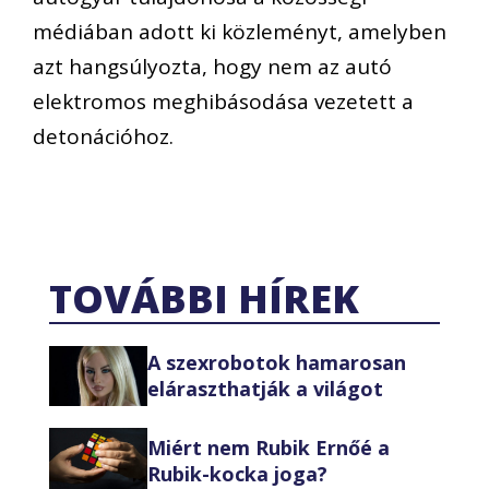
médiában adott ki közleményt, amelyben
azt hangsúlyozta, hogy nem az autó
elektromos meghibásodása vezetett a
detonációhoz.
TOVÁBBI HÍREK
A szexrobotok hamarosan
eláraszthatják a világot
Miért nem Rubik Ernőé a
Rubik-kocka joga?