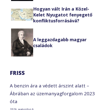
Hogyan vált Irán a Közel-
Kelet Nyugatot fenyegető
konfliktusforrásává?
A leggazdagabb magyar
családok
FRISS
A benzin ára a védett árszint alatt –
Ábrában az üzemanyagforgalom 2023
óta
2026. augusztus 6.