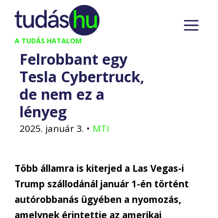
Kilépés
M
a
tartalomba
A TUDÁS HATALOM
Felrobbant egy
Tesla Cybertruck,
de nem ez a
lényeg
2025. január 3.
•
MTI
Több államra is kiterjed a Las Vegas-i
Trump szállodánál január 1-én történt
autórobbanás ügyében a nyomozás,
amelynek érintettje az amerikai