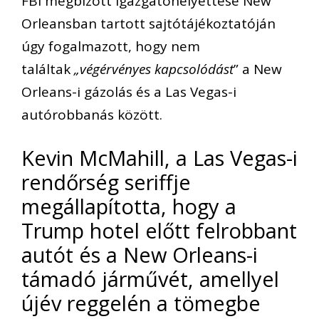
FBI megbízott igazgatóhelyettese New
Orleansban tartott sajtótájékoztatóján
úgy fogalmazott, hogy nem
találtak
„végérvényes kapcsolódást
” a New
Orleans-i gázolás és a Las Vegas-i
autórobbanás között.
Kevin McMahill, a Las Vegas-i
rendőrség seriffje
megállapította, hogy a
Trump hotel előtt felrobbant
autót és a New Orleans-i
támadó járművét, amellyel
újév reggelén a tömegbe