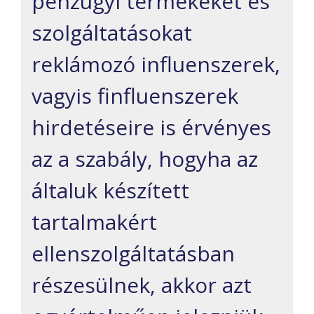
pénzügyi termékeket
és
szolgáltatásokat
reklámozó influenszer
ek,
vagy
is
fin
f
luenszerek
hirdetés
e
ire is
érvényes
az a szabály, hogyha az
általuk készített
tartalmakért
ellenszolgáltatásban
részesülnek, akkor azt