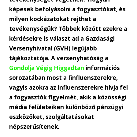
képesek befolyásolni a fogyasztókat, és
milyen kockázatokat rejthet a
tevékenységük?
Többek között ezekre a
kérdésekre is választ ad a Gazdasági
Versenyhivatal (GVH) legújabb
tájékoztatója. A versenyhatóság a
Gondolja Végig Higgadtan
információs
sorozatában most a
finfluenszerekre
,
vagyis
azokra az influenszerekre
hívja fel
a
fogyasztók
figyelm
é
t
, akik a közösségi
média felületeiken különböző pénzügyi
eszközöket
, szolgáltatásokat
népszerűsítenek.