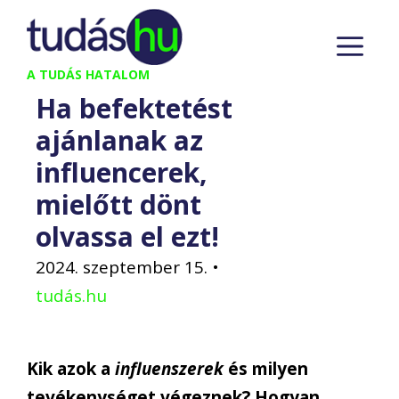
Kilépés
M
a
tartalomba
A TUDÁS HATALOM
Ha befektetést
ajánlanak az
influencerek,
mielőtt dönt
olvassa el ezt!
2024. szeptember 15.
•
tudás.hu
Kik azok a
influenszerek
és milyen
tevékenységet végeznek? Hogyan