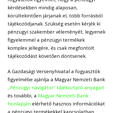
kérdésekben mindig alaposan,
körültekintően járjanak el, több forrásból
tájékozódjanak
. Szükség esetén k
érjék ki
pénzügyi szakember véleményét,
legyenek
figyelemmel a pénzügyi termékek
komplex jellegére
,
és csak
megfontolt
tájékozódást
követően döntsenek.
A Gazdasági Versenyhivatal a fogyasztók
figyelmébe ajánlja a Magyar Nemzeti Bank
„Pénzügyi navigátor” tájékoztató anyagait
és további, a
Magyar Nemzeti Bank
honlapján
elérhető hasznos információkat
a pénzügyi termékekkel kapcsolatban.