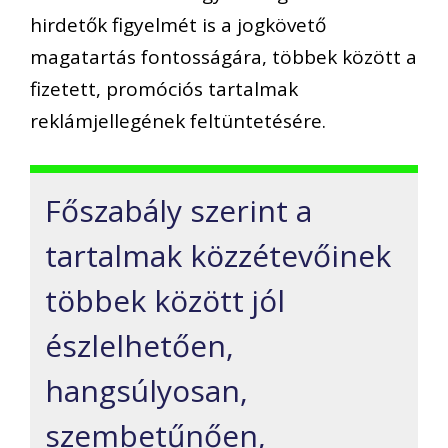
hirdetők figyelmét
is a jogkövető
magatartás fontosságára, többek között a
fizetett, promóciós tartalmak
reklámjellegének feltüntetésére.
F
őszabály szerint a
tartalmak
közzétevőinek
többek között
jól
észlelhetően,
hangsúlyosan,
szembetűnően
,