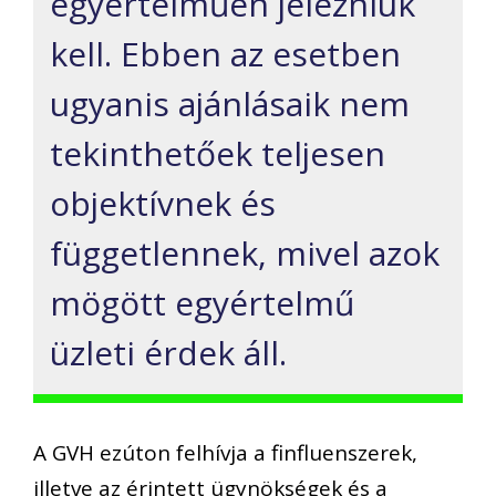
egyértelműen jelezniük
kell. Ebben az esetben
ugyanis ajánlásaik nem
tekinthetőek teljesen
objektívnek és
függetlennek, mivel azok
mögött
egyértelmű
üzleti
érdek
áll.
A GVH
ezúton
felhívja a
fin
fluenszerek,
illetve az érintett ügynökségek és a