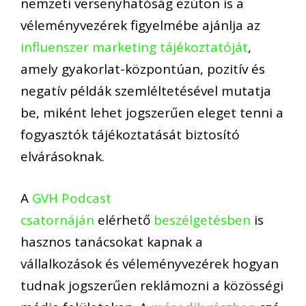
nemzeti versenyhatóság
ezúton is a
véleményvezérek figyelmébe ajánlja a
z
influenszer
marketing tájékoztatóját
,
amely gyakorlat-központúan, pozitív és
negatív példák szemléltetésével mutatja
be, miként lehet jogszerűen eleget tenni a
fogyasztók tájékoztatását biztosító
elvárásoknak.
A
GVH Podcast
csatornáján
elérhető
beszélgetésben
is
hasznos tanácsokat kapnak a
vállalkozások és véleményvezérek hogyan
tudnak jogszerűen reklámozni a közösségi