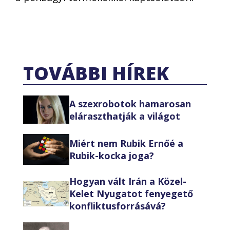
TOVÁBBI HÍREK
A szexrobotok hamarosan
eláraszthatják a világot
Miért nem Rubik Ernőé a
Rubik-kocka joga?
Hogyan vált Irán a Közel-
Kelet Nyugatot fenyegető
konfliktusforrásává?