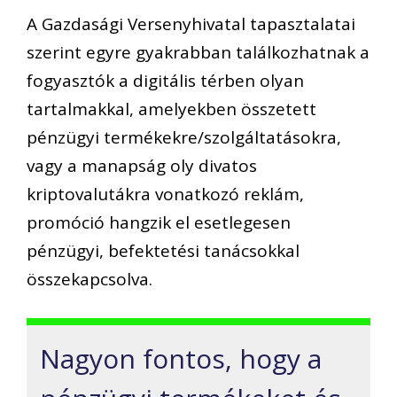
A Gazdasági Versenyhivatal tapasztalata
i
szerint egyre gyakrabban találkozhatnak a
fogyasztók
a digitális térben
olyan
tartalmakkal,
am
elyekben
összetett
pénzügyi termékekre
/szolgáltatásokra
,
vagy a manapság
oly
divatos
kriptovalutákra
vonatkozó reklám,
promóció hangzik el esetlegesen
pénzügyi, befektetési tanác
sokkal
összekapcsolva.
Nagyon fontos, hogy a