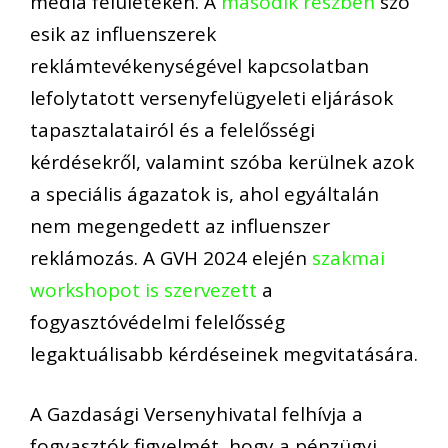
média felületeken. A
második részben
szó
esik az influenszerek
reklámtevékenységével kapcsolatban
lefolytatott versenyfelügyeleti eljárások
tapasztalatairól és a felelősségi
kérdésekről, valamint szóba kerülnek azok
a speciális ágazatok is, ahol egyáltalán
nem megengedett az
influenszer
reklámozás. A GVH 2024 elején
szakmai
workshopot is szervezett
a
fogyasztóvédelmi felelősség
legaktuálisabb kérdéseinek megvitatására.
A Gazdasági Versenyhivatal felhívja a
fogyasztók figyelmét, hogy
a
pénzügyi