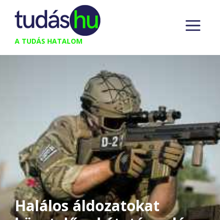
Kilépés
M
a
tartalomba
A TUDÁS HATALOM
Halálos áldozatokat