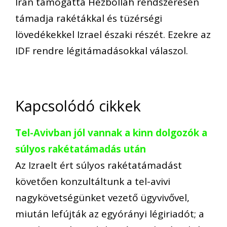
Irán támogatta Hezbollah rendszeresen
támadja rakétákkal és tüzérségi
lövedékekkel Izrael északi részét. Ezekre az
IDF rendre légitámadásokkal válaszol.
Kapcsolódó cikkek
Tel-Avivban jól vannak a kinn dolgozók a
súlyos rakétatámadás után
Az Izraelt ért súlyos rakétatámadást
követően konzultáltunk a tel-avivi
nagykövetségünket vezető ügyvivővel,
miután lefújták az egyórányi légiriadót; a