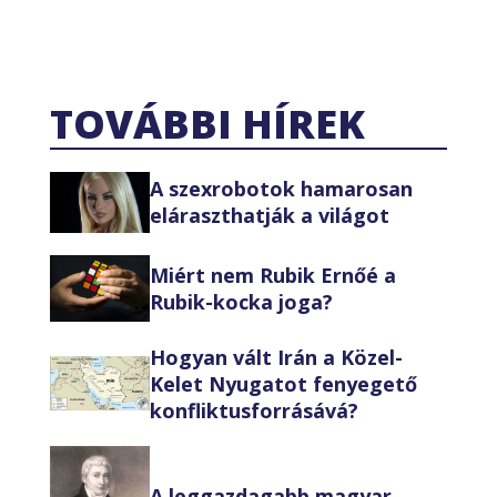
TOVÁBBI HÍREK
A szexrobotok hamarosan
eláraszthatják a világot
Miért nem Rubik Ernőé a
Rubik-kocka joga?
Hogyan vált Irán a Közel-
Kelet Nyugatot fenyegető
konfliktusforrásává?
A leggazdagabb magyar