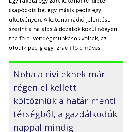
Egy rakéta egy zárt katonai területen
csapódott be, egy másik pedig egy
ültetvényen. A katonai rádió jelentése
szerint a halálos áldozatok közül négyen
thaiföldi vendégmunkások voltak, az
ötödik pedig egy izraeli földműves.
Noha a civileknek már
régen el kellett
költözniük a határ menti
térségből, a gazdálkodók
nappal mindig