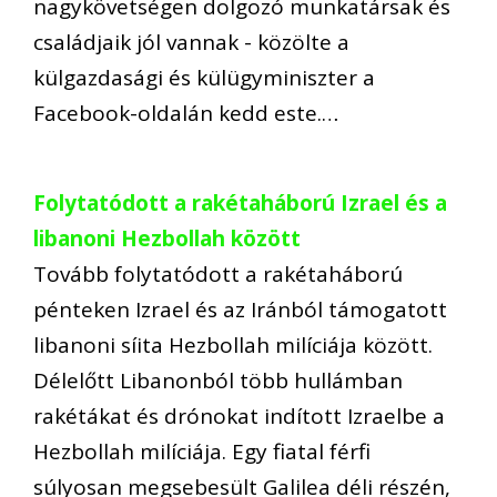
nagykövetségen dolgozó munkatársak és
családjaik jól vannak - közölte a
külgazdasági és külügyminiszter a
Facebook-oldalán kedd este.…
Folytatódott a rakétaháború Izrael és a
libanoni Hezbollah között
Tovább folytatódott a rakétaháború
pénteken Izrael és az Iránból támogatott
libanoni síita Hezbollah milíciája között.
Délelőtt Libanonból több hullámban
rakétákat és drónokat indított Izraelbe a
Hezbollah milíciája. Egy fiatal férfi
súlyosan megsebesült Galilea déli részén,