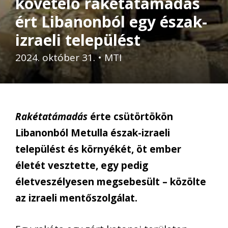
követelő rakétatámadás
ért Libanonból egy észak-
izraeli települést
2024. október 31.
•
MTI
Rakétatámadás
érte csütörtökön
Libanonból Metulla észak-izraeli
települést és környékét, öt ember
életét vesztette, egy pedig
életveszélyesen megsebesült – közölte
az izraeli mentőszolgálat.