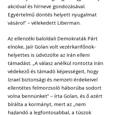
akcióval és hírneve gondozásával.
Egyértelmű döntés helyett nyugalmat
vásárol” – vélekedett Liberman.
Az ellenzéki baloldali Demokraták Párt
elnöke, Jaír Golan volt vezérkarifőnök-
helyettes is üdvözölte az Irán elleni
támadást. „A válasz anélkül rontotta Irán
védekező és támadó képességeit, hogy
Izrael biztonsági és nemzeti érdekeivel
ellentétes felmorzsoló háborúba sodort
volna bennünket” – írta Golan, és ő azért
bírálta a kormányt, mert az „nem
hajlandó a legfontosabbal, a túszok