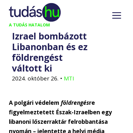
Kilépés
M
a
tartalomba
A TUDÁS HATALOM
Izrael bombázott
Libanonban és ez
földrengést
váltott ki
2024. október 26.
•
MTI
A polgári védelem
földrengés
re
figyelmeztetett Észak-Izraelben egy
libanoni lőszerraktár felrobbantása
nyomán – jelentette a helyi média