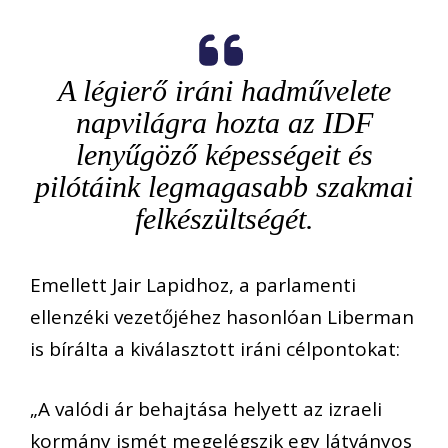
A légierő iráni hadművelete
napvilágra hozta az IDF
lenyűgöző képességeit és
pilótáink legmagasabb szakmai
felkészültségét.
Emellett Jair Lapidhoz, a parlamenti
ellenzéki vezetőjéhez hasonlóan Liberman
is bírálta a kiválasztott iráni célpontokat:
„A valódi ár behajtása helyett az izraeli
kormány ismét megelégszik egy látványos