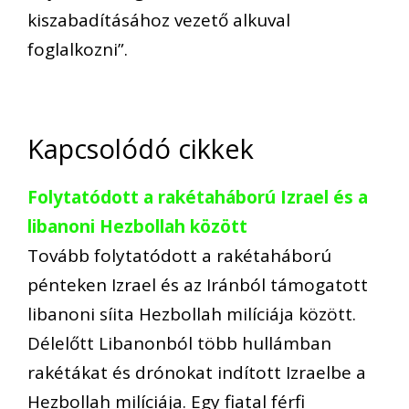
kiszabadításához vezető alkuval
foglalkozni”.
Kapcsolódó cikkek
Folytatódott a rakétaháború Izrael és a
libanoni Hezbollah között
Tovább folytatódott a rakétaháború
pénteken Izrael és az Iránból támogatott
libanoni síita Hezbollah milíciája között.
Délelőtt Libanonból több hullámban
rakétákat és drónokat indított Izraelbe a
Hezbollah milíciája. Egy fiatal férfi