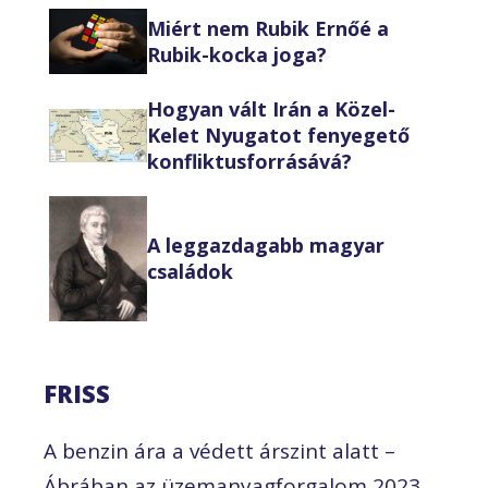
Miért nem Rubik Ernőé a
Rubik-kocka joga?
Hogyan vált Irán a Közel-
Kelet Nyugatot fenyegető
konfliktusforrásává?
A leggazdagabb magyar
családok
FRISS
A benzin ára a védett árszint alatt –
Ábrában az üzemanyagforgalom 2023