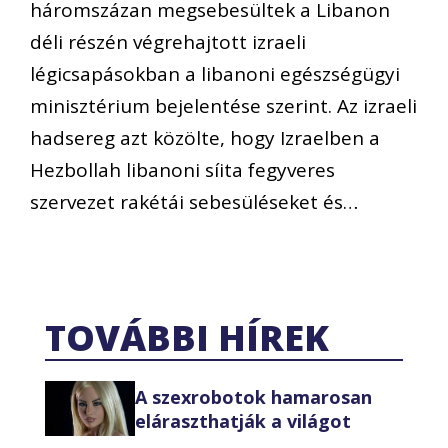
háromszázan megsebesültek a Libanon
déli részén végrehajtott izraeli
légicsapásokban a libanoni egészségügyi
minisztérium bejelentése szerint. Az izraeli
hadsereg azt közölte, hogy Izraelben a
Hezbollah libanoni síita fegyveres
szervezet rakétái sebesüléseket és…
TOVÁBBI HÍREK
A szexrobotok hamarosan
eláraszthatják a világot