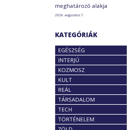
meghatározó alakja
2026. augusztus 7.
KATEGÓRIÁK
EGÉSZSÉG
INTERJÚ
KOZMOSZ
KULT
REÁL
TÁRSADALOM
TECH
TÖRTÉNELEM
ZÖLD