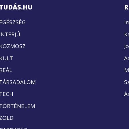
TUDÁS.HU
R
EGÉSZSÉG
I
INTERJÚ
K
KOZMOSZ
J
KULT
A
REÁL
M
TÁRSADALOM
S
TECH
Á
TÖRTÉNELEM
ZÖLD