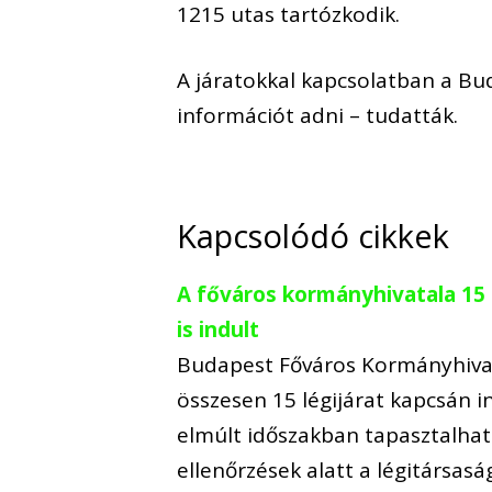
1215 utas tartózkodik.
A járatokkal kapcsolatban a Bu
információt adni – tudatták.
Kapcsolódó cikkek
A főváros kormányhivatala 15 r
is indult
Budapest Főváros Kormányhivat
összesen 15 légijárat kapcsán i
elmúlt időszakban tapasztalható 
ellenőrzések alatt a légitársasá