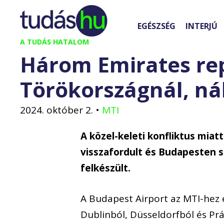
Kilépés
a
EGÉSZSÉG
INTERJÚ
tartalomba
A TUDÁS HATALOM
Három Emirates repü
Törökországnál, nál
2024. október 2.
•
MTI
A közel-keleti konfliktus mia
visszafordult és Budapesten s
felkészült.
A Budapest Airport az MTI-hez 
Dublinból, Düsseldorfból és Pr