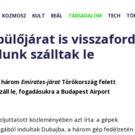
KOZMOSZ
KULT
REÁL
TÁRSADALOM
TECH
TÖ
lőjárat is visszaford
unk szálltak le
tt három
Emirates-járat
Törökország felett
záll le, fogadásukra a Budapest Airport
eljuttatott közleményében azt írta: a gépek
ágából indultak Dubajba, a három gép fedélzetén