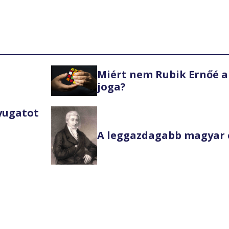
Miért nem Rubik Ernőé a
joga?
Nyugatot
A leggazdagabb magyar 