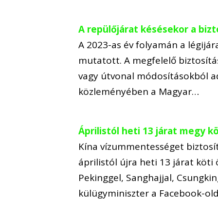
A repülőjárat késésekor a bizt
A 2023-as év folyamán a légijá
mutatott. A megfelelő biztosítá
vagy útvonal módosításokból ad
közleményében a Magyar…
Áprilistól heti 13 járat megy 
Kína vízummentességet biztosí
áprilistól újra heti 13 járat kö
Pekinggel, Sanghajjal, Csungking
külügyminiszter a Facebook-old