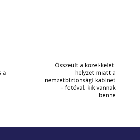
Összeült a közel-keleti
s a
helyzet miatt a
nemzetbiztonsági kabinet
– fotóval, kik vannak
benne