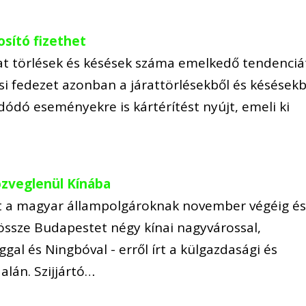
osító fizethet
rat törlések és késések száma emelkedő tendenciá
si fedezet azonban a járattörlésekből és késésekb
ódó eseményekre is kártérítést nyújt, emeli ki
közveglenül Kínába
t a magyar állampolgároknak november végéig é
ti össze Budapestet négy kínai nagyvárossal,
gal és Ningbóval - erről írt a külgazdasági és
alán. Szijjártó…