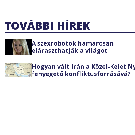
TOVÁBBI HÍREK
A szexrobotok hamarosan
eláraszthatják a világot
Hogyan vált Irán a Közel-Kelet 
fenyegető konfliktusforrásává?