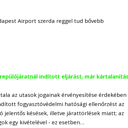
dapest Airport szerda reggel tud bővebb
epülőjáratnál indított eljárást, már kártalanítá
ala az utasok jogainak érvényesítése érdekében
ndított fogyasztóvédelmi hatósági ellenőrzést az
jelentős késések, illetve járattörlések miatt; az
gok egy kivételével - ez esetben…