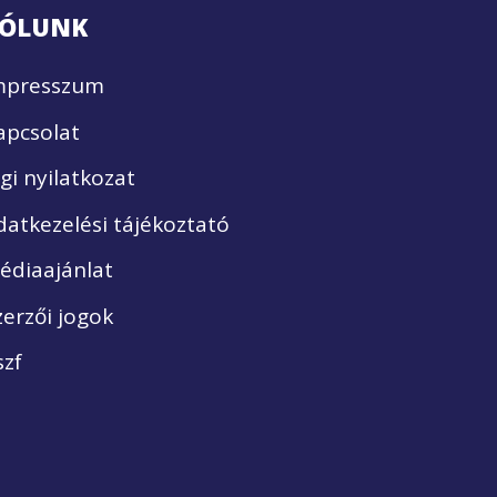
ÓLUNK
mpresszum
apcsolat
ogi nyilatkozat
datkezelési tájékoztató
édiaajánlat
zerzői jogok
szf