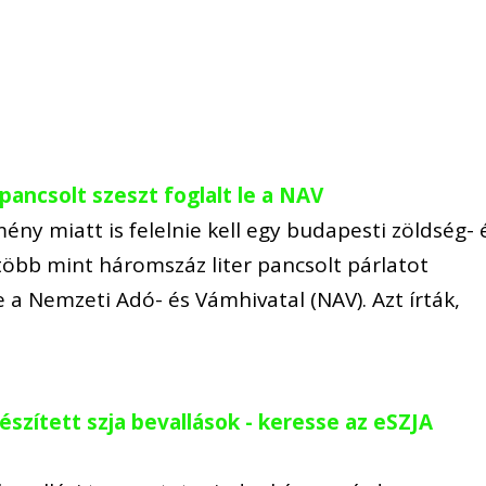
pancsolt szeszt foglalt le a NAV
ény miatt is felelnie kell egy budapesti zöldség- 
öbb mint háromszáz liter pancsolt párlatot
e a Nemzeti Adó- és Vámhivatal (NAV). Azt írták,
szített szja bevallások - keresse az eSZJA