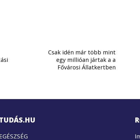
Csak idén már több mint
ási
egy millióan jártak a a
Fővárosi Állatkertben
TUDÁS.HU
R
EGÉSZSÉG
I