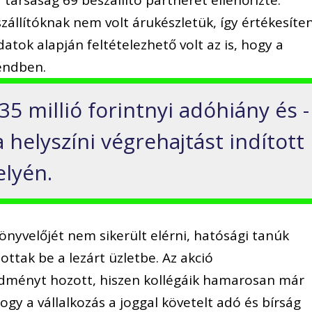
ársaság 69 beszállító partnerét ellenőrizte.
szállítóknak nem volt árukészletük, így értékesíten
atok alapján feltételezhető volt az is, hogy a
rendben.
5 millió forintnyi adóhiány és -
a helyszíni végrehajtást indított
elyén.
könyvelőjét nem sikerült elérni, hatósági tanúk
tottak be a lezárt üzletbe. Az akció
dményt hozott, hiszen kollégáik hamarosan már
ogy a vállalkozás a joggal követelt adó és bírság