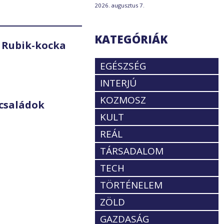
2026. augusztus 7.
KATEGÓRIÁK
 Rubik-kocka
EGÉSZSÉG
INTERJÚ
KOZMOSZ
családok
KULT
REÁL
TÁRSADALOM
TECH
TÖRTÉNELEM
ZÖLD
GAZDASÁG