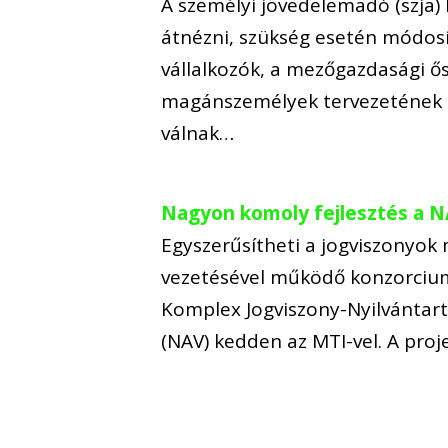
A személyi jövedelemadó (szja
átnézni, szükség esetén módosí
vállalkozók, a mezőgazdasági ős
magánszemélyek tervezetének k
válnak…
Nagyon komoly fejlesztés a N
Egyszerűsítheti a jogviszonyo
vezetésével működő konzorcium 
Komplex Jogviszony-Nyilvántart
(NAV) kedden az MTI-vel. A proje