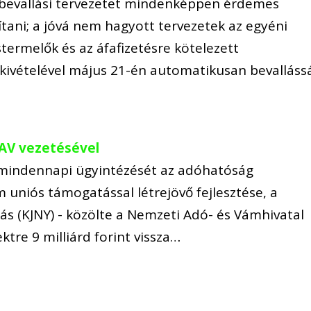
) bevallási tervezetet mindenképpen érdemes
tani; a jóvá nem hagyott tervezetek az egyéni
termelők és az áfafizetésre kötelezett
ivételével május 21-én automatikusan bevalláss
AV vezetésével
k mindennapi ügyintézését az adóhatóság
uniós támogatással létrejövő fejlesztése, a
ás (KJNY) - közölte a Nemzeti Adó- és Vámhivatal
ktre 9 milliárd forint vissza…