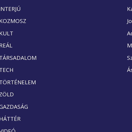
INTERJÚ
K
KOZMOSZ
J
KULT
A
REÁL
M
TÁRSADALOM
S
TECH
Á
TÖRTÉNELEM
ZÖLD
GAZDASÁG
HÁTTÉR
VIDEÓ