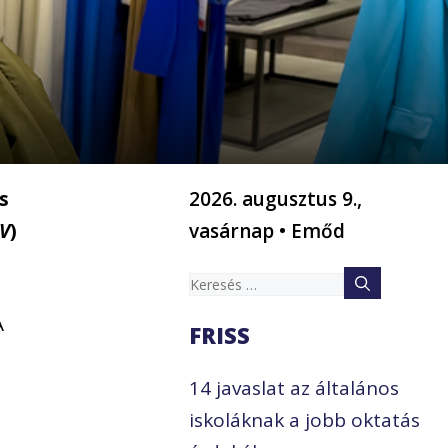
s
2026. augusztus 9.,
V
)
vasárnap • Emőd
Keresés:
A
FRISS
14 javaslat az általános
iskoláknak a jobb oktatás