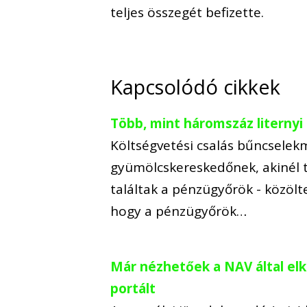
teljes összegét befizette.
Kapcsolódó cikkek
Több, mint háromszáz liternyi 
Költségvetési csalás bűncselekm
gyümölcskereskedőnek, akinél t
találtak a pénzügyőrök - közölt
hogy a pénzügyőrök…
Már nézhetőek a NAV által elké
portált