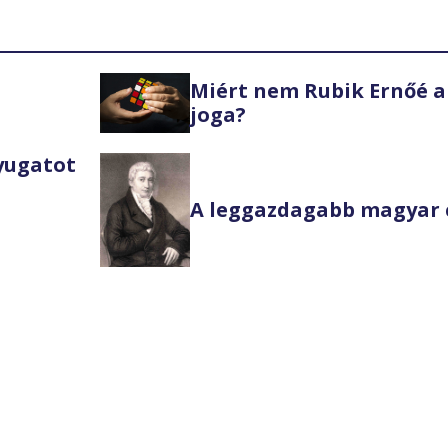
Miért nem Rubik Ernőé a
joga?
Nyugatot
A leggazdagabb magyar 