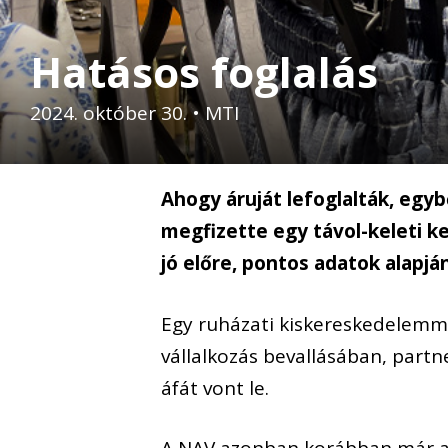
Hatásos foglalás
2024. október 30.
•
MTI
Ahogy áruját lefoglalták, egyb
megfizette egy távol-keleti k
jó előre, pontos adatok alapjá
Egy ruházati kiskereskedelemmel
vállalkozás bevallásában, partn
áfát vont le.