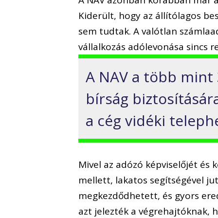
A NAV azonban korábban már a t
Kiderült, hogy az állítólagos be
sem tudtak. A valótlan számlaad
vállalkozás adólevonása sincs 
A NAV a több mint 3
bírság biztosításár
a cég vidéki teleph
Mivel az adózó képviselőjét és 
mellett, lakatos segítségével ju
megkezdődhetett, és gyors ere
azt jelezték a végrehajtóknak, h