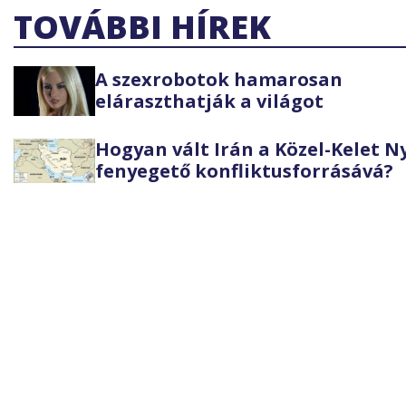
TOVÁBBI HÍREK
A szexrobotok hamarosan
eláraszthatják a világot
Hogyan vált Irán a Közel-Kelet 
fenyegető konfliktusforrásává?