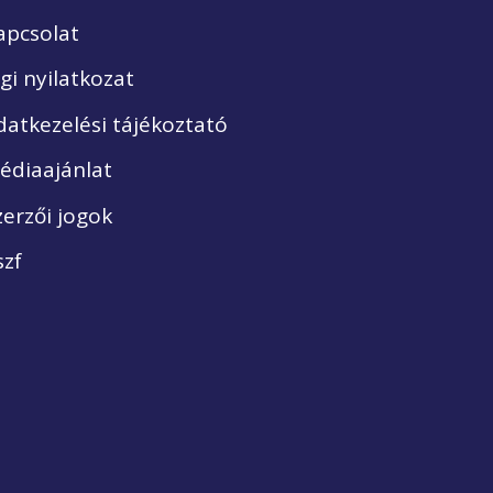
apcsolat
ogi nyilatkozat
datkezelési tájékoztató
édiaajánlat
zerzői jogok
szf