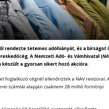
ől rendezte tetemes adóhiányát, és a bírságot i
ereskedőcég. A Nemzeti Adó- és Vámhivatal (
NA
n készült a gyorsan sikert hozó akcióra.
 foglalkozó cégnél ellenőriztek a NAV revizorai. 
erei számlái alapján csaknem 28 millió forintnyi