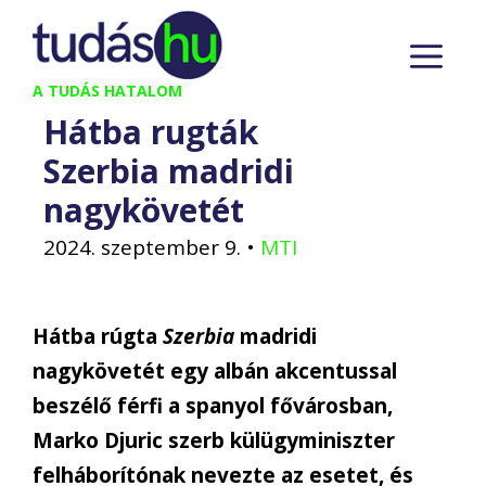
Kilépés
M
a
tartalomba
A TUDÁS HATALOM
Hátba rugták
Szerbia madridi
nagykövetét
2024. szeptember 9.
•
MTI
Hátba rúgta
Szerbia
madridi
nagykövetét egy albán akcentussal
beszélő férfi a spanyol fővárosban,
Marko Djuric szerb külügyminiszter
felháborítónak nevezte az esetet, és