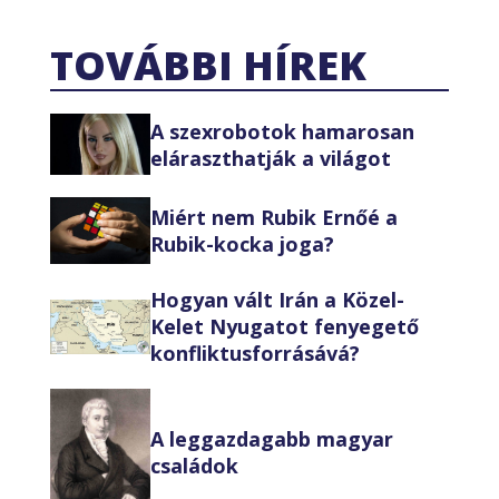
TOVÁBBI HÍREK
A szexrobotok hamarosan
eláraszthatják a világot
Miért nem Rubik Ernőé a
Rubik-kocka joga?
Hogyan vált Irán a Közel-
Kelet Nyugatot fenyegető
konfliktusforrásává?
A leggazdagabb magyar
családok