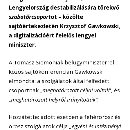
Lengyelország destabilizálására törekvő
szabotőrcsoport
ot – közölte
sajtóértekezletén Krzysztof Gawkowski,
a digitalizációért felelős lengyel
miniszter.
A Tomasz Siemoniak belügyminiszterrel
közös sajtókonferencián Gawkowski
elmondta: a szolgálatok által felfedett
csoportnak
„meghatározott céljai voltak
”, és
„
meghatározott helyről irányították”.
Hozzátette: adott esetben a fehérorosz és
orosz szolgálatok célja
„egyéni és intézményi