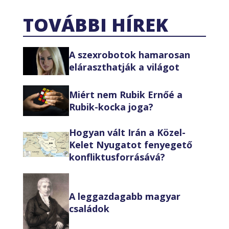
TOVÁBBI HÍREK
A szexrobotok hamarosan
eláraszthatják a világot
Miért nem Rubik Ernőé a
Rubik-kocka joga?
Hogyan vált Irán a Közel-
Kelet Nyugatot fenyegető
konfliktusforrásává?
A leggazdagabb magyar
családok