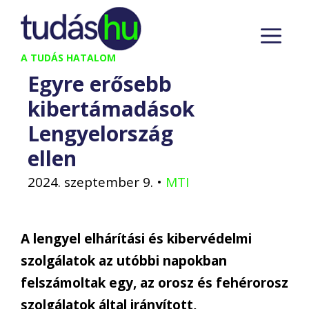
Kilépés
M
a
tartalomba
A TUDÁS HATALOM
Egyre erősebb
kibertámadások
Lengyelország
ellen
2024. szeptember 9.
•
MTI
A lengyel elhárítási és kibervédelmi
szolgálatok az utóbbi napokban
felszámoltak egy, az orosz és fehérorosz
szolgálatok által irányított,