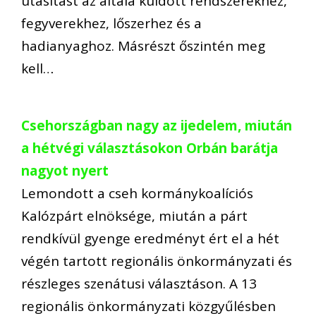
utasítást az általa küldött rendszerekhez,
fegyverekhez, lőszerhez és a
hadianyaghoz. Másrészt őszintén meg
kell…
Csehországban nagy az ijedelem, miután
a hétvégi választásokon Orbán barátja
nagyot nyert
Lemondott a cseh kormánykoalíciós
Kalózpárt elnöksége, miután a párt
rendkívül gyenge eredményt ért el a hét
végén tartott regionális önkormányzati és
részleges szenátusi választáson. A 13
regionális önkormányzati közgyűlésben