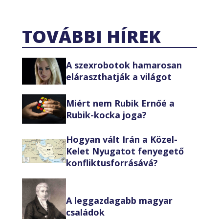
TOVÁBBI HÍREK
A szexrobotok hamarosan
eláraszthatják a világot
Miért nem Rubik Ernőé a
Rubik-kocka joga?
Hogyan vált Irán a Közel-
Kelet Nyugatot fenyegető
konfliktusforrásává?
A leggazdagabb magyar
családok