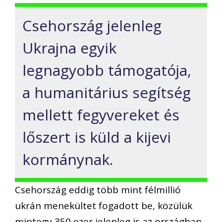
Csehország jelenleg
Ukrajna egyik
legnagyobb támogatója,
a humanitárius segítség
mellett fegyvereket és
lőszert is küld a kijevi
kormánynak.
Csehország eddig több mint félmillió
ukrán menekültet fogadott be, közülük
mintegy 350 ezer jelenleg is az országban