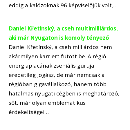
eddig a kalózoknak 96 képviselőjük volt,…
Daniel Křetínský, a cseh multimilliárdos,
aki már Nyugaton is komoly tényező
Daniel Křetínský, a cseh milliárdos nem
akármilyen karriert futott be. A régió
energiapiacának zseniális guruja
eredetileg jogász, de már nemcsak a
régióban gigavállalkozó, hanem több
hatalmas nyugati cégben is meghatározó,
sőt, már olyan emblematikus
érdekeltségei…