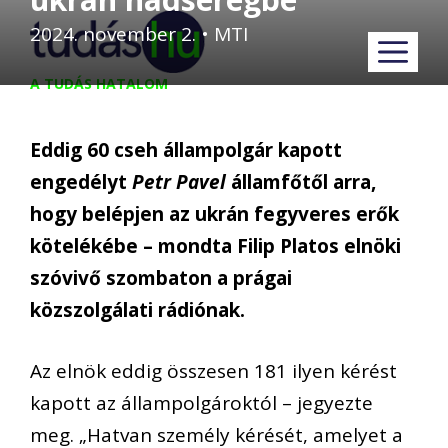
Kilépés
2024. november 2.
•
MTI
M
a
tartalomba
A TUDÁS HATALOM
Eddig 60 cseh állampolgár kapott
engedélyt
Petr Pavel
államfőtől arra,
hogy belépjen az ukrán fegyveres erők
kötelékébe – mondta Filip Platos elnöki
szóvivő szombaton a prágai
közszolgálati rádiónak.
Az elnök eddig összesen 181 ilyen kérést
kapott az állampolgároktól – jegyezte
meg. „Hatvan személy kérését, amelyet a