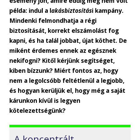
esemény jön, amire eddig még nem volt
példa: indul a l
akásbiztosítás
i kampány.
Mindenki felmondhatja a régi
biztosítását, korrekt elszámolást fog
kapni, és ha talál jobbat, újat köthet. De
miként érdemes ennek az egésznek
nekifogni? Kitől kérjünk segítséget,
kiben bízzunk? Miért fontos az, hogy
nem a legolcsóbb feltétlenül a legjobb,
és hogyan kerüljük el, hogy még a saját
kárunkon kívül is legyen
kötelezettségünk?
A koncentrált