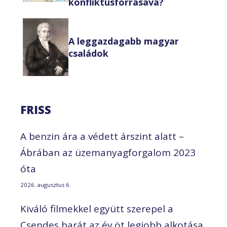
konfliktusforrásává?
A leggazdagabb magyar
családok
FRISS
A benzin ára a védett árszint alatt –
Ábrában az üzemanyagforgalom 2023
óta
2026. augusztus 6.
Kiváló filmekkel együtt szerepel a
Csendes barát az év öt legjobb alkotása