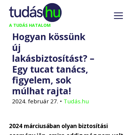
Kilépés
M
a
tartalomba
A TUDÁS HATALOM
Hogyan kössünk
új
lakásbiztosítást? –
Egy tucat tanács,
figyelem, sok
múlhat rajta!
2024. február 27.
•
Tudás.hu
2024 márciusában olyan biztosítási