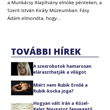
a Munkácsy Alapítvány elnöke pénteken, a
Szent István Király Múzeumban. Fásy
Ádám elmondta, hogy…
TOVÁBBI HÍREK
A szexrobotok hamarosan
eláraszthatják a világot
Miért nem Rubik Ernőé a
Rubik-kocka joga?
Hogyan vált Irán a Közel-
Kelet Nyugatot fenyegető