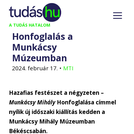
Kilépés
M
a
tartalomba
A TUDÁS HATALOM
Honfoglalás a
Munkácsy
Múzeumban
2024. február 17.
•
MTI
Hazafias festészet a négyzeten –
Munkácsy Mihály
Honfoglalása címmel
nyílik új időszaki kiállítás kedden a
Munkácsy Mihály Múzeumban
Békéscsabán.