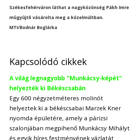
Székesfehérváron láthat a nagyközönség Pákh Imre
mûgyûjtõ vásárolta meg a közelmúltban.
MTI/Bodnár Boglárka
Kapcsolódó cikkek
A világ legnagyobb "Munkácsy-képét"
helyezték ki Békéscsabán
Egy 600 négyzetméteres molinót
helyeztek ki a békéscsabai Marzek Kner
nyomda épületére, amely a párizsi
szalonjában megpihenő Munkácsy Mihályt
és egyik híres festményének vázlatát