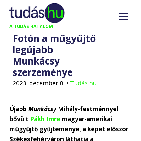
Kilépés
M
a
tartalomba
A TUDÁS HATALOM
Fotón a műgyűjtő
legújabb
Munkácsy
szerzeménye
2023. december 8.
•
Tudás.hu
Újabb
Munkácsy
Mihály-festménnyel
bővült
Pákh Imre
magyar-amerikai
műgyűjtő gyűjteménye, a képet először
Székesfehérváron láthatja a