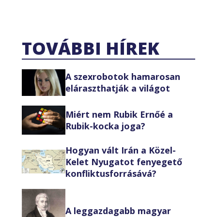
TOVÁBBI HÍREK
A szexrobotok hamarosan
eláraszthatják a világot
Miért nem Rubik Ernőé a
Rubik-kocka joga?
Hogyan vált Irán a Közel-
Kelet Nyugatot fenyegető
konfliktusforrásává?
A leggazdagabb magyar