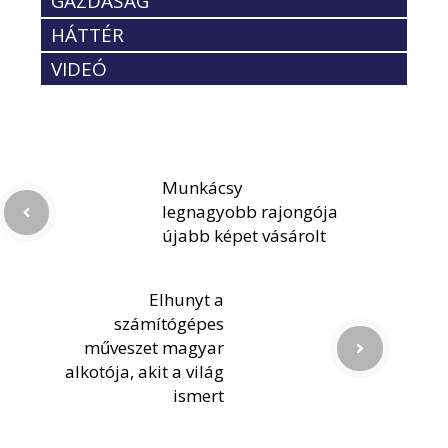
GAZDASÁG
HÁTTÉR
VIDEÓ
Munkácsy
legnagyobb rajongója
újabb képet vásárolt
Elhunyt a
számítógépes
műveszet magyar
alkotója, akit a világ
ismert