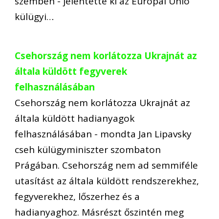
szemben - jelentette ki az Európai Unió
külügyi…
Csehország nem korlátozza Ukrajnát az
általa küldött fegyverek
felhasználásában
Csehország nem korlátozza Ukrajnát az
általa küldött hadianyagok
felhasználásában - mondta Jan Lipavsky
cseh külügyminiszter szombaton
Prágában. Csehország nem ad semmiféle
utasítást az általa küldött rendszerekhez,
fegyverekhez, lőszerhez és a
hadianyaghoz. Másrészt őszintén meg