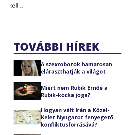
kell…
TOVÁBBI HÍREK
A szexrobotok hamarosan
eláraszthatják a világot
Miért nem Rubik Ernőé a
Rubik-kocka joga?
Hogyan vált Irán a Közel-
Kelet Nyugatot fenyegető
konfliktusforrásává?