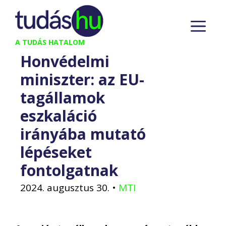
Kilépés
M
a
tartalomba
A TUDÁS HATALOM
Honvédelmi
miniszter: az EU-
tagállamok
eszkaláció
irányába mutató
lépéseket
fontolgatnak
2024. augusztus 30.
•
MTI