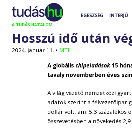
Kilépés
a
EGÉSZSÉG
INTERJÚ
tartalomba
A TUDÁS HATALOM
Hosszú idő után vé
2024. január 11.
•
MTI
A globális
chipeladások
15 hóna
tavaly novemberben éves szin
A világ vezető nemzetközi gyárt
adatok szerint a félvezetőipar 
dollár volt, ami 5,3 százaléko
összevetésben a növekedés 2,9 s