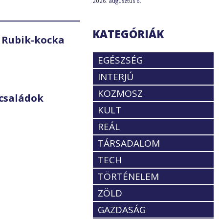
2026. augusztus 6.
KATEGÓRIÁK
 Rubik-kocka
EGÉSZSÉG
INTERJÚ
KOZMOSZ
családok
KULT
REÁL
TÁRSADALOM
TECH
TÖRTÉNELEM
ZÖLD
GAZDASÁG