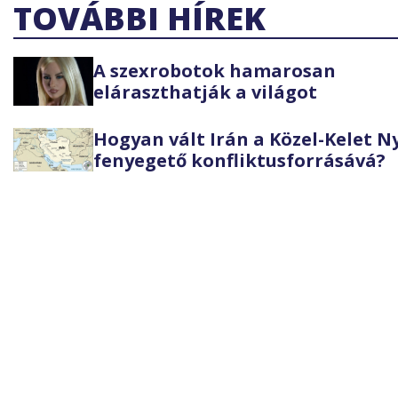
TOVÁBBI HÍREK
A szexrobotok hamarosan
eláraszthatják a világot
Hogyan vált Irán a Közel-Kelet 
fenyegető konfliktusforrásává?