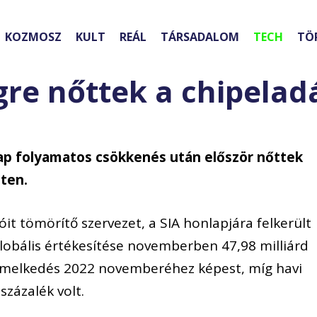
KOZMOSZ
KULT
REÁL
TÁRSADALOM
TECH
TÖ
gre nőttek a chipelad
p folyamatos csökkenés után először nőttek
ten.
óit tömörítő szervezet, a SIA honlapjára felkerült
globális értékesítése novemberben 47,98 milliárd
s emelkedés 2022 novemberéhez képest, míg havi
zázalék volt.