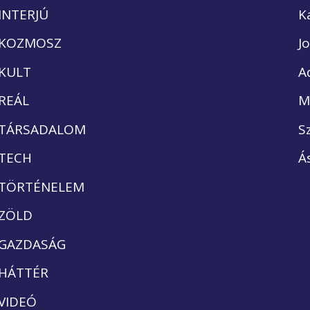
INTERJÚ
K
KOZMOSZ
J
KULT
A
REÁL
M
TÁRSADALOM
S
TECH
Á
TÖRTÉNELEM
ZÖLD
GAZDASÁG
HÁTTÉR
VIDEÓ