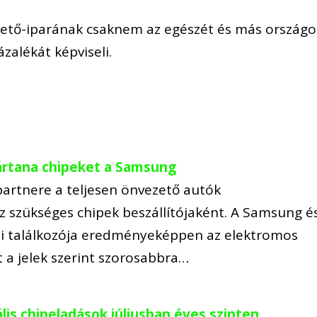
ezető-iparának csaknem az egészét és más országo
zalékát képviseli.
ártana chipeket a Samsung
partnere a teljesen önvezető autók
z szükséges chipek beszállítójaként. A Samsung é
si találkozója eredményeképpen az elektromos
t a jelek szerint szorosabbra…
lis chipeladások júliusban éves szinten