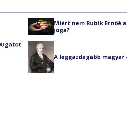
Miért nem Rubik Ernőé a
joga?
Nyugatot
A leggazdagabb magyar 