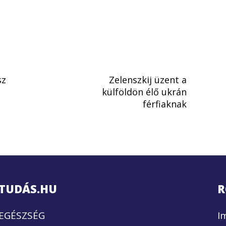
sz
Zelenszkij üzent a
külföldön élő ukrán
férfiaknak
TUDÁS.HU
R
EGÉSZSÉG
I