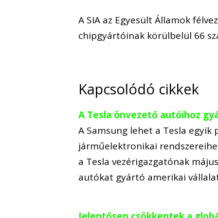
A SIA az Egyesült Államok félv
chipgyártóinak körülbelül 66 szá
Kapcsolódó cikkek
A Tesla önvezető autóihoz gy
A Samsung lehet a Tesla egyik 
járműelektronikai rendszereihe
a Tesla vezérigazgatónak máju
autókat gyártó amerikai vállala
Jelentősen csökkentek a globá