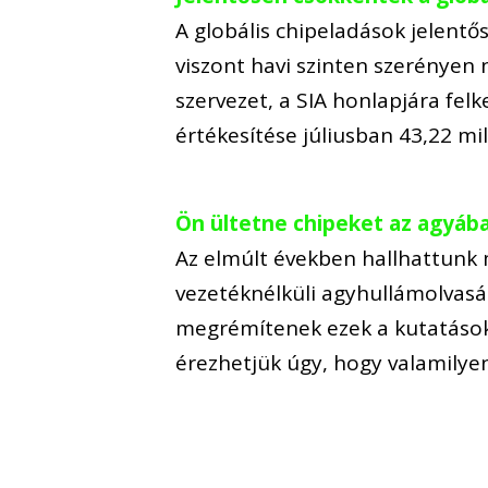
A globális chipeladások jelentő
viszont havi szinten szerényen 
szervezet, a SIA honlapjára felk
értékesítése júliusban 43,22 mil
Ön ültetne chipeket az agyáb
Az elmúlt években hallhattunk 
vezetéknélküli agyhullámolvasás
megrémítenek ezek a kutatások
érezhetjük úgy, hogy valamilyen