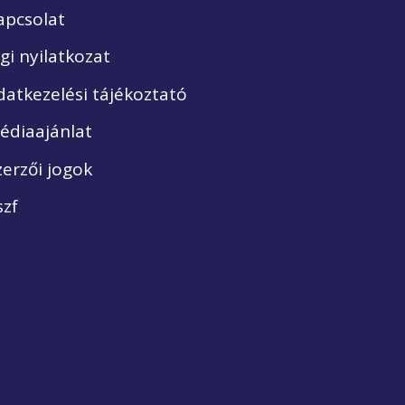
apcsolat
ogi nyilatkozat
datkezelési tájékoztató
édiaajánlat
zerzői jogok
szf