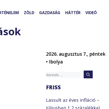
RTÉNELEM
ZÖLD
GAZDASÁG
HÁTTÉR
VIDEÓ
ások
2026. augusztus 7., péntek
• Ibolya
Keresés:
FRISS
Lassult az éves infláció –
Júliusban 1,2 százalékkal