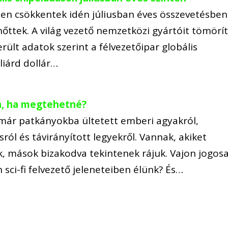
sen csökkentek idén júliusban éves összevetésben
nőttek. A világ vezető nemzetközi gyártóit tömörí
erült adatok szerint a félvezetőipar globális
liárd dollár…
a, ha megtehetné?
már patkányokba ültetett emberi agyakról,
ról és távirányított legyekről. Vannak, akiket
, mások bizakodva tekintenek rájuk. Vajon jogos
 sci-fi felvezető jeleneteiben élünk? És…