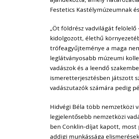
Festetics Kastélymúzeumnak és
„Öt földrész vadvilágát felölel
kidolgozott, élethű környezetéb
trófeagyűjteménye a maga nem
leglátványosabb múzeumi kollek
vadászok és a leendő szakembe
ismeretterjesztésben játszott s
vadászutazók számára pedig pé
Hidvégi Béla több nemzetközi 
legjelentősebb nemzetközi vadá
ben Conklin-díjat kapott, most
addigi munkássága elismerése