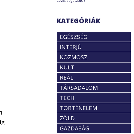
2026. augusztus 6.
KATEGÓRIÁK
EGÉSZSÉG
INTERJÚ
KOZMOSZ
KULT
REÁL
TÁRSADALOM
TECH
TÖRTÉNELEM
1-
ZÖLD
ig
GAZDASÁG