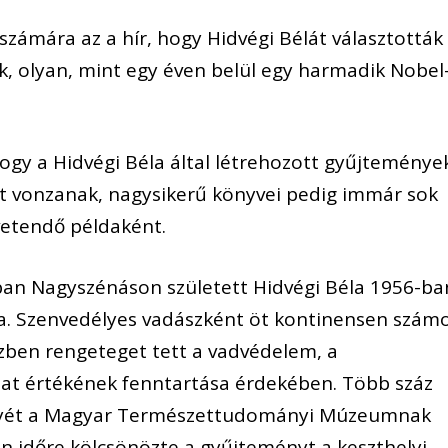
zámára az a hír, hogy Hidvégi Bélát választották
, olyan, mint egy éven belül egy harmadik Nobel
 hogy a Hidvégi Béla által létrehozott gyűjteménye
ket vonzanak, nagysikerű könyvei pedig immár sok
etendő példaként.
-ban Nagyszénáson született Hidvégi Béla 1956-ba
ba. Szenvedélyes vadászként öt kontinensen szám
özben rengeteget tett a vadvédelem, a
at értékének fenntartása érdekében. Több száz
ényét a Magyar Természettudományi Múzeumnak
n időre kölcsönözte a gyűjteményt a keszthelyi