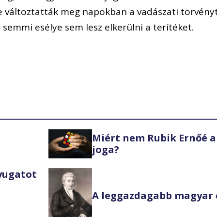
e változtatták meg napokban a vadászati törvényt
 semmi esélye sem lesz elkerülni a terítéket.
Miért nem Rubik Ernőé a
joga?
Nyugatot
A leggazdagabb magyar 