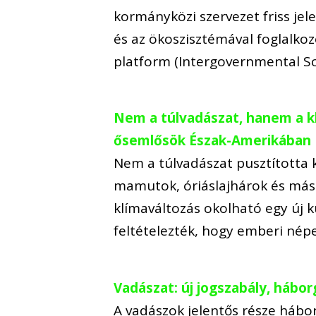
kormányközi szervezet friss jele
és az ökoszisztémával foglalk
platform (Intergovernmental Sc
Nem a túlvadászat, hanem a kl
ősemlősök Észak-Amerikában
Nem a túlvadászat pusztította
mamutok, óriáslajhárok és más 
klímaváltozás okolható egy új k
feltételezték, hogy emberi né
Vadászat: új jogszabály, hábo
A vadászok jelentős része hábor