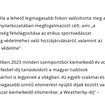
Béla a lehető legmagasabb fokon valósította meg 
nyilatkozatában megfogalmazott célt, ami „a
ség felvilágosítása az etikus sportvadászat
ág védelméhez való hozzájárulásáról, valamint az
 védelme”.
tetében 2023 minden szempontból kiemelkedő év vo
 Nobel-díj tanúskodott a magyar tudósok
 bárhol is legyenek a világban. Az egyéb szakmai és
gasabb szintű elismerést nyújtó díjak között va
szat kiemelkedő elismerése, a Weatherby-díj” –