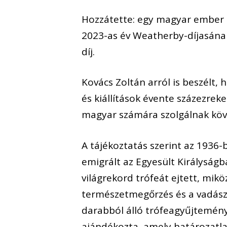
Hozzátette: egy magyar ember s
2023-as év Weatherby-díjasának
díj.
Kovács Zoltán arról is beszélt,
és kiállítások évente százezre
magyar számára szolgálnak köv
A tájékoztatás szerint az 1936
emigrált az Egyesült Királyság
világrekord trófeát ejtett, mik
természetmegőrzés és a vadász
darabból álló trófeagyűjtem
ajándékozta, amely határozatla