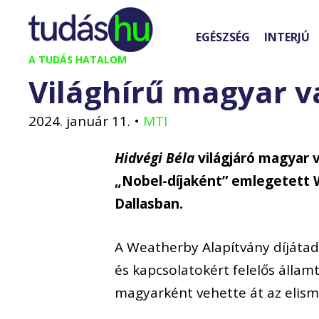
Kilépés
a
EGÉSZSÉG
INTERJÚ
tartalomba
A TUDÁS HATALOM
Világhírű magyar v
2024. január 11.
•
MTI
Hidvégi Béla
világjáró magyar
„Nobel-díjaként” emlegetett W
Dallasban.
A Weatherby Alapítvány díjáta
és kapcsolatokért felelős állam
magyarként vehette át az elism