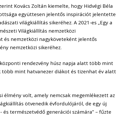
zerint Kovács Zoltán kiemelte, hogy Hidvégi Béla
zottsága együttesen jelentős inspirációt jelentett
zati világkiállítás sikeréhez. A 2021-es „Egy a
észeti Világkiállítás nemzetközi
nt és nemzetközi nagyköveteként jelentős
ény nemzetközi sikeréhez.
a központi rendezvény húsz napja alatt több mint
 több mint hatvanezer diákot és tizenhat év alatt
ási élmény volt, amely nemcsak megemlékezett az
ágkiállítás ötvenedik évfordulójáról, de egy új
sz- és természetvédő generációi számára” – fűzte