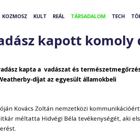
KOZMOSZ
KULT
REÁL
TÁRSADALOM
TECH
TÖ
adász kapott komoly d
 vadász kapta a vadászat és természetmegőrzé
eatherby-díjat az egyesült államokbeli
dóján Kovács Zoltán nemzetközi kommunikációért
titkár méltatta Hidvégi Béla tevékenységét, aki el
erést.