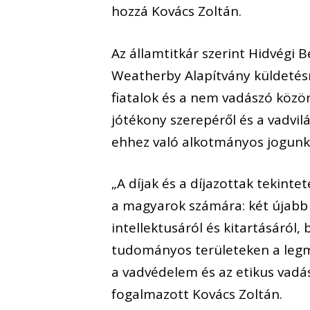
hozzá Kovács Zoltán.
Az államtitkár szerint Hidvégi 
Weatherby Alapítvány küldetés
fiatalok és a nem vadászó közön
jótékony szerepéről és a vadvil
ehhez való alkotmányos jogunk
„A díjak és a díjazottak tekin
a magyarok számára: két újabb
intellektusáról és kitartásáról,
tudományos területeken a legma
a vadvédelem és az etikus vadá
fogalmazott Kovács Zoltán.