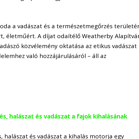
k oda a vadászat és a természetmegőrzés területé
t, életműért. A díjat odaítélő Weatherby Alapítvá
mvadászó közvélemény oktatása az etikus vadászat
elemhez való hozzájárulásáról – áll az
s, halászat és vadászat a fajok kihalásának
, halászat és vadászat a kihalás motorja egy