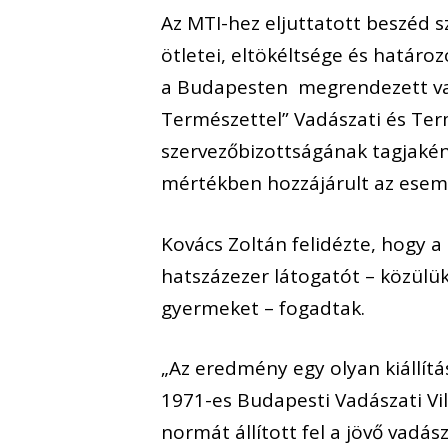
Az MTI-hez eljuttatott beszéd s
ötletei, eltökéltsége és határo
a Budapesten megrendezett vadás
Természettel” Vadászati és Term
szervezőbizottságának tagjaké
mértékben hozzájárult az esem
Kovács Zoltán felidézte, hogy 
hatszázezer látogatót – közülük
gyermeket – fogadtak.
„Az eredmény egy olyan kiállít
1971-es Budapesti Vadászati Vil
normát állított fel a jövő vadá