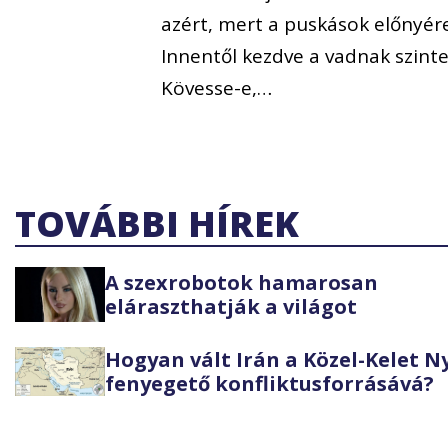
azért, mert a puskások előnyér
Innentől kezdve a vadnak szinte
Kövesse-e,…
TOVÁBBI HÍREK
A szexrobotok hamarosan
eláraszthatják a világot
Hogyan vált Irán a Közel-Kelet 
fenyegető konfliktusforrásává?