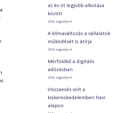
az év öt legjobb alkotása
 a
között
-
2026. augusztus 6.
A klímaváltozás a vállalatok
k
működését is átírja
2026. augusztus 6.
Mérföldkő a digitális
adózásban
n
2026. augusztus 6.
os
Visszaesés volt a
kiskereskedelemben havi
alapon