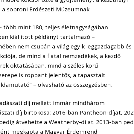
 a soproni Erdészeti Múzeumnak.
ő – több mint 180, teljes életnagyságában
en kiállított példányt tartalmazó –
ében nem csupán a világ egyik leggazdagabb és
ciója, de mind a fiatal nemzedékek, a kezdő
rek oktatásában, mind a széles körű
zerepe is roppant jelentős, a tapasztalt
ldamutató” – olvasható az összegzésben.
vadászati díj mellett immár mindhárom
szati díj birtokosa: 2016-ban Pantheon-díjat, 202
 pedig átvehette a Weatherby-díjat. 2013-ban ped
ként megkapta a Magyar Érdemrend