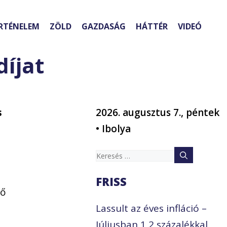
RTÉNELEM
ZÖLD
GAZDASÁG
HÁTTÉR
VIDEÓ
íjat
s
2026. augusztus 7., péntek
• Ibolya
Keresés:
FRISS
ső
Lassult az éves infláció –
Júliusban 1,2 százalékkal