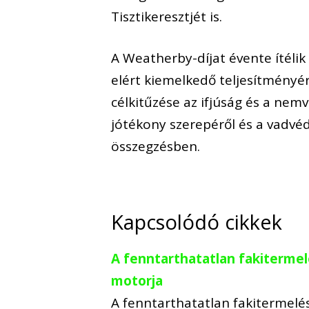
Tisztikeresztjét is.
A Weatherby-díjat évente ítéli
elért kiemelkedő teljesítményér
célkitűzése az ifjúság és a ne
jótékony szerepéről és a vadvéd
összegzésben.
Kapcsolódó cikkek
A fenntarthatatlan fakitermelé
motorja
A fenntarthatatlan fakitermelés