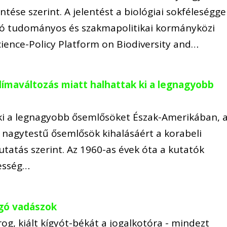
ntése szerint. A jelentést a biológiai sokféleségge
ozó tudományos és szakmapolitikai kormányközi
ience-Policy Platform on Biodiversity and…
ímaváltozás miatt halhattak ki a legnagyobb
 ki a legnagyobb ősemlősöket Észak-Amerikában, 
nagytestű ősemlősök kihalásáért a korabeli
utatás szerint. Az 1960-as évek óta a kutatók
pesség…
rgó vadászok
og, kiált kígyót-békát a jogalkotóra - mindezt