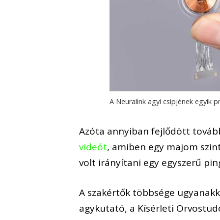
A Neuralink agyi csipjének egyik pr
Azóta annyiban fejlődött tová
videót
, amiben egy majom szint
volt irányítani egy egyszerű pi
A szakértők többsége ugyanakk
agykutató, a Kísérleti Orvostu