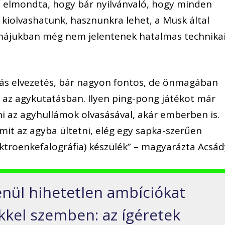
e elmondta, hogy bár nyilvánvaló, hogy minden
 kiolvashatunk, hasznunkra lehet, a Musk által
májukban még nem jelentenek hatalmas technika
itás elvezetés, bár nagyon fontos, de önmagában
az agykutatásban. Ilyen ping-pong játékot már
i az agyhullámok olvasásával, akár emberben is.
mit az agyba ültetni, elég egy sapka-szerűen
ktroenkefalográfia) készülék” – magyarázta Acsád
enül hihetetlen ambíciókat
kkel szemben: az ígéretek