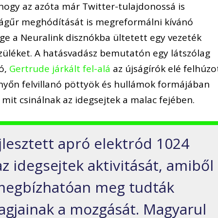
, hogy az azóta már Twitter-tulajdonossá is
ilágűr meghódítását is megreformálni kívánó
ge a Neuralink disznókba ültetett egy vezeték
észüléket. A hatásvadász bemutatón egy látszólag
nó,
Gertrude járkált fel-alá
az újságírók elé felhúzo
nyőn felvillanó pöttyök és hullámok formájában
mit csinálnak az idegsejtek a malac fejében.
ejlesztett apró elektród 1024
z idegsejtek aktivitását, amiből
 megbízhatóan meg tudták
gtagjainak a mozgását. Magyarul