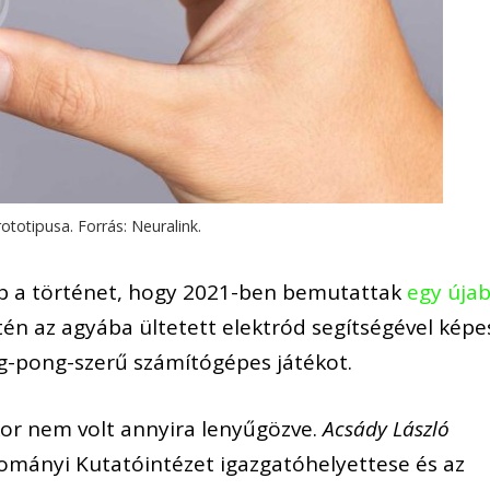
ototipusa. Forrás: Neuralink.
bb a történet, hogy 2021-ben bemutattak
egy úja
én az agyába ültetett elektród segítségével képe
ng-pong-szerű számítógépes játékot.
or nem volt annyira lenyűgözve.
Acsády László
dományi Kutatóintézet igazgatóhelyettese és az