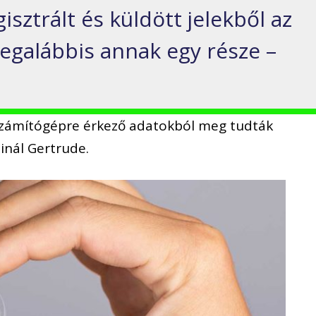
gisztrált és küldött jelekből az
 legalábbis annak egy része –
számítógépre érkező adatokból meg tudták
inál Gertrude.