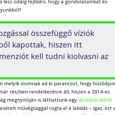
s lesz odáig fejlődni, hogy a gondolatainkat és
gyunkból?
ozgással összefüggő víziók
ől kapottak, hiszen itt
menziót kell tudni kiolvasni az
n melyik izomnak ad ki parancsot, hogy húzódjo
 már részben rendelkezésre áll, hiszen a 2014-es
kság megnyitóján is láthattunk egy
deréktól lefelé
vezérelt művégtaggal rúgta el a labdát – igaz, ezt 