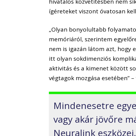
hivatalos közvetítésben nem sik
ígéreteket viszont óvatosan kell
„Olyan bonyolultabb folyamatok,
memóriáról, szerintem egyelőre 
nem is igazán látom azt, hogy 
itt olyan sokdimenziós kompliká
aktivitás és a kimenet között s
végtagok mozgása esetében” – f
Mindenesetre egyel
vagy akár jövőre má
Neuralink eszközei