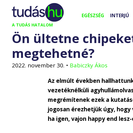
Kilépés
a
EGÉSZSÉG
INTERJÚ
tartalomba
A TUDÁS HATALOM
Ön ültetne chipeke
megtehetné?
2022. november 30.
•
Babiczky Ákos
Az elmúlt években hallhattun
vezetéknélküli agyhullámolvasá
megrémítenek ezek a kutatáso
jogosan érezhetjük úgy, hogy v
ha igen, vajon happy end lesz-