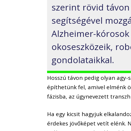
szerint rövid távon
segítségével mozgá
Alzheimer-kórosok
okoseszközeik, robo
gondolataikkal.
Hosszú távon pedig olyan agy-s
építhetünk fel, amivel elménk ö
fázisba, az úgynevezett transz
Ha egy kicsit hagyjuk elkalandoz
érdekes jövőképet vetít elénk. 