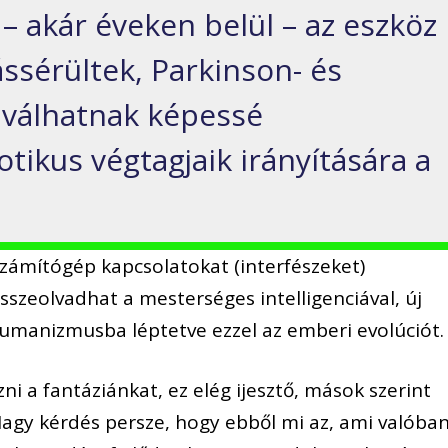
 – akár éveken belül – az eszköz
ssérültek, Parkinson- és
 válhatnak képessé
tikus végtagjaik irányítására a
zámítógép kapcsolatokat (interfészeket)
sszeolvadhat a mesterséges intelligenciával, új
humanizmusba léptetve ezzel az emberi evolúciót.
ni a fantáziánkat, ez elég ijesztő, mások szerint
Nagy kérdés persze, hogy ebből mi az, ami valóba