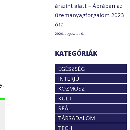
árszint alatt – Ábrában az
üzemanyagforgalom 2023
i
óta
2026. augusztus 6.
KATEGÓRIÁK
EGÉSZSÉG
INTERJÚ
y.
KOZMOSZ
KULT
REÁL
TÁRSADALOM
TECH