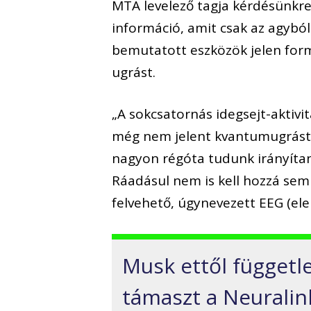
MTA levelező tagja kérdésünkr
információ, amit csak az agyból
bemutatott eszközök jelen for
ugrást.
„A sokcsatornás idegsejt-aktiv
még nem jelent kvantumugrást 
nagyon régóta tudunk irányítan
Ráadásul nem is kell hozzá sem
felvehető, úgynevezett EEG (ele
Musk ettől függetl
támaszt a Neuralin