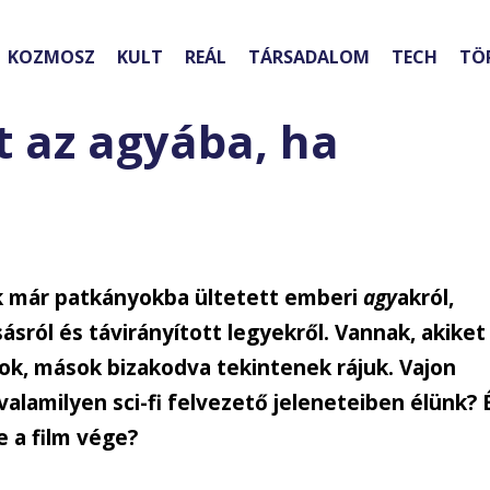
KOZMOSZ
KULT
REÁL
TÁRSADALOM
TECH
TÖ
t az agyába, ha
k már patkányokba ültetett emberi
agy
akról,
sról és távirányított legyekről. Vannak, akiket
k, mások bizakodva tekintenek rájuk. Vajon
alamilyen sci-fi felvezető jeleneteiben élünk? 
e a film vége?