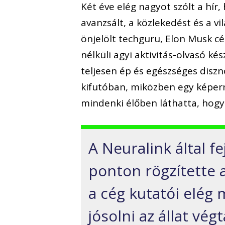
Két éve elég nagyot szólt a hír
avanzsált, a közlekedést és a v
önjelölt techguru, Elon Musk cé
nélküli agyi aktivitás-olvasó k
teljesen ép és egészséges disz
kifutóban, miközben egy képer
mindenki élőben láthatta, hogy 
A Neuralink által f
ponton rögzítette a
a cég kutatói elég
jósolni az állat vé