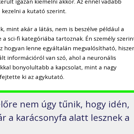
erült igazán kiemelni akkor. Az ennél vadabb
 kezelni a kutató szerint.
 mint akár a látás, nem is beszélve például a
a sci-fi kategóriába tartoznak. Én személy szerin
ez hogyan lenne egyáltalán megvalósítható, hisze
lt információról van szó, ahol a neuronális
okkal bonyolultabb a kapcsolat, mint a nagy
ejtette ki az agykutató.
őre nem úgy tűnik, hogy idén,
r a karácsonyfa alatt lesznek a
.