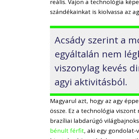
reális. Vajon a technológia képe
szándékainkat is kiolvassa az a
Acsády szerint a m
egyáltalán nem légb
viszonylag kevés di
agyi aktivitásból.
Magyarul azt, hogy az agy éppe
össze. Ez a technológia viszont
brazíliai labdarúgó világbajno
bénult férfit
, aki egy gondolat-