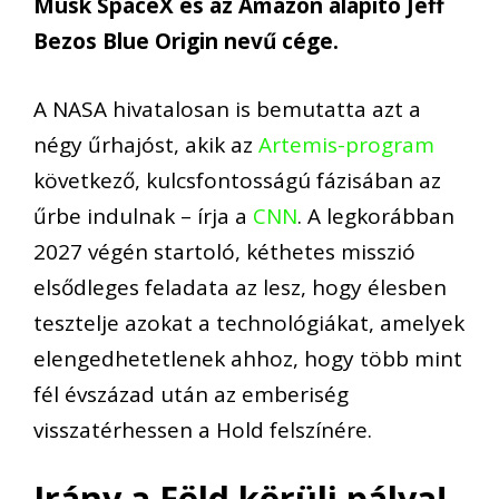
Musk SpaceX és az Amazon alapító Jeff
Bezos Blue Origin nevű cége.
A NASA hivatalosan is bemutatta azt a
négy űrhajóst, akik az
Artemis-program
következő, kulcsfontosságú fázisában az
űrbe indulnak – írja a
CNN
. A legkorábban
2027 végén startoló, kéthetes misszió
elsődleges feladata az lesz, hogy élesben
tesztelje azokat a technológiákat, amelyek
elengedhetetlenek ahhoz, hogy több mint
fél évszázad után az emberiség
visszatérhessen a Hold felszínére.
Irány a Föld körüli pálya!