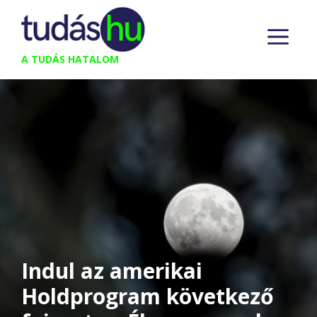
Kilépés
M
a
tartalomba
A TUDÁS HATALOM
Indul az amerikai
Holdprogram következő