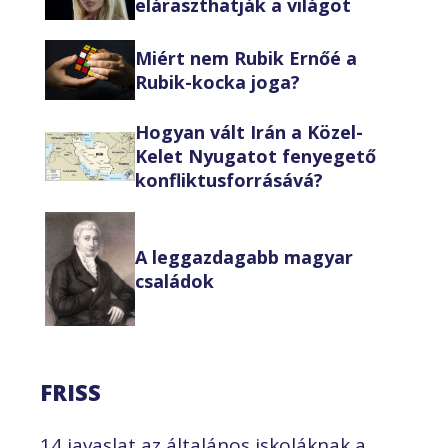
eláraszthatják a világot
Miért nem Rubik Ernőé a
Rubik-kocka joga?
Hogyan vált Irán a Közel-
Kelet Nyugatot fenyegető
konfliktusforrásává?
A leggazdagabb magyar
családok
FRISS
14 javaslat az általános iskoláknak a