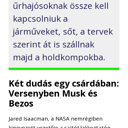
űrhajósoknak össze kell
kapcsolniuk a
járműveket, sőt, a tervek
szerint át is szállnak
majd a holdkompokba.
Két dudás egy csárdában:
Versenyben Musk és
Bezos
Jared Isaacman, a NASA nemrégiben
kinevezett vezetője a sajtótájékoztatón