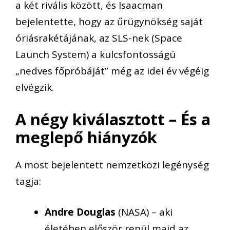
a két rivális között, és Isaacman
bejelentette, hogy az űrügynökség saját
óriásrakétájának, az SLS-nek (Space
Launch System) a kulcsfontosságú
„nedves főpróbáját” még az idei év végéig
elvégzik.
A négy kiválasztott – És a
meglepő hiányzók
A most bejelentett nemzetközi legénység
tagja:
Andre Douglas
(NASA) – aki
életében először repül majd az