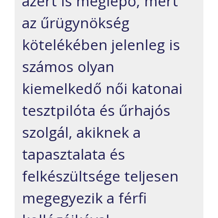
azért is meglepő, mert
az űrügynökség
kötelékében jelenleg is
számos olyan
kiemelkedő női katonai
tesztpilóta és űrhajós
szolgál, akiknek a
tapasztalata és
felkészültsége teljesen
megegyezik a férfi