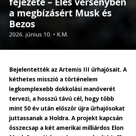
fejezete – Éles versenyben
a megbízásért Musk és
Bezos
2026. június 10.
•
K.M.
Bejelentették az Artemis III űrhajósait. A
kéthetes misszió a történelem
legkomplexebb dokkolási manőverét
tervezi, a hosszú távú cél, hogy több
mint 50 év után először újra űrhajósokat
juttassanak a Holdra. A projekt kapcsán
összecsap a két amerikai milliárdos Elon