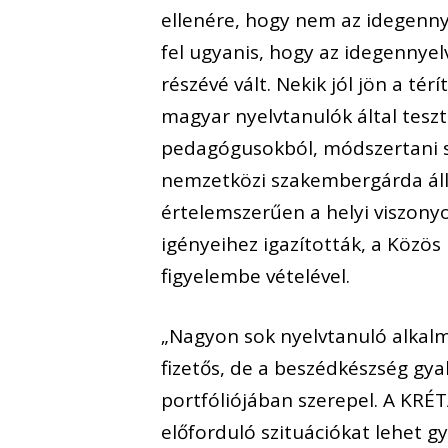
ellenére, hogy nem az idegennye
fel ugyanis, hogy az idegenny
részévé vált. Nekik jól jön a t
magyar nyelvtanulók által tesz
pedagógusokból, módszertani sz
nemzetközi szakembergárda áll
értelemszerűen a helyi viszony
igényeihez igazították, a Közös
figyelembe vételével.
„Nagyon sok nyelvtanuló alkalm
fizetős, de a beszédkészség g
portfóliójában szerepel. A KR
előforduló szituációkat lehet gy