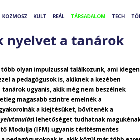
KOZMOSZ
KULT
REÁL
TÁRSADALOM
TECH
TÖ
 nyelvet a tanárok
 több olyan impulzussal találkozunk, ami idegen
zzel a pedagógusok is, akiknek a kezében
a tanárok ugyanis, akik még nem beszélnek
setleg magasabb szintre emelnék a
gyakorolnák a kiejtésüket, bővítenék a
yelvtanulás
i lehetőséget tudhatnak magukénak
ítő Modulja (IFM) ugyanis térítésmentes
 a pedagógusoknak is, akik közül már több ezre