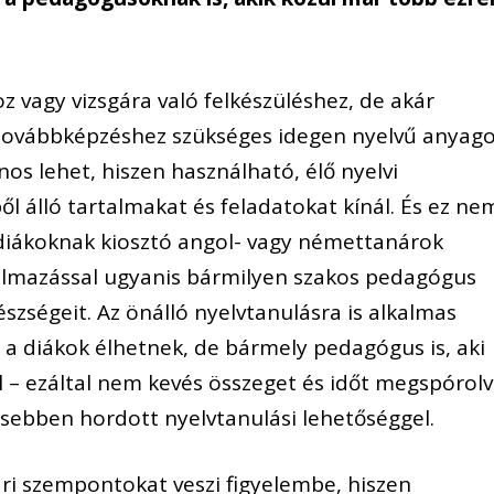
 vagy vizsgára való felkészüléshez, de akár
 továbbképzéshez szükséges idegen nyelvű anyag
os lehet, hiszen használható, élő nyelvi
ől álló tartalmakat és feladatokat kínál. És ez ne
 diákoknak kiosztó angol- vagy némettanárok
kalmazással ugyanis bármilyen szakos pedagógus
észségeit. Az önálló nyelvtanulásra is alkalmas
 a diákok élhetnek, de bármely pedagógus is, aki
 – ezáltal nem kevés összeget és időt megspórol
zsebben hordott nyelvtanulási lehetőséggel.
ri szempontokat veszi figyelembe, hiszen