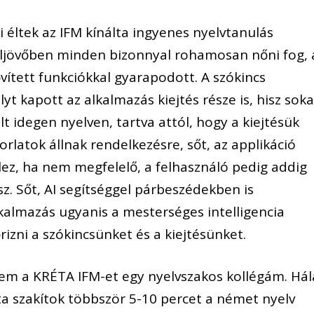
 éltek az IFM kínálta ingyenes nyelvtanulás
eljövőben minden bizonnyal rohamosan nőni fog, 
vített funkciókkal gyarapodott. A szókincs
yt kapott az alkalmazás kiejtés része is, hisz sok
 idegen nyelven, tartva attól, hogy a kiejtésük
rlatok állnak rendelkezésre, sőt, az applikáció
 jelez, ha nem megfelelő, a felhasználó pedig addig
sz. Sőt, AI segítséggel párbeszédekben is
kalmazás ugyanis a mesterséges intelligencia
zni a szókincsünket és a kiejtésünket.
em a KRÉTA IFM-et egy nyelvszakos kollégám. Hál
a szakítok többször 5-10 percet a német nyelv