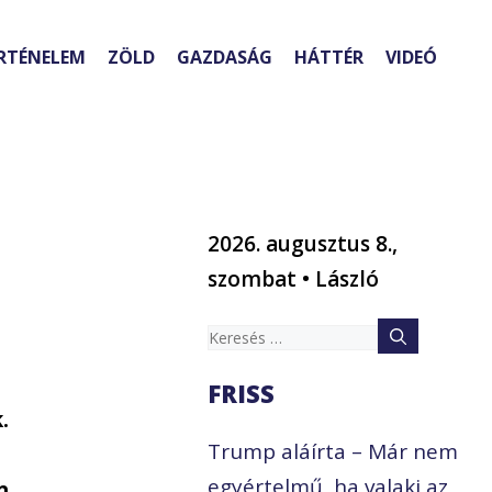
RTÉNELEM
ZÖLD
GAZDASÁG
HÁTTÉR
VIDEÓ
2026. augusztus 8.,
szombat • László
Keresés:
FRISS
.
Trump aláírta – Már nem
egyértelmű, ha valaki az
n