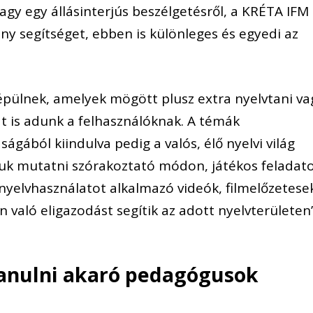
agy egy állásinterjús beszélgetésről, a KRÉTA IFM
y segítséget, ebben is különleges és egyedi az
pülnek, amelyek mögött plusz extra nyelvtani va
at is adunk a felhasználóknak. A témák
ágából kiindulva pedig a valós, élő nyelvi világ
k mutatni szórakoztató módon, játékos feladat
nyelvhasználatot alkalmazó videók, filmelőzetese
an való eligazodást segítik az adott nyelvterületen
tanulni akaró pedagógusok