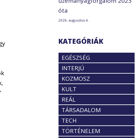
üzemanyagforgalom 2023
óta
2026. augusztus 6.
KATEGÓRIÁK
gy
EGÉSZSÉG
INTERJÚ
ok
KOZMOSZ
k,
KULT
”
REÁL
TÁRSADALOM
TECH
TÖRTÉNELEM