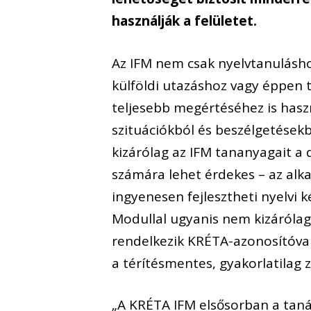
használják a felületet.
Az IFM nem csak nyelvtanuláshoz
külföldi utazáshoz vagy éppen
teljesebb megértéséhez is haszn
szituációkból és beszélgetésekb
kizárólag az IFM tananyagait a
számára lehet érdekes – az al
ingyenesen fejlesztheti nyelvi k
Modullal ugyanis nem kizárólag
rendelkezik KRÉTA-azonosítóval
a térítésmentes, gyakorlatilag 
„A KRÉTA IFM elsősorban a taná