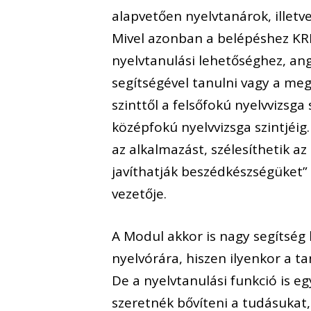
alapvetően nyelvtanárok, illetv
Mivel azonban a belépéshez KRÉ
nyelvtanulási lehetőséghez, ango
segítségével tanulni vagy a meg
szinttől a felsőfokú nyelvvizsg
középfokú nyelvvizsga szintjéig
az alkalmazást, szélesíthetik az
javíthatják beszédkészségüket” 
vezetője.
A Modul akkor is nagy segítség 
nyelvórára, hiszen ilyenkor a t
De a nyelvtanulási funkció is 
szeretnék bővíteni a tudásukat