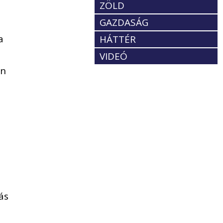
ZÖLD
GAZDASÁG
a
HÁTTÉR
VIDEÓ
an
ás