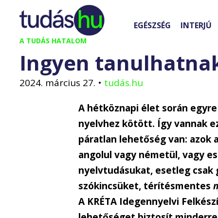
Kilépés
a
EGÉSZSÉG
INTERJÚ
tartalomba
A TUDÁS HATALOM
Ingyen tanulhatnak
2024. március 27.
•
tudás.hu
A hétköznapi élet során egyre
nyelvhez kötött. Így vannak e
páratlan lehetőség van: azok 
angolul vagy németül, vagy e
nyelvtudásukat, esetleg csak 
szókincsüket, térítésmentes
n
A KRÉTA Idegennyelvi Felkész
lehetőséget biztosít minderre