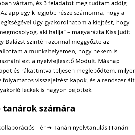
óban vártam, és 3 feladatot meg tudtam addig
 Az app egyik legjobb része számomra, hogy a
 segítségével úgy gyakorolhatom a kiejtést, hogy
egmosolyog, aki hallja” – magyarázta Kiss Judit
gy Balázst szintén azonnal meggyőzte az
hallottam a munkahelyemen, hogy nekem is
ználni ezt a nyelvfejlesztő Modult. Másnap
ppot és rákattintva teljesen meglepődtem, milye
 folyamatos visszajelzést kapok, és a rendszer ált
yakorló leckék is nagyon bejöttek.
e tanárok számára
 Kollaborációs Tér ➜ Tanári nyelvtanulás (Tanári