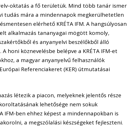
lv-oktatás a fő területük. Mind több tanár ismer
elvi tudás mára a mindennapok megkerülhetetlen
érítésmentesen elérhető KRÉTA IFM. A hangsúlyosan
telt alkalmazás tananyagai mögött komoly,
akértőkből és anyanyelvi beszélőkből álló
. A honi köznevelésbe belépve a KRÉTA IFM-et
okhoz, a magyar anyanyelvű felhasználók
 Európai Referenciakeret (KER) útmutatásai
azás létezik a piacon, melyeknek jelentős része
yakoroltatásának lehetősége nem sokuk
ÉTA IFM-ben ehhez képest a mindennapokban is
akorolni, a megszólalási készségeket fejleszteni.