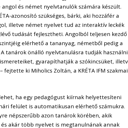
e angol és német nyelvtanulók számára készült.
TA-azonosító szükséges, bárki, aki hozzáfér a
l, illetve német nyelvet tud az interaktív leckék
lévő tudását fejlesztheti. Angolból teljesen kezdő
a szintjéig elérhető a tananyag, németből pedig a
. A tanárok önálló nyelvtanulásra tudják használni
 ismereteiket, gyarapíthatják a szókincsüket, illet
– fejtette ki Miholics Zoltán, a KRÉTA IFM szakmai
lehet, ha egy pedagógust kiírnak helyettesíteni
anári felület is automatikusan elérhető számukra.
egyre népszerűbb azon tanárok körében, akik
, és akár több nyelvet is megtanulnának annak