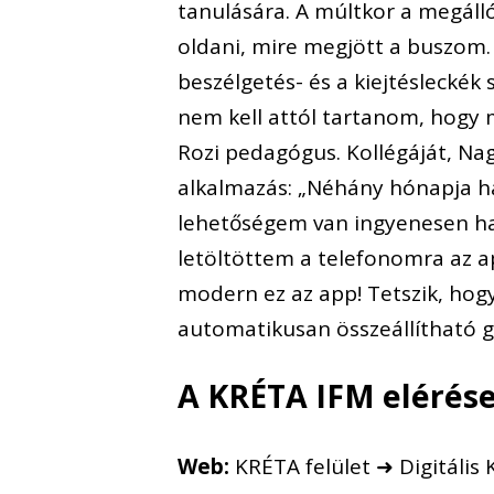
tanulására. A múltkor a megáll
oldani, mire megjött a buszom.
beszélgetés- és a kiejtésleckék
nem kell attól tartanom, hogy m
Rozi pedagógus. Kollégáját, Na
alkalmazás: „Néhány hónapja 
lehetőségem van ingyenesen has
letöltöttem a telefonomra az a
modern ez az app! Tetszik, hogy
automatikusan összeállítható g
A KRÉTA IFM elérés
Web:
KRÉTA felület ➜ Digitális