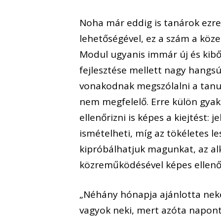
Noha már eddig is tanárok ezrei
lehetőségével, ez a szám a köz
Modul ugyanis immár új és kibő
fejlesztése mellett nagy hangsúl
vonakodnak megszólalni a tanult
nem megfelelő. Erre külön gyako
ellenőrizni is képes a kiejtést:
ismételheti, míg az tökéletes le
kipróbálhatjuk magunkat, az al
közreműködésével képes ellenőri
„Néhány hónapja ajánlotta nek
vagyok neki, mert azóta napont