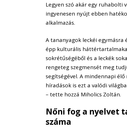
Legyen szó akár egy ruhabolti v
ingyenesen nyújt ebben hatékon
alkalmazás.
A tananyagok leckéi egymásra é
épp kulturális háttértartalmak
sokrétűségéből és a leckék sokas
rengeteg szegmensét meg tudju
segítségével. A mindennapi élő 
híradások is ezt a valódi világb
– tette hozzá Miholics Zoltán.
Nőni fog a nyelvet 
száma