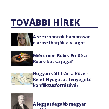
TOVÁBBI HÍREK
A szexrobotok hamarosan
eláraszthatják a világot
Miért nem Rubik Ernőé a
Rubik-kocka joga?
Hogyan vált Irán a Közel-
Kelet Nyugatot fenyegető
konfliktusforrásává?
A leggazdagabb magyar