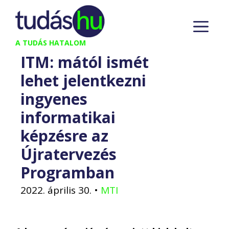
Kilépés
M
a
tartalomba
A TUDÁS HATALOM
ITM: mától ismét
lehet jelentkezni
ingyenes
informatikai
képzésre az
Újratervezés
Programban
2022. április 30.
•
MTI