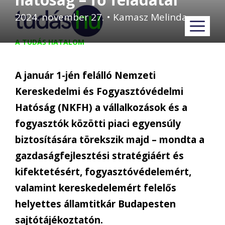
Kilépés
2024. november 27.
•
Kamasz Melinda
M
a
tartalomba
A TUDÁS HATALOM
A január 1-jén felálló Nemzeti
Kereskedelmi és Fogyasztóvédelmi
Hatóság (NKFH) a vállalkozások és a
fogyasztók közötti piaci egyensúly
biztosítására törekszik majd – mondta a
gazdaságfejlesztési stratégiáért és
kifektetésért, fogyasztóvédelemért,
valamint kereskedelemért felelős
helyettes államtitkár Budapesten
sajtótájékoztatón.