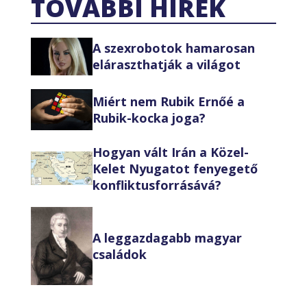
TOVÁBBI HÍREK
A szexrobotok hamarosan
eláraszthatják a világot
Miért nem Rubik Ernőé a
Rubik-kocka joga?
Hogyan vált Irán a Közel-
Kelet Nyugatot fenyegető
konfliktusforrásává?
A leggazdagabb magyar
családok