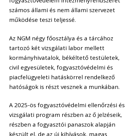
fogyasztóvédelem intézményrendszerét
számos állami és nem állami szervezet
működése teszi teljessé.
Az NGM négy főosztálya és a tárcához
tartozó két vizsgálati labor mellett
kormányhivatalok, békéltető testületek,
civil egyesületek, fogyasztóvédelmi és
piacfelügyeleti hatáskörrel rendelkező
hatóságok is részt vesznek a munkában.
A 2025-ös fogyasztóvédelmi ellenőrzési és
vizsgálati program részben az ő jelzéseik,
részben a fogyasztói panaszok alapján
készült el, de az új kihívások, magas