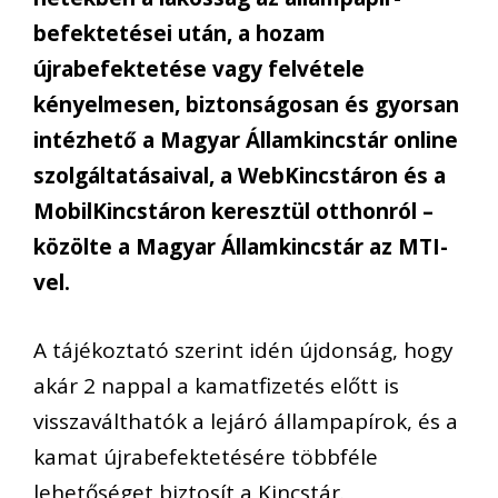
befektetései után, a hozam
újrabefektetése vagy felvétele
kényelmesen, biztonságosan és gyorsan
intézhető a Magyar Államkincstár online
szolgáltatásaival, a WebKincstáron és a
MobilKincstáron keresztül otthonról –
közölte a Magyar Államkincstár az MTI-
vel.
A tájékoztató szerint idén újdonság, hogy
akár 2 nappal a kamatfizetés előtt is
visszaválthatók a lejáró állampapírok, és a
kamat újrabefektetésére többféle
lehetőséget biztosít a Kincstár.