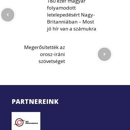
180 ezer magyar
folyamodott
letelepedésért Nagy-
Britanniában – Most
jó hír van a számukra
Megerősítették az
orosz-iráni
szövetséget
PARTNEREINK