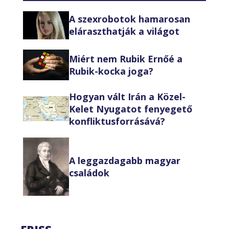
A szexrobotok hamarosan
eláraszthatják a világot
Miért nem Rubik Ernőé a
Rubik-kocka joga?
Hogyan vált Irán a Közel-
Kelet Nyugatot fenyegető
konfliktusforrásává?
A leggazdagabb magyar
családok