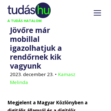
Kilépés
M
a
tartalomba
A TUDÁS HATALOM
Jövőre már
mobillal
igazolhatjuk a
rendőrnek kik
vagyunk
2023. december 23.
•
Kamasz
Melinda
Megjelent a Magyar Közlönyben a
digitális államról és a
digitális