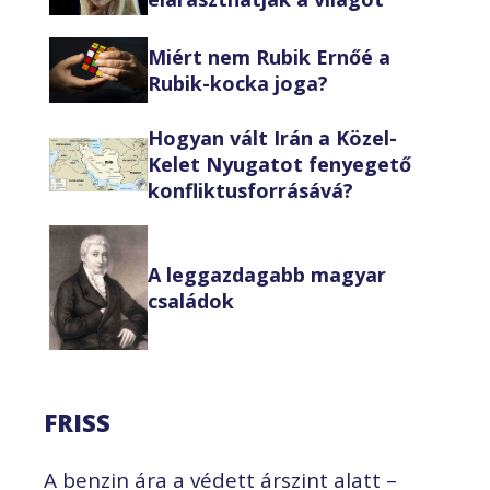
Miért nem Rubik Ernőé a
Rubik-kocka joga?
Hogyan vált Irán a Közel-
Kelet Nyugatot fenyegető
konfliktusforrásává?
A leggazdagabb magyar
családok
FRISS
A benzin ára a védett árszint alatt –