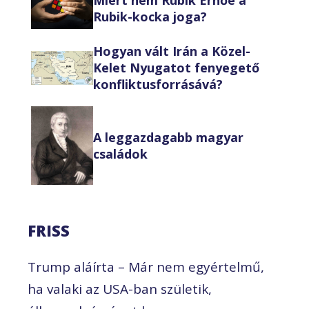
Miért nem Rubik Ernőé a
Rubik-kocka joga?
Hogyan vált Irán a Közel-
Kelet Nyugatot fenyegető
konfliktusforrásává?
A leggazdagabb magyar
családok
FRISS
Trump aláírta – Már nem egyértelmű,
ha valaki az USA-ban születik,