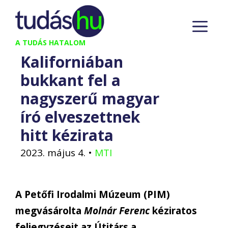
Kilépés
M
a
tartalomba
A TUDÁS HATALOM
Kaliforniában
bukkant fel a
nagyszerű magyar
író elveszettnek
hitt kézirata
2023. május 4.
•
MTI
A Petőfi Irodalmi Múzeum (PIM)
megvásárolta
Molnár Ferenc
kéziratos
feljegyzéseit az Útitárs a