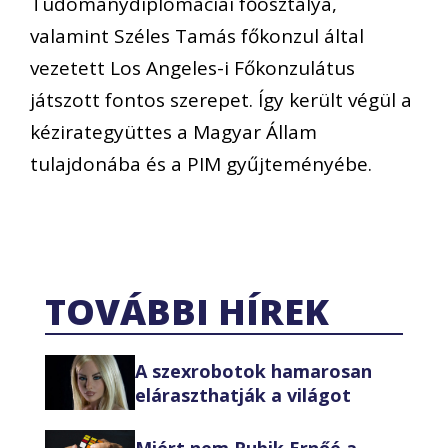
Tudománydiplomáciai főosztálya,
valamint Széles Tamás főkonzul által
vezetett Los Angeles-i Főkonzulátus
játszott fontos szerepet. Így került végül a
kézirategyüttes a Magyar Állam
tulajdonába és a PIM gyűjteményébe.
TOVÁBBI HÍREK
A szexrobotok hamarosan
eláraszthatják a világot