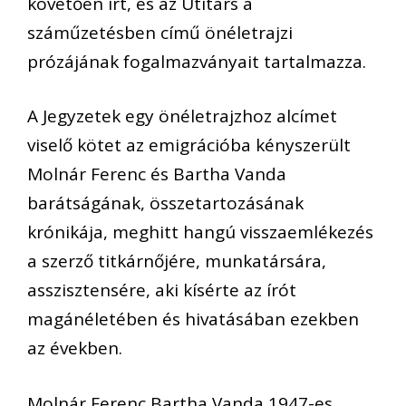
követően írt, és az Útitárs a
száműzetésben című önéletrajzi
prózájának fogalmazványait tartalmazza.
A Jegyzetek egy önéletrajzhoz alcímet
viselő kötet az emigrációba kényszerült
Molnár Ferenc és Bartha Vanda
barátságának, összetartozásának
krónikája, meghitt hangú visszaemlékezés
a szerző titkárnőjére, munkatársára,
asszisztensére, aki kísérte az írót
magánéletében és hivatásában ezekben
az években.
Molnár Ferenc Bartha Vanda 1947-es