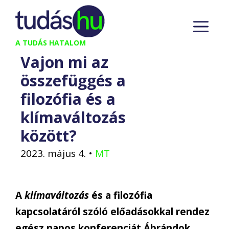
Kilépés
M
a
tartalomba
A TUDÁS HATALOM
Vajon mi az
összefüggés a
filozófia és a
klímaváltozás
között?
2023. május 4.
•
MT
A
klímaváltozás
és a filozófia
kapcsolatáról szóló előadásokkal rendez
egész napos konferenciát Ábrándok