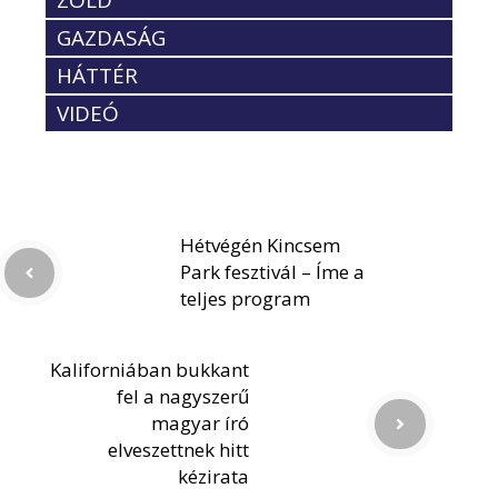
ZÖLD
GAZDASÁG
HÁTTÉR
VIDEÓ
Hétvégén Kincsem
Park fesztivál – Íme a
teljes program
Kaliforniában bukkant
fel a nagyszerű
magyar író
elveszettnek hitt
kézirata