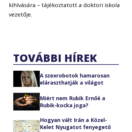
kihívására – tájékoztatott a doktori iskola
vezetője.
TOVÁBBI HÍREK
A szexrobotok hamarosan
eláraszthatják a világot
Miért nem Rubik Ernőé a
Rubik-kocka joga?
Hogyan vált Irán a Közel-
Kelet Nyugatot fenyegető