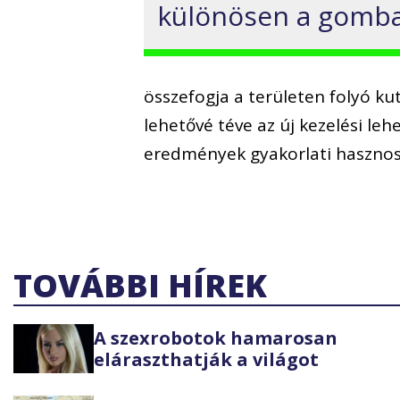
különösen a gombae
összefogja a területen folyó k
lehetővé téve az új kezelési le
eredmények gyakorlati hasznosí
TOVÁBBI HÍREK
A szexrobotok hamarosan
eláraszthatják a világot