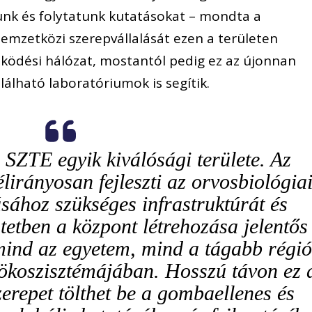
nk és folytatunk kutatásokat – mondta a
nemzetközi szerepvállalását ezen a területen
ködési hálózat, mostantól pedig ez az újonnan
lálható laboratóriumok is segítik.
 SZTE egyik kiválósági területe. Az
lirányosan fejleszti az orvosbiológia
sához szükséges infrastruktúrát és
tetben a központ létrehozása jelentős
mind az egyetem, mind a tágabb régió
 ökoszisztémájában. Hosszú távon ez 
zerepet tölthet be a gombaellenes és