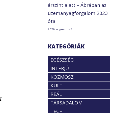
árszint alatt – Ábrában az
üzemanyagforgalom 2023
óta
2026. augusztus 6.
KATEGÓRIÁK
EGÉSZSÉG
i
INTERJÚ
KOZMOSZ
KULT
REÁL
a
TÁRSADALOM
TECH