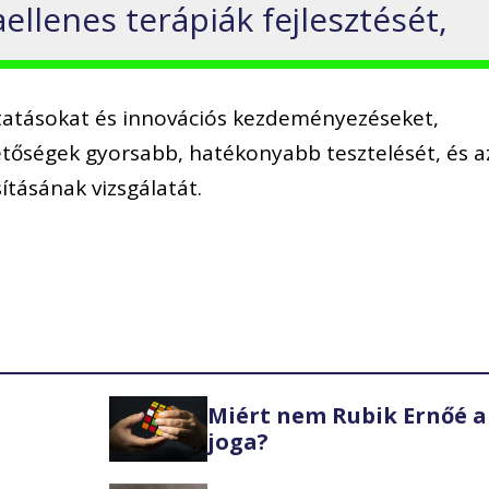
llenes terápiák fejlesztését,
utatásokat és innovációs kezdeményezéseket,
hetőségek gyorsabb, hatékonyabb tesztelését, és a
tásának vizsgálatát.
Miért nem Rubik Ernőé a
joga?