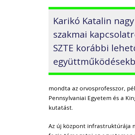
Karikó Katalin nag
szakmai kapcsolat
SZTE korábbi lehe
együttműködésekbe
mondta az orvosprofesszor, pél
Pennsylvaniai Egyetem és a Kin
kutatást.
Az új központ infrastruktúrája m