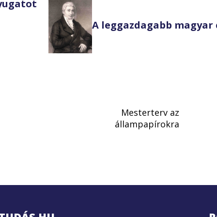
Nyugatot
A leggazdagabb magyar 
Mesterterv az
i
állampapírokra
TUDÁS.HU
R