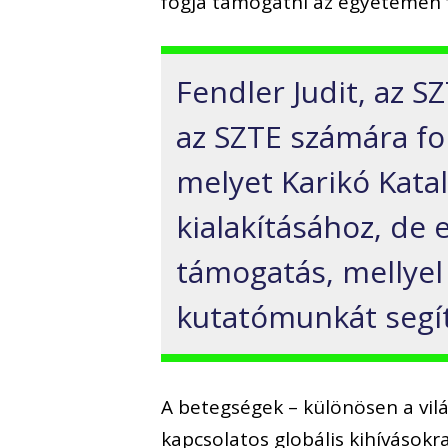
fogja támogatni az egyetemen f
Fendler Judit, az SZ
az SZTE számára fon
melyet Karikó Katal
kialakításához, de 
támogatás, mellyel
kutatómunkát segít
A betegségek – különösen a vil
kapcsolatos globális kihívásokr