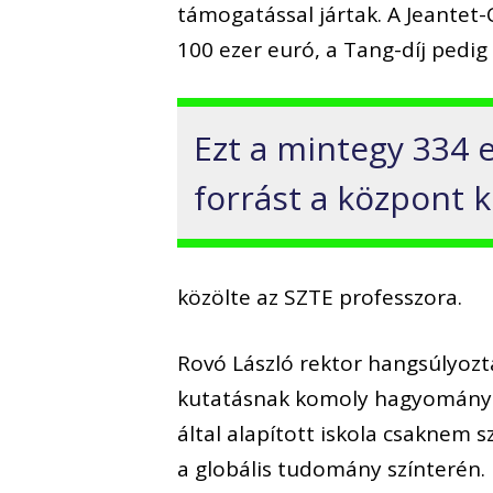
támogatással jártak. A Jeantet-C
100 ezer euró, a Tang-díj pedig
Ezt a mintegy 334 e
forrást a központ k
közölte az SZTE professzora.
Rovó László rektor hangsúlyozta
kutatásnak komoly hagyománya 
által alapított iskola csaknem s
a globális tudomány színterén.