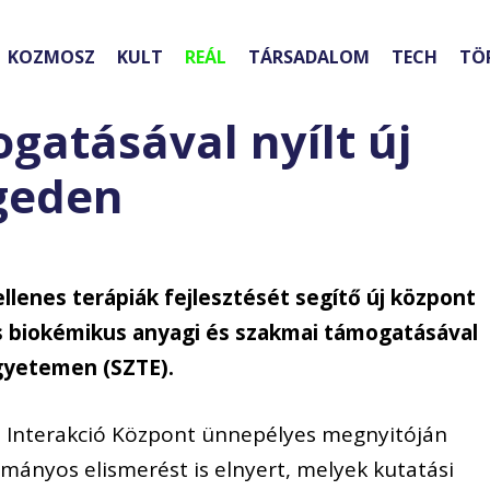
KOZMOSZ
KULT
REÁL
TÁRSADALOM
TECH
TÖ
gatásával nyílt új
geden
llenes terápiák fejlesztését segítő új központ
jas biokémikus anyagi és szakmai támogatásával
yetemen (SZTE).
n Interakció Központ ünnepélyes megnyitóján
mányos elismerést is elnyert, melyek kutatási