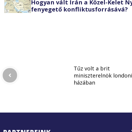
Hogyan vált Irán a Közel-Kelet 
fenyegető konfliktusforrásává?
Tűz volt a brit
miniszterelnök london
házában
PARTNEREINK