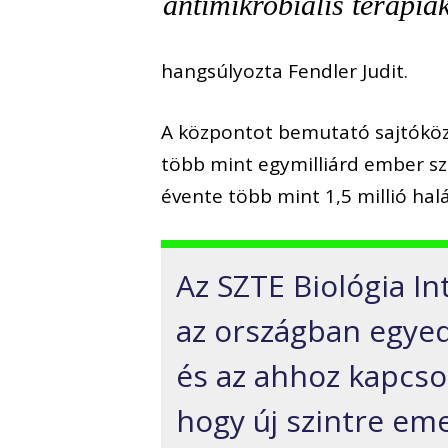
antimikrobiális terápiá
hangsúlyozta Fendler Judit.
A központot bemutató sajtóközl
több mint egymilliárd ember 
évente több mint 1,5 millió hal
Az SZTE Biológia In
az országban egyedü
és az ahhoz kapcsoló
hogy új szintre eme