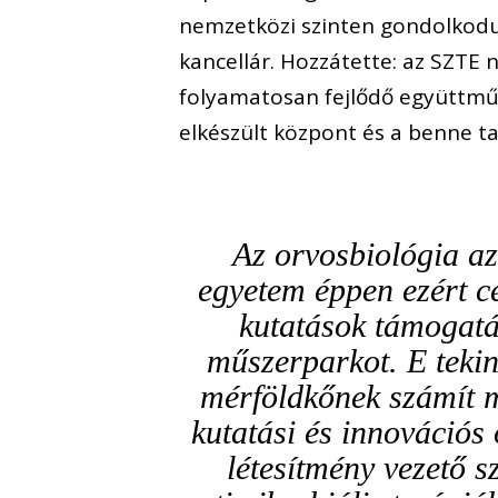
nemzetközi szinten gondolkodu
kancellár. Hozzátette: az SZTE 
folyamatosan fejlődő együttmű
elkészült központ és a benne ta
Az orvosbiológia az
egyetem éppen ezért cé
kutatások támogatá
műszerparkot. E tekin
mérföldkőnek számít 
kutatási és innovációs
létesítmény vezető s