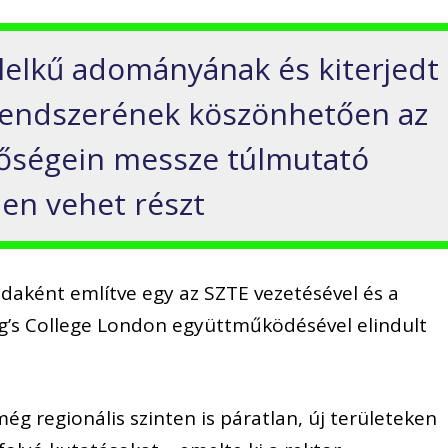
ylelkű adományának és kiterjedt
rendszerének köszönhetően az
tőségein messze túlmutató
n vehet részt
daként említve egy az SZTE vezetésével és a
g’s College London együttműködésével elindult
ég regionális szinten is páratlan, új területeken