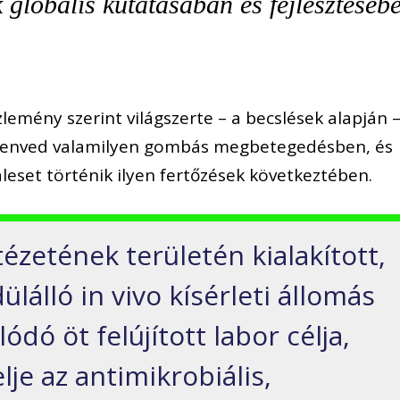
k globális kutatásában és fejlesztéséb
emény szerint világszerte – a becslések alapján 
szenved valamilyen gombás megbetegedésben, és
áleset történik ilyen fertőzések következtében.
tézetének területén kialakított,
lálló in vivo kísérleti állomás
dó öt felújított labor célja,
lje az antimikrobiális,