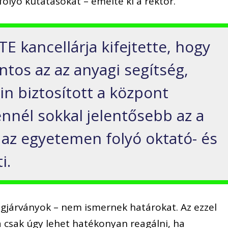
olyó kutatásokat – emelte ki a rektor.
TE kancellárja kifejtette, hogy
tos az az anyagi segítség,
in biztosított a központ
ennél sokkal jelentősebb az a
 az egyetemen folyó oktató- és
i.
ágjárványok – nem ismernek határokat. Az ezzel
a csak úgy lehet hatékonyan reagálni, ha