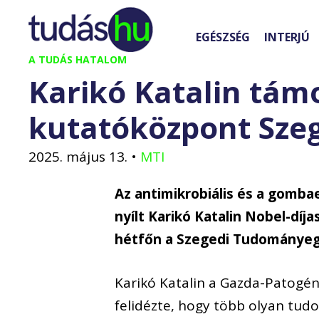
Kilépés
a
EGÉSZSÉG
INTERJÚ
tartalomba
A TUDÁS HATALOM
Karikó Katalin támo
kutatóközpont Sze
2025. május 13.
•
MTI
Az antimikrobiális és a gombae
nyílt Karikó Katalin Nobel-dí
hétfőn a Szegedi Tudományeg
Karikó Katalin a Gazda-Patogé
felidézte, hogy több olyan tudo