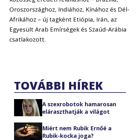
Oroszországhoz, Indiához, Kínához és Dél-
Afrikához – új tagként Etiópia, Irán, az
Egyesült Arab Emírségek és Szaúd-Arábia
csatlakozott.
TOVÁBBI HÍREK
A szexrobotok hamarosan
eláraszthatják a világot
Miért nem Rubik Ernőé a
Rubik-kocka joga?