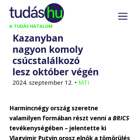
Kilépés
M
a
tartalomba
A TUDÁS HATALOM
Kazanyban
nagyon komoly
csúcstalálkozó
lesz október végén
2024. szeptember 12.
•
MTI
Harmincnégy ország szeretne
valamilyen formában részt venni a
BRICS
tevékenységében – jelentette ki
Vlagyimir Putyin orosz elnök a tömörülés