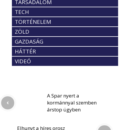
TÁRSADALOM
TECH
TÖRTÉNELEM
ZÖLD
GAZDASÁG
HÁTTÉR
VIDEÓ
A Spar nyert a
kormánnyal szemben
árstop ügyben
Elhunyt a híres orosz