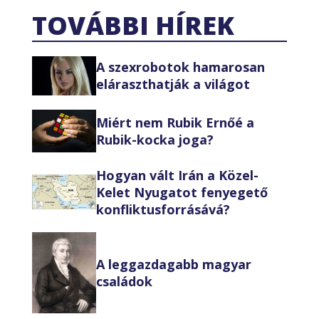
TOVÁBBI HÍREK
A szexrobotok hamarosan
eláraszthatják a világot
Miért nem Rubik Ernőé a
Rubik-kocka joga?
Hogyan vált Irán a Közel-
Kelet Nyugatot fenyegető
konfliktusforrásává?
A leggazdagabb magyar
családok