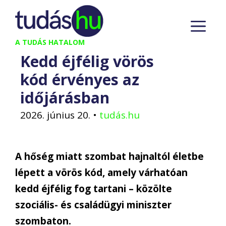
Kilépés
M
a
tartalomba
A TUDÁS HATALOM
Kedd éjfélig vörös
kód érvényes az
időjárásban
2026. június 20.
•
tudás.hu
A hőség miatt szombat hajnaltól életbe
lépett a vörös kód, amely várhatóan
kedd éjfélig fog tartani – közölte
szociális- és családügyi miniszter
szombaton.