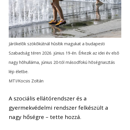
Járókelõk szökõkútnál hûsítik magukat a budapesti
Szabadság téren 2026. június 19-én. Érkezik az idei év elsõ
nagy hõhulláma, június 20-tól másodfokú hõségriasztás
lép életbe.
MTI/Kocsis Zoltán
A szociális ellátórendszer és a
gyermekvédelmi rendszer felkészült a
nagy hőségre – tette hozzá.