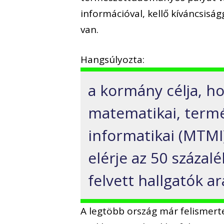
információval, kellő kíváncsisá
van.
Hangsúlyozta:
a kormány célja, h
matematikai, term
informatikai (MTMI
elérje az 50 százal
felvett hallgatók ar
A legtöbb ország már felismerte