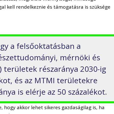
ggal kell rendelkeznie és támogatásra is szüksége
ogy a felsőoktatásban a
észettudományi, mérnöki és
) területek részaránya 2030-ig
ékot, és az MTMI területekre
ánya is elérje az 50 százalékot.
, hogy akkor lehet sikeres gazdaságilag is, ha