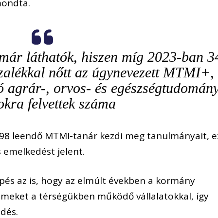
mondta.
már láthatók, hiszen míg 2023-ban 3
alékkal nőtt az úgynevezett MTMI+,
ló agrár-, orvos- és egészségtudomán
okra felvettek száma
98 leendő MTMI-tanár kezdi meg tanulmányait, e
 emelkedést jelent.
pés az is, hogy az elmúlt években a kormány
emeket a térségükben működő vállalatokkal, így
dés.