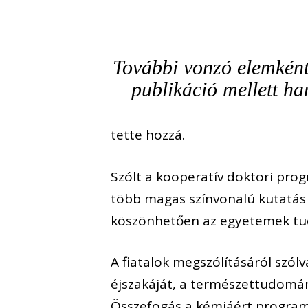
További vonzó elemként
publikáció mellett h
tette hozzá.
Szólt a kooperatív doktori pro
több magas színvonalú kutatás z
köszönhetően az egyetemek tud
A fiatalok megszólításáról szó
éjszakáját, a természettudomán
Összefogás a kémiáért program 