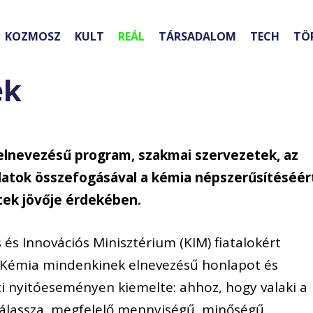
KOZMOSZ
KULT
REÁL
TÁRSADALOM
TECH
TÖ
ek
lnevezésű program, szakmai szervezetek, az
alatok összefogásával a kémia népszerűsítéséér
tek jövője érdekében.
 és Innovációs Minisztérium (KIM) fiatalokért
 a Kémia mindenkinek elnevezésű honlapot és
nyitóeseményen kiemelte: ahhoz, hogy valaki a
álassza, megfelelő mennyiségű, minőségű