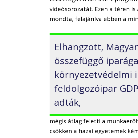
videósorozatát. Ezen a téren is
mondta, felajánlva ebben a mi
Elhangzott, Magyar
összefüggő iparága
környezetvédelmi i
feldolgozóipar GDP-
adták,
mégis átlag feletti a munkaerő
csökken a hazai egyetemek kémi