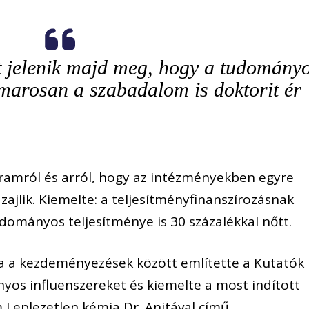
 jelenik majd meg, hogy a tudomány
amarosan a szabadalom is doktorit ér
gramról és arról, hogy az intézményekben egyre
ajlik. Kiemelte: a teljesítményfinanszírozásnak
ományos teljesítménye is 30 százalékkal nőtt.
lva a kezdeményezések között említette a Kutatók
yos influenszereket és kiemelte a most indított
Leplezetlen kémia Dr. Anitával című