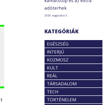
kamatstop és az extra
adóterhek
2026. augusztus 5.
KATEGÓRIÁK
EGÉSZSÉG
INTERJÚ
KOZMOSZ
KULT
REÁL
TÁRSADALOM
TECH
tt
TÖRTÉNELEM