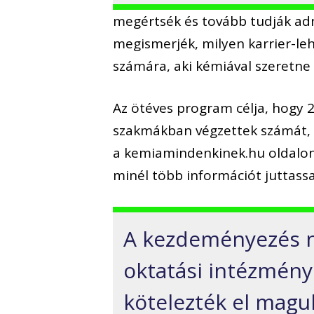
megértsék és tovább tudják adn
megismerjék, milyen karrier-leh
számára, aki kémiával szeretne
Az ötéves program célja, hogy 2
szakmákban végzettek számát, é
a kemiamindenkinek.hu oldalon.
minél több információt juttass
A kezdeményezés ny
oktatási intézmény
kötelezték el magu