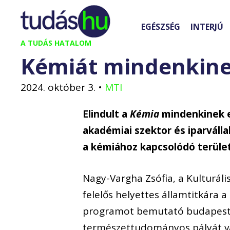
Kilépés
a
EGÉSZSÉG
INTERJÚ
tartalomba
A TUDÁS HATALOM
Kémiát mindenkin
2024. október 3.
•
MTI
Elindult a
Kémia
mindenkinek e
akadémiai szektor és iparváll
a kémiához kapcsolódó terüle
Nagy-Vargha Zsófia, a Kulturális
felelős helyettes államtitkára
programot bemutató budapesti 
természettudományos pályát v