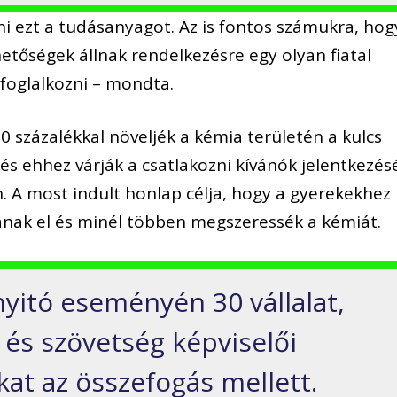
i ezt a tudásanyagot. Az is fontos számukra, hog
etőségek állnak rendelkezésre egy olyan fiatal
 foglalkozni – mondta.
0 százalékkal növeljék a kémia területén a kulcs
s ehhez várják a csatlakozni kívánók jelentkezés
 A most indult honlap célja, hogy a gyerekekhez
anak el és minél többen megszeressék a kémiát.
itó eseményén 30 vállalat,
 és szövetség képviselői
kat az összefogás mellett.