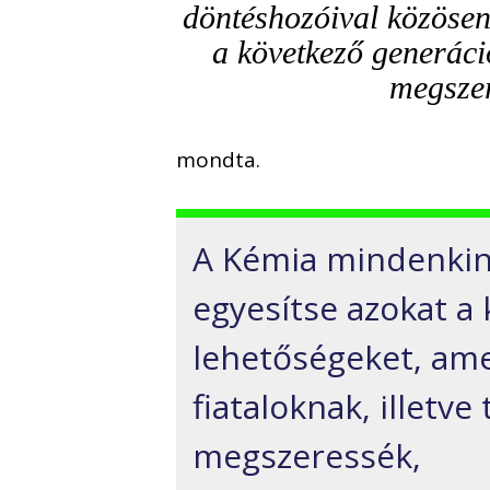
döntéshozóival közösen 
a következő generác
megszer
mondta.
A Kémia mindenkin
egyesítse azokat a 
lehetőségeket, ame
fiataloknak, illetv
megszeressék,