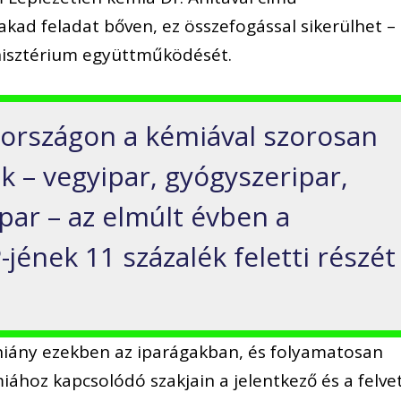
 akad feladat bőven, ez összefogással sikerülhet –
nisztérium együttműködését.
országon a kémiával szorosan
k – vegyipar, gyógyszeripar,
par – az elmúlt évben a
jének 11 százalék feletti részét
hiány ezekben az iparágakban, és folyamatosan
ához kapcsolódó szakjain a jelentkező és a felve