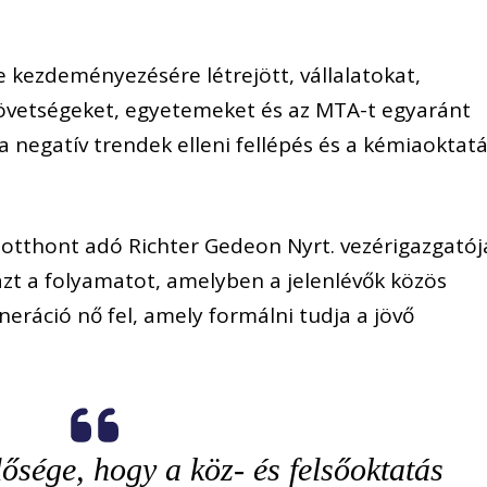
kezdeményezésére létrejött, vállalatokat,
zövetségeket, egyetemeket és az MTA-t egyaránt
a negatív trendek elleni fellépés és a kémiaoktat
otthont adó Richter Gedeon Nyrt. vezérigazgatój
 azt a folyamatot, amelyben a jelenlévők közös
neráció nő fel, amely formálni tudja a jövő
ősége, hogy a köz- és felsőoktatás