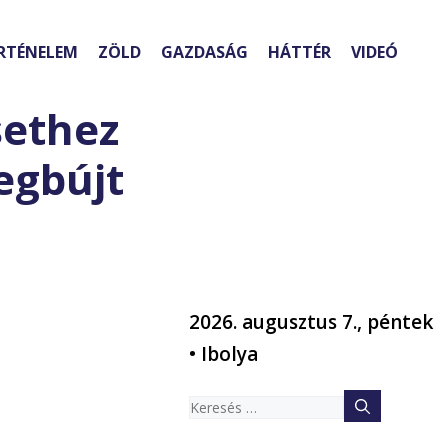
RTÉNELEM
ZÖLD
GAZDASÁG
HÁTTÉR
VIDEÓ
sethez
egbújt
2026. augusztus 7., péntek
• Ibolya
Keresés: