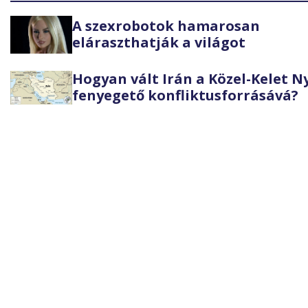
A szexrobotok hamarosan
eláraszthatják a világot
Hogyan vált Irán a Közel-Kelet 
fenyegető konfliktusforrásává?