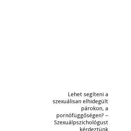
Lehet segíteni a
szexuálisan elhidegült
párokon, a
pornófüggőségen? –
Szexuálpszichológust
kérdeztünk