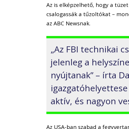
Az is elképzelhető, hogy a tüze
csalogassák a tűzoltókat – mon
az ABC Newsnak.
„Az FBI technikai cs
jelenleg a helyszí
nyújtanak” – írta D
igazgatóhelyettese 
aktív, és nagyon ve
Az USA-ban szabad a fegyvertar