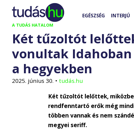
Kilépés
a
EGÉSZSÉG
INTERJÚ
tartalomba
A TUDÁS HATALOM
Két tűzoltót lelőtt
vonultak Idahoban 
a hegyekben
2025. június 30.
•
tudás.hu
Két tűzoltót lelőttek, miközb
rendfenntartó erők még mindig
többen vannak és nem szándé
megyei seriff.