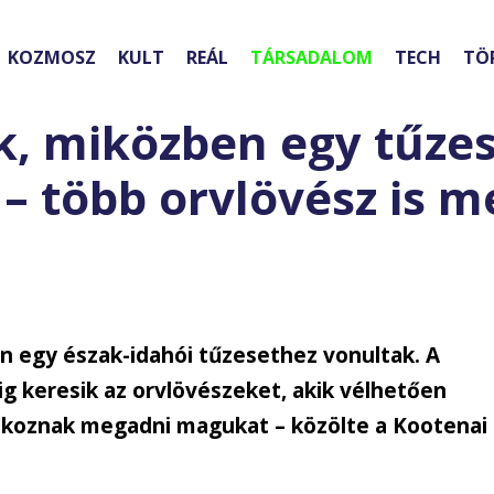
KOZMOSZ
KULT
REÁL
TÁRSADALOM
TECH
TÖ
ek, miközben egy tűze
– több orvlövész is m
en egy észak-idahói tűzesethez vonultak. A
 keresik az orvlövészeket, akik vélhetően
koznak megadni magukat – közölte a Kootenai