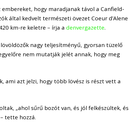
 az embereket, hogy maradjanak távol a Canfield-
ók által kedvelt természeti övezet Coeur d’Alene
420 km-re keletre – írja a
denvergazette
.
gy lövöldözők nagy teljesítményű, gyorsan tüzelő
„egyelőre nem mutatják jelét annak, hogy meg
 ami azt jelzi, hogy több lövész is részt vett a
ltak, „ahol sűrű bozót van, és jól felkészültek, és
– tette hozzá.