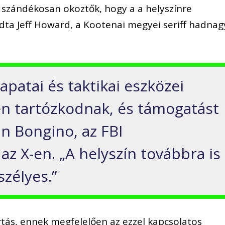
t szándékosan okoztők, hogy a a helyszínre
dta Jeff Howard, a Kootenai megyei seriff hadnag
apatai és taktikai eszközei
nen tartózkodnak, és támogatást
an Bongino, az FBI
az X-en. „A helyszín továbbra is
szélyes.”
tás, ennek megfelelően az ezzel kapcsolatos