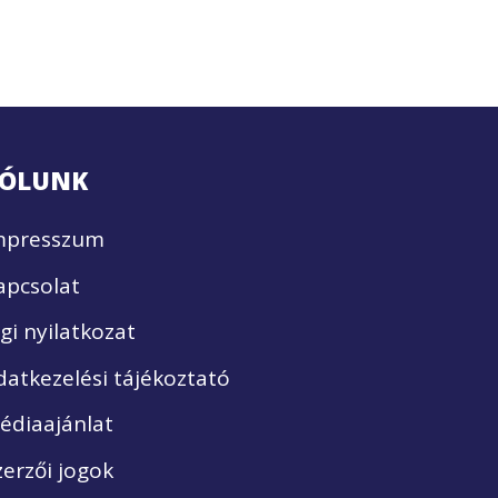
ÓLUNK
mpresszum
apcsolat
ogi nyilatkozat
datkezelési tájékoztató
édiaajánlat
zerzői jogok