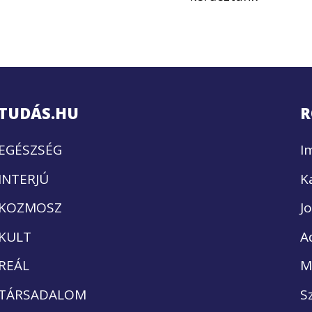
TUDÁS.HU
R
EGÉSZSÉG
I
INTERJÚ
K
KOZMOSZ
J
KULT
A
REÁL
M
TÁRSADALOM
S