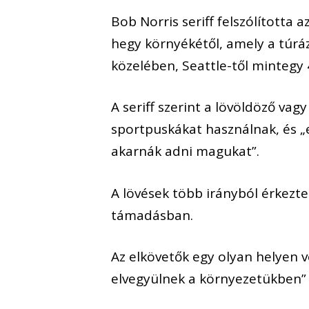
Bob Norris seriff felszólította
hegy környékétől, amely a túráz
közelében, Seattle-től mintegy 
A seriff szerint a lövöldöző va
sportpuskákat használnak, és 
akarnák adni magukat”.
A lövések több irányból érkeztek,
támadásban.
Az elkövetők egy olyan helyen vo
elvegyülnek a környezetükben” 