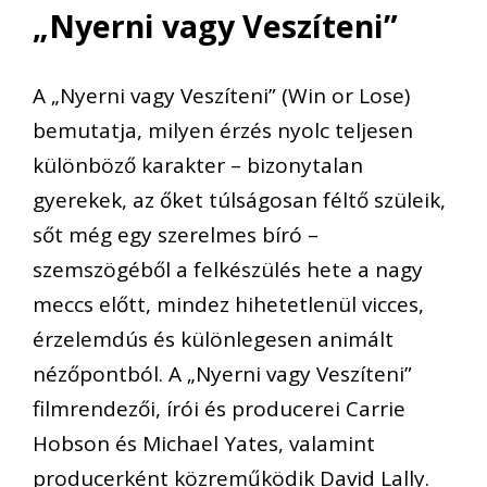
„Nyerni vagy Veszíteni”
A „Nyerni vagy Veszíteni” (Win or Lose)
bemutatja, milyen érzés nyolc teljesen
különböző karakter – bizonytalan
gyerekek, az őket túlságosan féltő szüleik,
sőt még egy szerelmes bíró –
szemszögéből a felkészülés hete a nagy
meccs előtt, mindez hihetetlenül vicces,
érzelemdús és különlegesen animált
nézőpontból. A „Nyerni vagy Veszíteni”
filmrendezői, írói és producerei Carrie
Hobson és Michael Yates, valamint
producerként közreműködik David Lally.