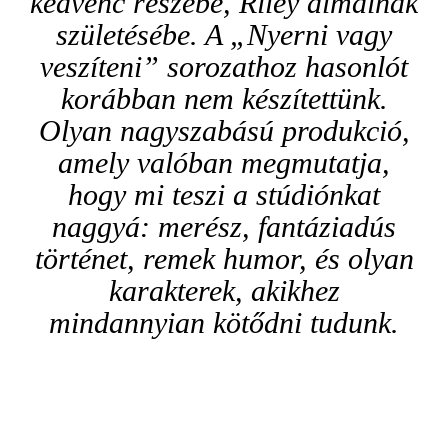
kedvenc részébe, Riley álmainak
születésébe. A „Nyerni vagy
veszíteni” sorozathoz hasonlót
korábban nem készítettünk.
Olyan nagyszabású produkció,
amely valóban megmutatja,
hogy mi teszi a stúdiónkat
naggyá: merész, fantáziadús
történet, remek humor, és olyan
karakterek, akikhez
mindannyian kötődni tudunk.