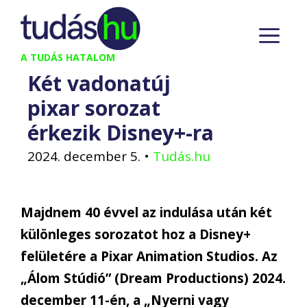
Kilépés
M
a
tartalomba
A TUDÁS HATALOM
Két vadonatúj
pixar sorozat
érkezik Disney+-ra
2024. december 5.
•
Tudás.hu
Majdnem 40 évvel az indulása után két
különleges sorozatot hoz a Disney+
felületére a Pixar Animation Studios. Az
„Álom Stúdió” (Dream Productions) 2024.
december 11-én, a „Nyerni vagy