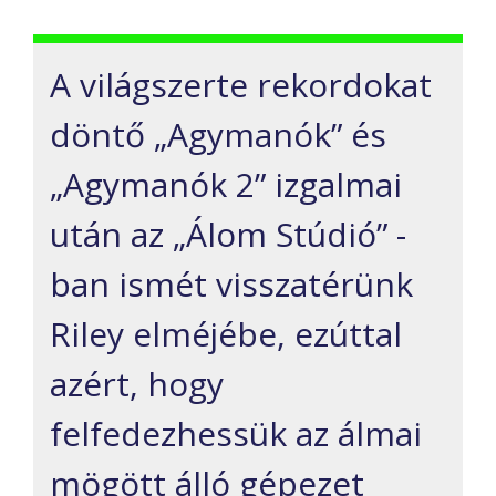
A világszerte rekordokat
döntő „Agymanók” és
„Agymanók 2” izgalmai
után az „Álom Stúdió” -
ban ismét visszatérünk
Riley elméjébe, ezúttal
azért, hogy
felfedezhessük az álmai
mögött álló gépezet