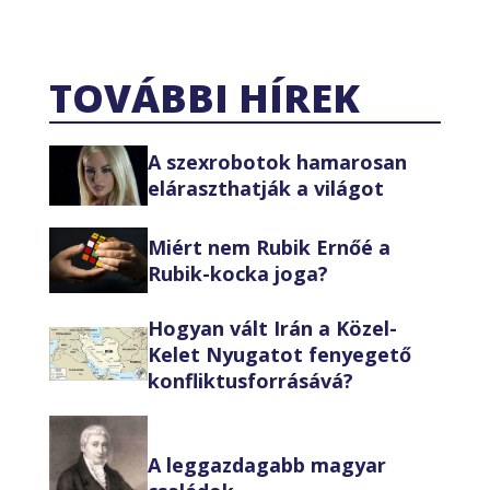
TOVÁBBI HÍREK
A szexrobotok hamarosan
eláraszthatják a világot
Miért nem Rubik Ernőé a
Rubik-kocka joga?
Hogyan vált Irán a Közel-
Kelet Nyugatot fenyegető
konfliktusforrásává?
A leggazdagabb magyar