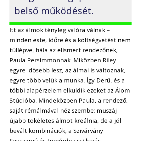
belső működését.
Itt az álmok tényleg valóra válnak –
minden este, időre és a költségvetést nem
túllépve, hála az elismert rendezőnek,
Paula Persimmonnak. Miközben Riley
egyre idősebb lesz, az álmai is változnak,
egyre több velük a munka. Így Derű, és a
többi alapérzelem elküldik ezeket az Álom
Stúdióba. Mindeközben Paula, a rendező,
saját rémálmával néz szembe: muszáj
újabb tökéletes álmot kreálnia, de a jól
bevált kombinációk, a Szivárvány
Egyszarvú és temérdek csillogás