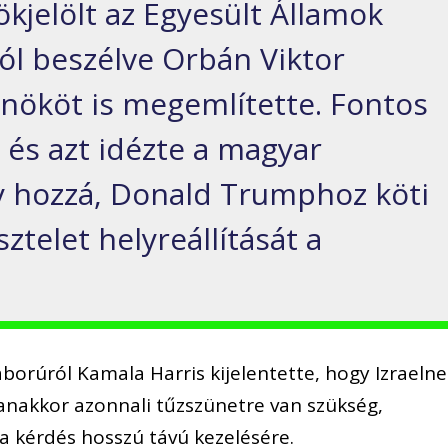
kjelölt az Egyesült Államok
áról beszélve Orbán Viktor
nököt is megemlítette. Fontos
 és azt idézte a magyar
y hozzá, Donald Trumphoz köti
sztelet helyreállítását a
áborúról Kamala Harris kijelentette, hogy Izraeln
anakkor azonnali tűzszünetre van szükség,
a kérdés hosszú távú kezelésére.