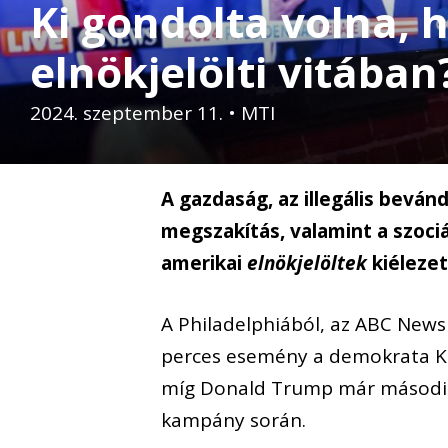
Ki gondolta volna, 
elnökjelölti vitában
2024. szeptember 11.
•
MTI
A gazdaság, az illegális beván
megszakítás, valamint a szoci
amerikai
elnökjelöltek
kiélezet
A Philadelphiából, az ABC News
perces esemény a demokrata Kama
míg Donald Trump már második te
kampány során.