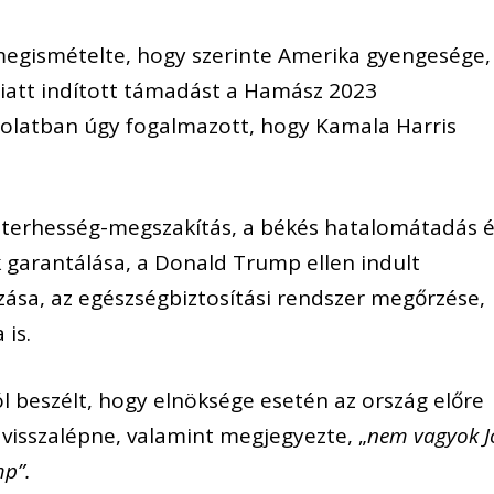
egismételte, hogy szerinte Amerika gyengesége,
 miatt indított támadást a Hamász 2023
solatban úgy fogalmazott, hogy Kamala Harris
a terhesség-megszakítás, a békés hatalomátadás 
 garantálása, a Donald Trump ellen indult
zása, az egészségbiztosítási rendszer megőrzése,
 is.
l beszélt, hogy elnöksége esetén az ország előre
isszalépne, valamint megjegyezte, „
nem vagyok J
mp”.