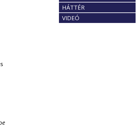
HÁTTÉR
VIDEÓ
és
oe