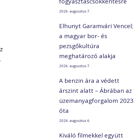
fogyasztáscsökkentésre
2026. augusztus 7.
Elhunyt Garamvári Vencel;
a magyar bor- és
pezsgőkultúra
Az
meghatározó alakja
.
2026. augusztus 7.
A benzin ára a védett
árszint alatt – Ábrában az
üzemanyagforgalom 2023
óta
ő
2026. augusztus 6.
Kiváló filmekkel együtt