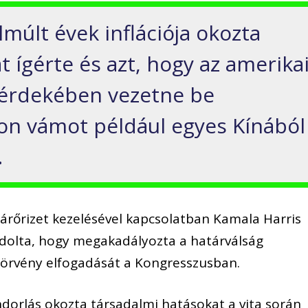
múlt évek inflációja okozta
át ígérte és azt, hogy az amerika
érdekében vezetne be
on vámot például egyes Kínából
.
atárőrizet kezelésével kapcsolatban Kamala Harris
vádolta, hogy megakadályozta a határválság
törvény elfogadását a Kongresszusban.
ndorlás okozta társadalmi hatásokat a vita során