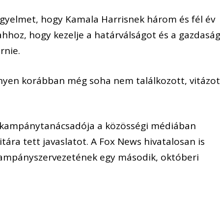
figyelmet, hogy Kamala Harrisnek három és fél év
ahhoz, hogy kezelje a határválságot és a gazdaság
rnie.
ényen korábban még soha nem találkozott, vitázot
s kampánytanácsadója a közösségi médiában
tára tett javaslatot. A Fox News hivatalosan is
 kampányszervezetének egy második, októberi