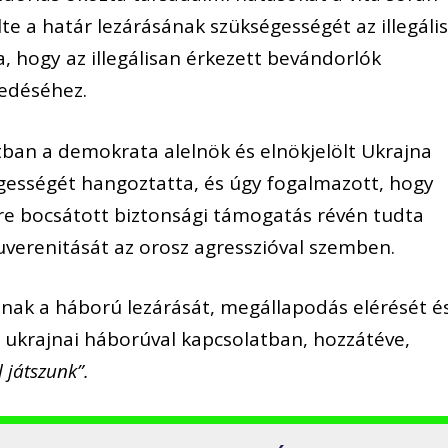
e a határ lezárásának szükségességét az illegáli
a, hogy az illegálisan érkezett bevándorlók
edéséhez.
tban a demokrata alelnök és elnökjelölt Ukrajna
ességét hangoztatta, és úgy fogalmazott, hogy
re bocsátott biztonsági támogatás révén tudta
uverenitását az orosz agresszióval szemben.
nak a háború lezárását, megállapodás elérését é
 ukrajnai háborúval kapcsolatban, hozzátéve,
 játszunk”.