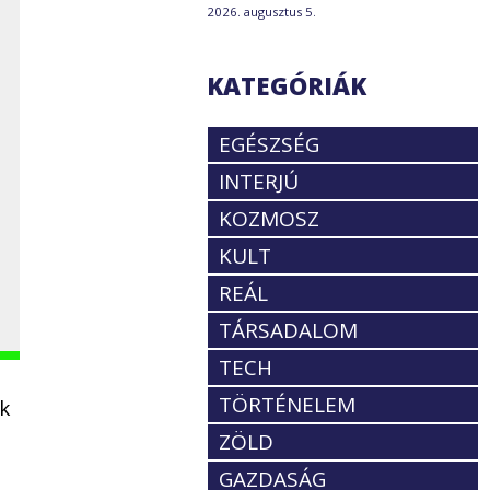
2026. augusztus 5.
KATEGÓRIÁK
EGÉSZSÉG
INTERJÚ
KOZMOSZ
KULT
REÁL
TÁRSADALOM
TECH
TÖRTÉNELEM
ek
ZÖLD
GAZDASÁG