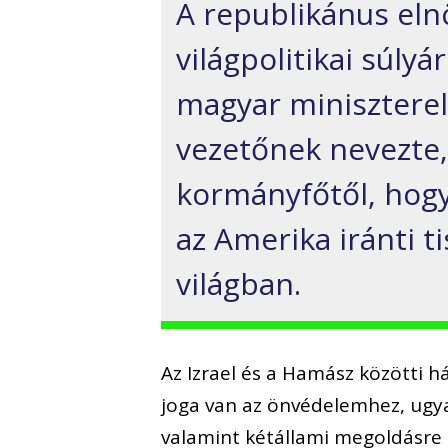
A republikánus elnö
világpolitikai súly
magyar miniszterel
vezetőnek nevezte,
kormányfőtől, hog
az Amerika iránti ti
világban.
Az Izrael és a Hamász közötti h
joga van az önvédelemhez, ugy
valamint kétállami megoldásre 