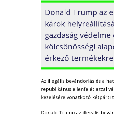
Donald Trump az el
károk helyreállítás
gazdaság védelme 
kölcsönösségi alap
érkező termékekre
Az illegális bevándorlás és a h
republikánus ellenfelét azzal 
kezelésére vonatkozó kétpárti 
Donald Trump az illegális bevá