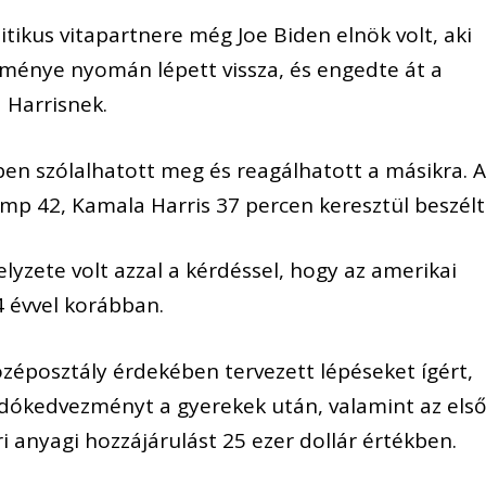
itikus vitapartnere még Joe Biden elnök volt, aki
ítménye nyomán lépett vissza, és engedte át a
 Harrisnek.
ben szólalhatott meg és reagálhatott a másikra. 
mp 42, Kamala Harris 37 percen keresztül beszélt
elyzete volt azzal a kérdéssel, hogy az amerikai
 évvel korábban.
özéposztály érdekében tervezett lépéseket ígért,
adókedvezményt a gyerekek után, valamint az els
i anyagi hozzájárulást 25 ezer dollár értékben.