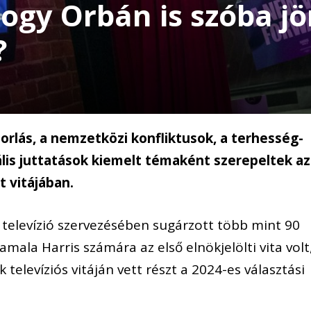
hogy Orbán is szóba j
?
dorlás, a nemzetközi konfliktusok, a terhesség-
ális juttatások kiemelt témaként szerepeltek az
t vitájában.
 televízió szervezésében sugárzott több mint 90
la Harris számára az első elnökjelölti vita volt
levíziós vitáján vett részt a 2024-es választási