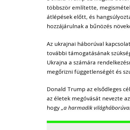
többször említette, megismételt
átlépések előtt, és hangsúlyozt
hozzájárulnak a bűnözés növek
Az ukrajnai háborúval kapcsola
további támogatásának szükség
Ukrajna a számára rendelkezés
megőrizni függetlenségét és sz
Donald Trump az elsődleges cél
az életek megóvását nevezte az
hogy
„a harmadik világháborúval