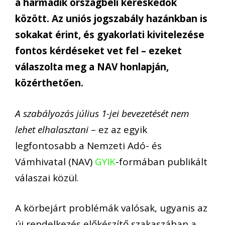
a harmadik országbeli kereskedők
között. Az uniós jogszabály hazánkban is
sokakat érint, és gyakorlati kivitelezése
fontos kérdéseket vet fel – ezeket
válaszolta meg a NAV honlapján,
közérthetően.
A szabályozás július 1-jei bevezetését nem
lehet elhalasztani
– ez az egyik
legfontosabb a Nemzeti Adó- és
Vámhivatal (NAV)
GYIK
-formában publikált
válaszai közül.
A körbejárt problémák valósak, ugyanis az
új rendelkezés előkészítő szakaszában a