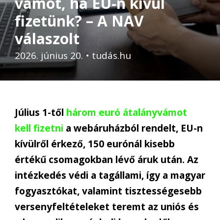
vámot, ha EU-n kívül
fizetünk? – A NAV
válaszolt
2026. június 20.
•
tudás.hu
Július 1-től
három euró átalányvámot
kell fizetni
a webáruházból rendelt, EU-n
kívülről érkező, 150 eurónál kisebb
értékű csomagokban lévő áruk után. Az
intézkedés védi a tagállami, így a magyar
fogyasztókat, valamint tisztességesebb
versenyfeltételeket teremt az uniós és