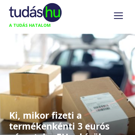
Kilépés
M
a
tartalomba
A TUDÁS HATALOM
Ki, mikor fizeti a
termékenkénti 3 eurós