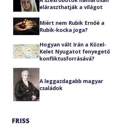
A szexrobotok hamarosan
eláraszthatják a világot
Miért nem Rubik Ernőé a
Rubik-kocka joga?
Hogyan vált Irán a Közel-
Kelet Nyugatot fenyegető
konfliktusforrásává?
A leggazdagabb magyar
családok
FRISS