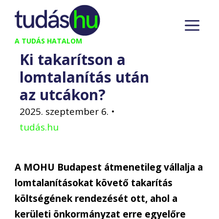
Kilépés
M
a
tartalomba
A TUDÁS HATALOM
Ki takarítson a
lomtalanítás után
az utcákon?
2025. szeptember 6.
•
tudás.hu
A MOHU Budapest átmenetileg vállalja a
lomtalanításokat követő takarítás
költségének rendezését ott, ahol a
kerületi önkormányzat erre egyelőre