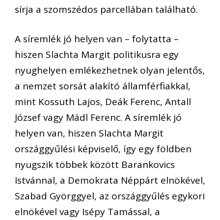
sírja a szomszédos parcellában található.
A síremlék jó helyen van – folytatta –
hiszen Slachta Margit politikusra egy
nyughelyen emlékezhetnek olyan jelentős,
a nemzet sorsát alakító államférfiakkal,
mint Kossuth Lajos, Deák Ferenc, Antall
József vagy Mádl Ferenc. A síremlék jó
helyen van, hiszen Slachta Margit
országgyűlési képviselő, így egy földben
nyugszik többek között Barankovics
Istvánnal, a Demokrata Néppárt elnökével,
Szabad Györggyel, az országgyűlés egykori
elnökével vagy Isépy Tamással, a