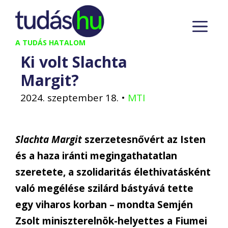
Kilépés
M
a
tartalomba
A TUDÁS HATALOM
Ki volt Slachta
Margit?
2024. szeptember 18.
•
MTI
Slachta Margit
szerzetesnővért az Isten
és a haza iránti megingathatatlan
szeretete, a szolidaritás élethivatásként
való megélése szilárd bástyává tette
egy viharos korban – mondta Semjén
Zsolt miniszterelnök-helyettes a Fiumei