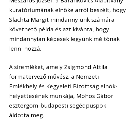
Mészáros József, a Barankovics Alapítvány
kuratóriumának elnöke arról beszélt, hogy
Slachta Margit mindannyiunk számára
követhető példa és azt kívánta, hogy
mindannyian képesek legyünk méltónak
lenni hozzá.
A síremléket, amely Zsigmond Attila
formatervező művész, a Nemzeti
Emlékhely és Kegyeleti Bizottság elnök-
helyettesének munkája, Mohos Gábor
esztergom-budapesti segédpüspök
áldotta meg.