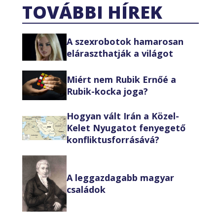
TOVÁBBI HÍREK
A szexrobotok hamarosan
eláraszthatják a világot
Miért nem Rubik Ernőé a
Rubik-kocka joga?
Hogyan vált Irán a Közel-
Kelet Nyugatot fenyegető
konfliktusforrásává?
A leggazdagabb magyar
családok