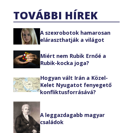
TOVÁBBI HÍREK
A szexrobotok hamarosan
eláraszthatják a világot
Miért nem Rubik Ernőé a
Rubik-kocka joga?
Hogyan vált Irán a Közel-
Kelet Nyugatot fenyegető
konfliktusforrásává?
A leggazdagabb magyar
családok