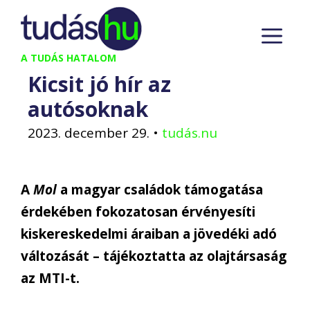
Kilépés
M
a
tartalomba
A TUDÁS HATALOM
Kicsit jó hír az
autósoknak
2023. december 29.
•
tudás.nu
A
Mol
a magyar családok támogatása
érdekében fokozatosan érvényesíti
kiskereskedelmi áraiban a jövedéki adó
változását – tájékoztatta az olajtársaság
az MTI-t.