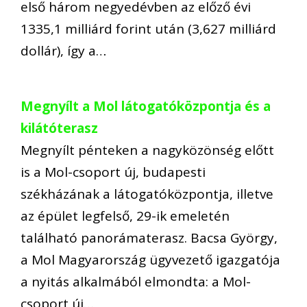
első három negyedévben az előző évi
1335,1 milliárd forint után (3,627 milliárd
dollár), így a…
Megnyílt a Mol látogatóközpontja és a
kilátóterasz
Megnyílt pénteken a nagyközönség előtt
is a Mol-csoport új, budapesti
székházának a látogatóközpontja, illetve
az épület legfelső, 29-ik emeletén
található panorámaterasz. Bacsa György,
a Mol Magyarország ügyvezető igazgatója
a nyitás alkalmából elmondta: a Mol-
csoport új…