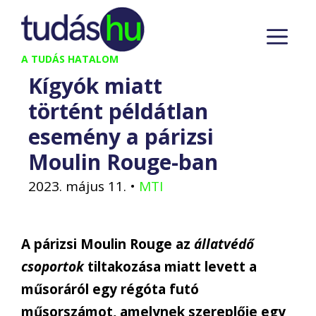
Kilépés
M
a
tartalomba
A TUDÁS HATALOM
Kígyók miatt
történt példátlan
esemény a párizsi
Moulin Rouge-ban
2023. május 11.
•
MTI
A párizsi Moulin Rouge az
állatvédő
csoportok
tiltakozása miatt levett a
műsoráról egy régóta futó
műsorszámot, amelynek szereplője egy