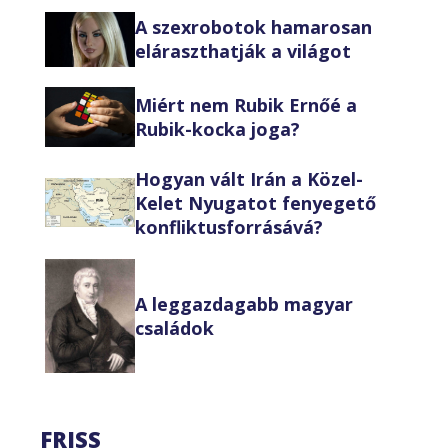
A szexrobotok hamarosan
eláraszthatják a világot
Miért nem Rubik Ernőé a
Rubik-kocka joga?
Hogyan vált Irán a Közel-
Kelet Nyugatot fenyegető
konfliktusforrásává?
A leggazdagabb magyar
családok
FRISS