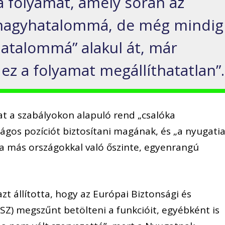
a folyamat, amely során az
„nagyhatalommá, de még mindig
talommá” alakul át, már
ez a folyamat megállíthatatlan”.
t a szabályokon alapuló rend „csalóka
tságos pozíciót biztosítani magának, és „a nyugati
a más országokkal való őszinte, egyenrangú
zt állította, hogy az Európai Biztonsági és
Z) megszűnt betölteni a funkcióit, egyébként is