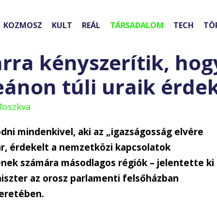
KOZMOSZ
KULT
REÁL
TÁRSADALOM
TECH
TÖ
arra kényszerítik, hog
ánon túli uraik érdek
Moszkva
ni mindenkivel, aki az „igazságosság elvére
ar, érdekelt a nemzetközi kapcsolatok
nek számára másodlagos régiók – jelentette ki
iszter az orosz parlamenti felsőházban
eretében.