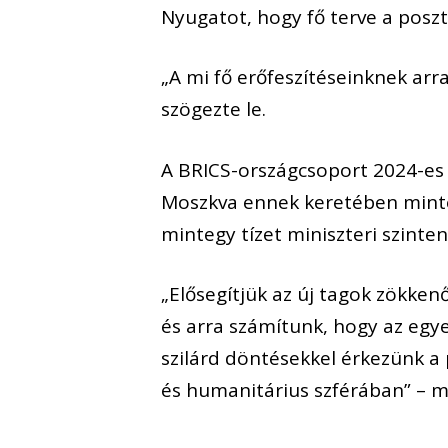
Nyugatot, hogy fő terve a poszt
„A mi fő erőfeszítéseinknek arra
szögezte le.
A BRICS-országcsoport 2024-es s
Moszkva ennek keretében minteg
mintegy tízet miniszteri szinten
„Elősegítjük az új tagok zökke
és arra számítunk, hogy az egye
szilárd döntésekkel érkezünk a p
és humanitárius szférában” – m