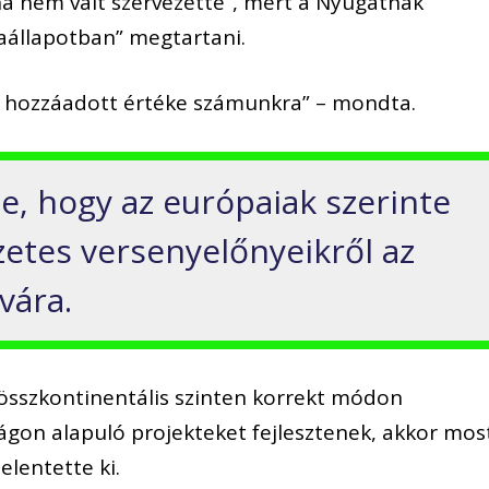
ha nem vált szervezetté”, mert a Nyugatnak
baállapotban” megtartani.
s hozzáadott értéke számunkra” – mondta.
te, hogy az európaiak szerinte
etes versenyelőnyeikről az
vára.
összkontinentális szinten korrekt módon
ágon alapuló projekteket fejlesztenek, akkor mos
elentette ki.