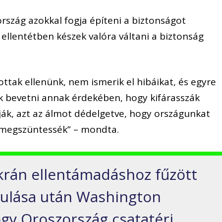
rszág azokkal fogja építeni a biztonságot
 ellentétben készek valóra váltani a biztonság
ottak ellenünk, nem ismerik el hibáikat, és egyre
ak bevetni annak érdekében, hogy kifárasszák
ák, azt az álmot dédelgetve, hogy országunkat
t megszüntessék” – mondta.
ukrán ellentámadáshoz fűzött
ulása után Washington
ogy Oroszország csatatéri