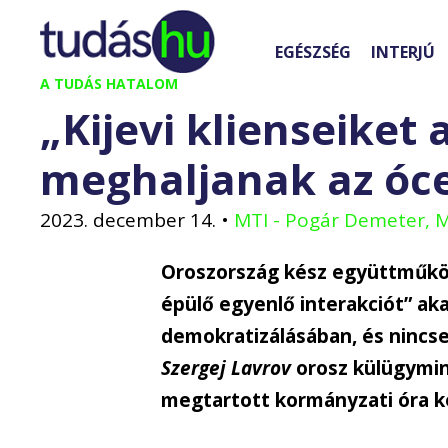
Kilépés
a
EGÉSZSÉG
INTERJÚ
tartalomba
A TUDÁS HATALOM
„Kijevi klienseiket 
meghaljanak az óce
2023. december 14.
•
MTI - Pogár Demeter, 
Oroszország kész együttműköd
épülő egyenlő interakciót” ak
demokratizálásában, és nincse
Szergej Lavrov
orosz külügymin
megtartott kormányzati óra k