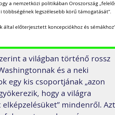
hogy a nemzetközi politikában Oroszország „felelő
mai többségének legszélesebb körű támogatását”.
 által előterjesztett koncepciókhoz és sémákhoz
zerint a világban történő rossz
Washingtonnak és a neki
ok egy kis csoportjának „azon
yökerezik, hogy a világra
t elképzelésüket” mindenről. Az