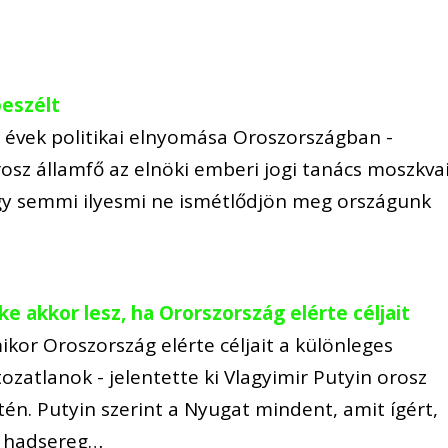
beszélt
 évek politikai elnyomása Oroszországban -
orosz államfő az elnöki emberi jogi tanács moszkva
gy semmi ilyesmi ne ismétlődjön meg országunk
ke akkor lesz, ha Ororszország elérte céljait
kor Oroszország elérte céljait a különleges
zatlanok - jelentette ki Vlagyimir Putyin orosz
tén. Putyin szerint a Nyugat mindent, amit ígért,
z hadsereg…