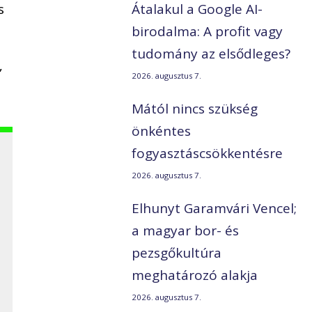
s
Átalakul a Google AI-
birodalma: A profit vagy
tudomány az elsődleges?
”
2026. augusztus 7.
Mától nincs szükség
önkéntes
fogyasztáscsökkentésre
2026. augusztus 7.
Elhunyt Garamvári Vencel;
a magyar bor- és
pezsgőkultúra
meghatározó alakja
t
2026. augusztus 7.