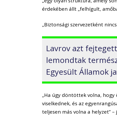
„egy olyan struktúra, amely so
érdekében állt „felhígult, amő
„Biztonsági szervezetként ninc
Lavrov azt fejteget
lemondtak termész
Egyesült Államok ja
„Ha úgy döntöttek volna, hogy 
viselkednek, és az egyenrangús
teljesen más volna a helyzet” – j