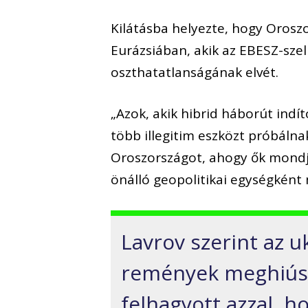
Kilátásba helyezte, hogy Oroszo
Eurázsiában, akik az EBESZ-szel
oszthatatlanságának elvét.
„Azok, akik hibrid háborút indít
több illegitim eszközt próbáln
Oroszországot, ahogy ők mondj
önálló geopolitikai egységkén
Lavrov szerint az 
remények meghiús
felhagyott azzal, h