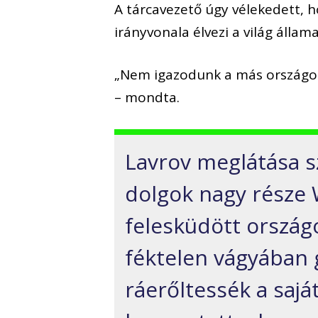
A tárcavezető úgy vélekedett, 
irányvonala élvezi a világ álla
„Nem igazodunk a más országok
– mondta.
Lavrov meglátása s
dolgok nagy része 
felesküdött ország
féktelen vágyában g
ráerőltessék a sajá