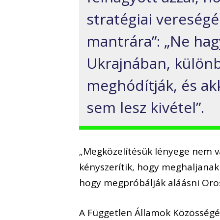
stratégiai vereségér
mantrára”: „Ne hag
Ukrajnában, külön
meghódítják, és ak
sem lesz kivétel”.
„Megközelítésük lényege nem vált
kényszerítik, hogy meghaljanak
hogy megpróbálják aláásni Oros
A Független Államok Közösségéb