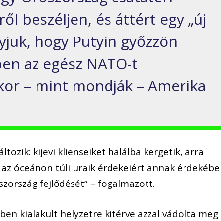
ől beszéljen, és áttért egy „új
yjuk, hogy Putyin győzzön
ben az egész NATO-t
kor – mint mondják – Amerika
ozik: kijevi klienseiket halálba kergetik, arra
 az óceánon túli uraik érdekeiért annak érdekébe
zország fejlődését” – fogalmazott.
en kialakult helyzetre kitérve azzal vádolta meg