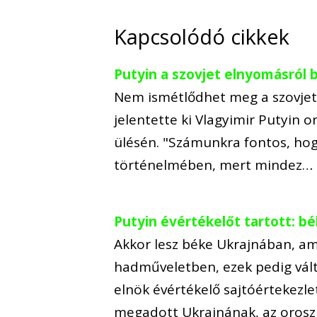
Kapcsolódó cikkek
Putyin a szovjet elnyomásról 
Nem ismétlődhet meg a szovjet
jelentette ki Vlagyimir Putyin 
ülésén. "Számunkra fontos, ho
történelmében, mert mindez…
Putyin évértékelőt tartott: bé
Akkor lesz béke Ukrajnában, ami
hadműveletben, ezek pedig válto
elnök évértékelő sajtóértekezle
megadott Ukrajnának, az oros