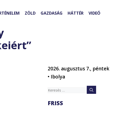
RTÉNELEM
ZÖLD
GAZDASÁG
HÁTTÉR
VIDEÓ
y
eiért”
2026. augusztus 7., péntek
• Ibolya
Keresés:
FRISS