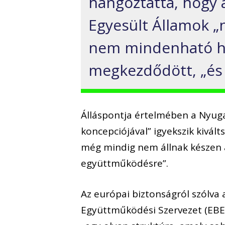
hangoztatta, hogy 
Egyesült Államok 
nem mindenható ha
megkezdődött, „és 
Álláspontja értelmében a Nyuga
koncepciójával” igyekszik kivál
még mindig nem állnak készen 
együttműködésre”.
Az európai biztonságról szólva a
Együttműködési Szervezet (EBES