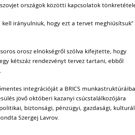
szovjet országok közötti kapcsolatok tönkretétel
 kell irányulniuk, hogy ezt a tervet meghiúsítsuk”
oros orosz elnökségről szólva kifejtette, hogy
y kétszáz rendezvényt tervez tartani, ebből
.
nőmentes integrációját a BRICS munkastruktúráiba
sülés jövő októberi kazanyi csúcstalálkozójára
olitikai, biztonsági, pénzügyi, gazdasági, kulturál
ondta Szergej Lavrov.