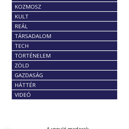
KOZMOSZ
KULT
REÁL
TÁRSADALOM
TECH
TÖRTÉNELEM
ZÖLD
GAZDASÁG
HÁTTÉR
VIDEÓ
A vonuló madarak