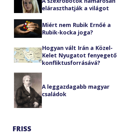
A szexrobotok hamarosan
eláraszthatják a világot
Miért nem Rubik Ernőé a
Rubik-kocka joga?
Hogyan vált Irán a Közel-
Kelet Nyugatot fenyegető
konfliktusforrásává?
A leggazdagabb magyar
családok
FRISS