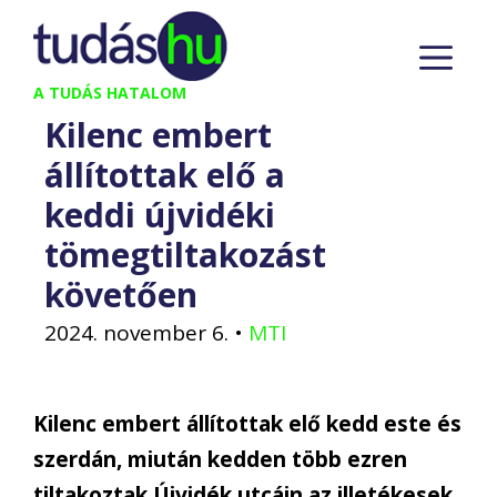
Kilépés
M
a
tartalomba
A TUDÁS HATALOM
Kilenc embert
állítottak elő a
keddi újvidéki
tömegtiltakozást
követően
2024. november 6.
•
MTI
Kilenc embert állítottak elő kedd este és
szerdán, miután kedden több ezren
tiltakoztak Újvidék utcáin az illetékesek