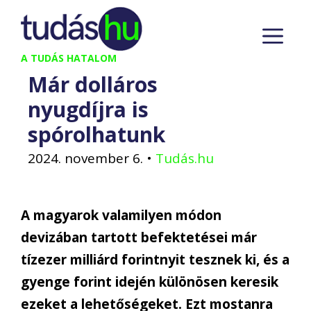
Kilépés
M
a
tartalomba
A TUDÁS HATALOM
Már dolláros
nyugdíjra is
spórolhatunk
2024. november 6.
•
Tudás.hu
A magyarok valamilyen módon
devizában tartott befektetései már
tízezer milliárd forintnyit tesznek ki, és a
gyenge forint idején különösen keresik
ezeket a lehetőségeket. Ezt mostanra