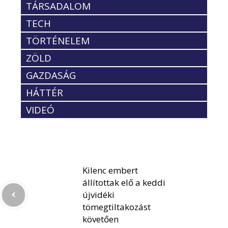
TÁRSADALOM
TECH
TÖRTÉNELEM
ZÖLD
GAZDASÁG
HÁTTÉR
VIDEÓ
Kilenc embert
állítottak elő a keddi
újvidéki
tömegtiltakozást
követően