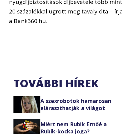
nyugdíjbiztosítások díjbevétele több mint
20 százalékkal ugrott meg tavaly óta – írja
a Bank360.hu.
TOVÁBBI HÍREK
A szexrobotok hamarosan
eláraszthatják a világot
Miért nem Rubik Ernőé a
Rubik-kocka joga?