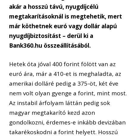
akár a hosszú távú, nyugdíjcélú
megtakarításoknál is megtehetik, mert
már köthetnek euró vagy dollár alapú
nyugdíjbiztosítást – derül ki a
Bank360.hu összeállításából.
Hetek óta jóval 400 forint fölött van az
euró ára, már a 410-et is meghaladta, az
amerikai dolláré pedig a 375-öt, két éve
nem volt olyan gyenge a forint, mint most.
Az instabil árfolyam láttán pedig sok
magyar megtakarító kezd azon
gondolkozni, érdemes-e inkább devizában
takarékoskodni a forint helyett. Hosszú