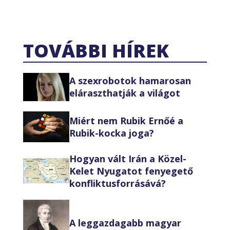
TOVÁBBI HÍREK
A szexrobotok hamarosan
eláraszthatják a világot
Miért nem Rubik Ernőé a
Rubik-kocka joga?
Hogyan vált Irán a Közel-
Kelet Nyugatot fenyegető
konfliktusforrásává?
A leggazdagabb magyar