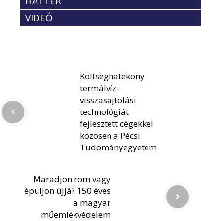
HÁTTÉR
VIDEÓ
Költséghatékony
termálvíz-
visszasajtolási
technológiát
fejlesztett cégekkel
közösen a Pécsi
Tudományegyetem
Maradjon rom vagy
épüljön újjá? 150 éves
a magyar
műemlékvédelem