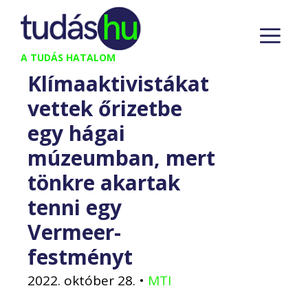
Kilépés
M
a
tartalomba
A TUDÁS HATALOM
Klímaaktivistákat
vettek őrizetbe
egy hágai
múzeumban, mert
tönkre akartak
tenni egy
Vermeer-
festményt
2022. október 28.
•
MTI