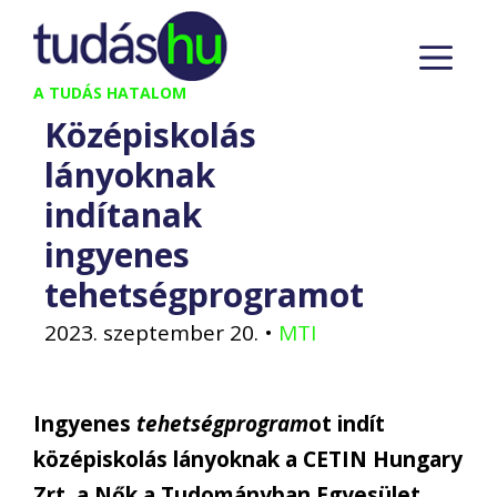
Kilépés
M
a
tartalomba
A TUDÁS HATALOM
Középiskolás
lányoknak
indítanak
ingyenes
tehetségprogramot
2023. szeptember 20.
•
MTI
Ingyenes
tehetségprogram
ot indít
középiskolás lányoknak a CETIN Hungary
Zrt. a Nők a Tudományban Egyesület