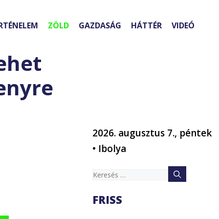
RTÉNELEM
ZÖLD
GAZDASÁG
HÁTTÉR
VIDEÓ
ehet
enyre
2026. augusztus 7., péntek
• Ibolya
Keresés:
FRISS