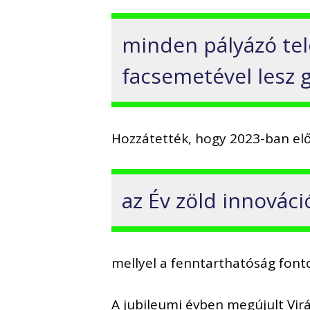
minden pályázó tel
facsemetével lesz 
Hozzátették, hogy 2023-ban elős
az Év zöld innováció
mellyel a fenntarthatóság fonto
A jubileumi évben megújult Virág