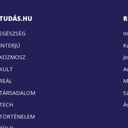
TUDÁS.HU
R
EGÉSZSÉG
I
INTERJÚ
K
KOZMOSZ
J
KULT
A
REÁL
M
TÁRSADALOM
S
TECH
Á
TÖRTÉNELEM