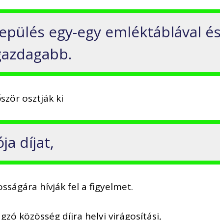
epülés egy-egy emléktáblával é
gazdagabb.
zör osztják ki
ja díjat,
sságára hívják fel a figyelmet.
zó közösség díjra helyi virágosítási,