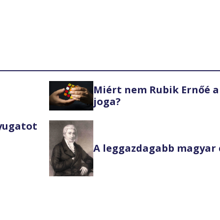
Miért nem Rubik Ernőé a
joga?
Nyugatot
A leggazdagabb magyar 