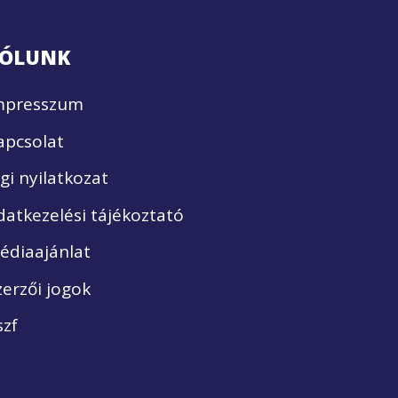
ÓLUNK
mpresszum
apcsolat
ogi nyilatkozat
datkezelési tájékoztató
édiaajánlat
zerzői jogok
szf