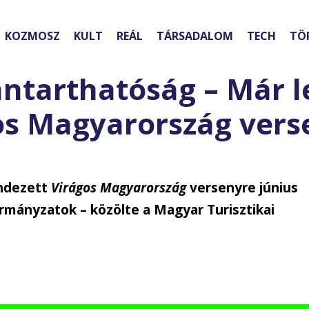
KOZMOSZ
KULT
REÁL
TÁRSADALOM
TECH
TÖ
nntarthatóság – Már l
gos Magyarország vers
endezett
Virágos Magyarország
versenyre június
rmányzatok – közölte a Magyar Turisztikai