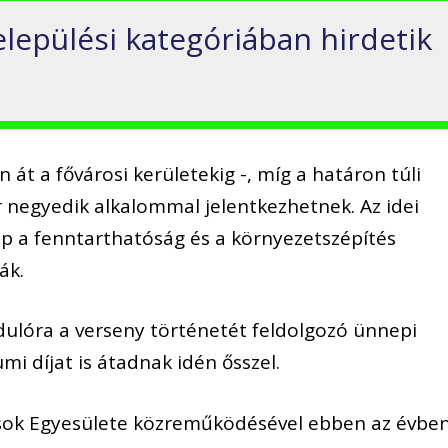
lepülési kategóriában hirdetik
n át a fővárosi kerületekig -, míg a határon túli
negyedik alkalommal jelentkezhetnek. Az idei
p a fenntarthatóság és a környezetszépítés
ák.
rdulóra a verseny történetét feldolgozó ünnepi
eumi díjat is átadnak idén ősszel.
sok Egyesülete közreműködésével ebben az évbe