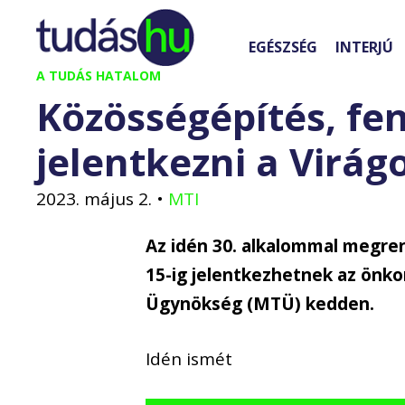
Kilépés
a
EGÉSZSÉG
INTERJÚ
tartalomba
A TUDÁS HATALOM
Közösségépítés, fe
jelentkezni a Virá
2023. május 2.
•
MTI
Az idén 30. alkalommal megr
15-ig jelentkezhetnek az önko
Ügynökség (MTÜ) kedden.
Idén ismét