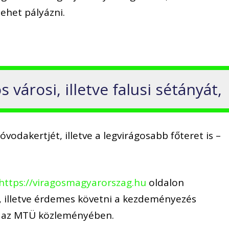
ehet pályázni.
s városi, illetve falusi sétányát,
óvodakertjét, illetve a legvirágosabb főteret is –
https://viragosmagyarorszag.hu
oldalon
, illetve érdemes követni a kezdeményezés
tó az MTÜ közleményében.