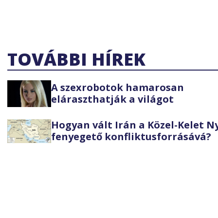
TOVÁBBI HÍREK
A szexrobotok hamarosan
eláraszthatják a világot
Hogyan vált Irán a Közel-Kelet 
fenyegető konfliktusforrásává?