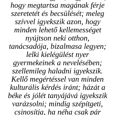
hogy megtartsa magának férje
szeretetét és becsülését; meleg
szívvel igyekszik azon, hogy
minden lehető kellemességet
nyújtson neki otthon,
tanácsadója, bizalmasa legyen;
lelki kielégülést nyer
gyermekeinek a nevelésében;
szellemileg haladni igyekszik.
Kellő megértéssel van minden
kulturális kérdés iránt; házát a
béke és jólét tanyájává igyekszik
varázsolni; mindig szépítgeti,
csinosítja, ha néha csak pár