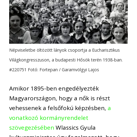
Népviseletbe öltözött lányok csoportja a Eucharisztikus
Világkongresszuson, a budapesti Hősök terén 1938-ban.
#220751 Fotó: Fortepan / Garamvölgyi Lajos
Amikor 1895-ben engedélyezték
Magyarországon, hogy a nők is részt
vehessenek a felsőfokú képzésben,
a
vonatkozó kormányrendelet
szövegezésében
Wlassics Gyula