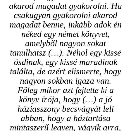
akarod magadat gyakorolni. Ha
csakugyan gyakorolni akarod
magadat benne, inkább adok én
néked egy német könyvet,
amelyből nagyon sokat
tanulhatsz (…). Néhol egy kissé
ósdinak, egy kissé maradinak
találta, de azért elismerte, hogy
nagyon sokban igaza van.
Főleg mikor azt fejtette ki a
könyv írója, hogy (…) a jó
háziasszony becsvágyát leli
abban, hogy a háztartása
mintaszerű legyen, vágyik arra,