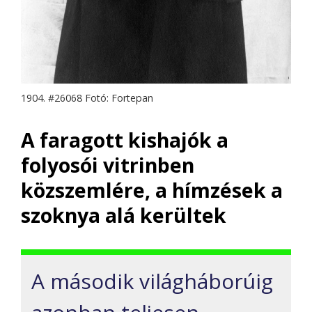
1904. #26068 Fotó: Fortepan
A faragott kishajók a
folyosói vitrinben
közszemlére, a hímzések a
szoknya alá kerültek
A második világháborúig