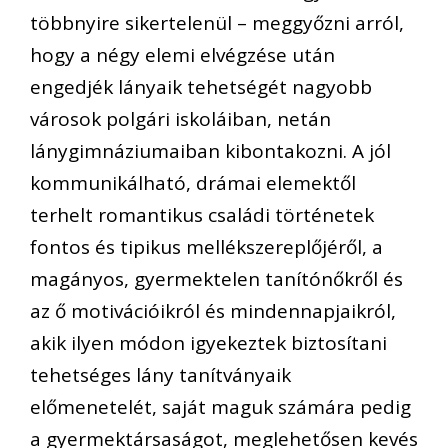
többnyire sikertelenül – meggyőzni arról,
hogy a négy elemi elvégzése után
engedjék lányaik tehetségét nagyobb
városok polgári iskoláiban, netán
lánygimnáziumaiban kibontakozni. A jól
kommunikálható, drámai elemektől
terhelt romantikus családi történetek
fontos és tipikus mellékszereplőjéről, a
magányos, gyermektelen tanítónőkről és
az ő motivációikról és mindennapjaikról,
akik ilyen módon igyekeztek biztosítani
tehetséges lány tanítványaik
előmenetelét, saját maguk számára pedig
a gyermektársaságot, meglehetősen kevés