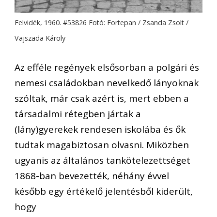
Felvidék, 1960. #53826 Fotó: Fortepan / Zsanda Zsolt /
Vajszada Károly
Az efféle regények elsősorban a polgári és
nemesi családokban nevelkedő lányoknak
szóltak, már csak azért is, mert ebben a
társadalmi rétegben jártak a
(lány)gyerekek rendesen iskolába és ők
tudtak magabiztosan olvasni. Miközben
ugyanis az általános tankötelezettséget
1868-ban bevezették, néhány évvel
később egy értékelő jelentésből kiderült,
hogy