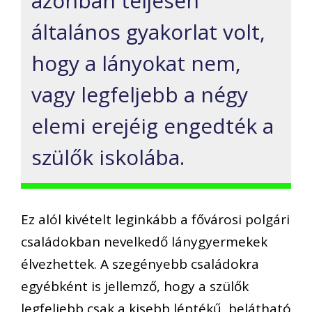
azonban teljesen
általános gyakorlat volt,
hogy a lányokat nem,
vagy legfeljebb a négy
elemi erejéig engedték a
szülők iskolába.
Ez alól kivételt leginkább a fővárosi polgári
családokban nevelkedő lánygyermekek
élvezhettek. A szegényebb családokra
egyébként is jellemző, hogy a szülők
legfeljebb csak a kisebb léptékű, belátható