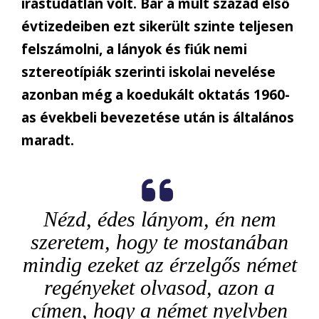
írástudatlan volt. Bár a múlt század első
évtizedeiben ezt sikerült szinte teljesen
felszámolni, a lányok és fiúk nemi
sztereotípiák szerinti iskolai nevelése
azonban még a koedukált oktatás 1960-
as évekbeli bevezetése után is általános
maradt.
Nézd, édes lányom, én nem
szeretem, hogy te mostanában
mindig ezeket az érzelgős német
regényeket olvasod, azon a
címen, hogy a német nyelvben