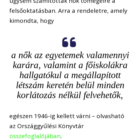
úgysem számítottak nők tömegeire a
felsőoktatásban. Arra a rendeletre, amely
kimondta, hogy
a nők az egyetemek valamennyi
karára, valamint a főiskolákra
hallgatókul a megállapított
létszám keretén belül minden
korlátozás nélkül felvehetők,
egészen 1946-ig kellett várni – olvasható
az Országgyűlési Könyvtár
összefoglalójában
.