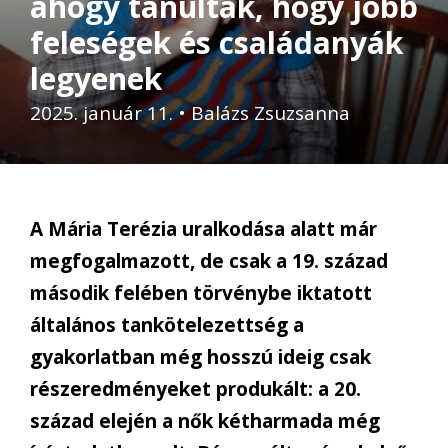
ahogy tanultak, hogy jobb
feleségek és családanyák
legyenek
2025. január 11.
•
Balázs Zsuzsanna
A Mária Terézia uralkodása alatt már
megfogalmazott, de csak a 19. század
második felében törvénybe iktatott
általános tankötelezettség a
gyakorlatban még hosszú ideig csak
részeredményeket produkált: a 20.
század elején a nők kétharmada még