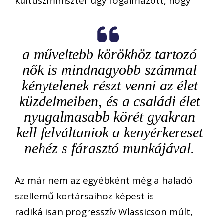
kultuszminiszter úgy fogalmazott, hogy
a műveltebb körökhöz tartozó
nők is mindnagyobb számmal
kénytelenek részt venni az élet
küzdelmeiben, és a családi élet
nyugalmasabb körét gyakran
kell felváltaniok a kenyérkereset
nehéz s fárasztó munkájával.
Az már nem az egyébként még a haladó
szellemű kortársaihoz képest is
radikálisan progresszív Wlassicson múlt,