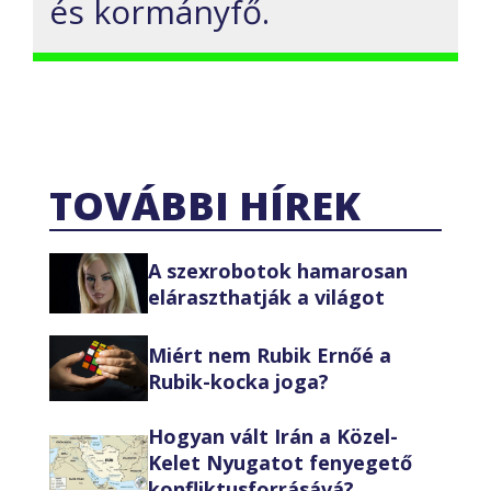
és kormányfő.
TOVÁBBI HÍREK
A szexrobotok hamarosan
eláraszthatják a világot
Miért nem Rubik Ernőé a
Rubik-kocka joga?
Hogyan vált Irán a Közel-
Kelet Nyugatot fenyegető
konfliktusforrásává?