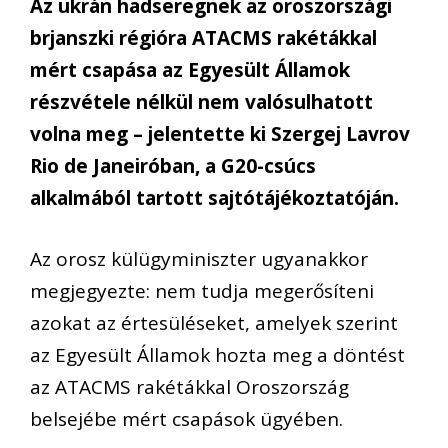
Az ukrán hadseregnek az oroszországi
brjanszki régióra ATACMS rakétákkal
mért csapása az Egyesült Államok
részvétele nélkül nem valósulhatott
volna meg – jelentette ki Szergej Lavrov
Rio de Janeiróban, a G20-csúcs
alkalmából tartott sajtótájékoztatóján.
Az orosz külügyminiszter ugyanakkor
megjegyezte: nem tudja megerősíteni
azokat az értesüléseket, amelyek szerint
az Egyesült Államok hozta meg a döntést
az ATACMS rakétákkal Oroszország
belsejébe mért csapások ügyében.