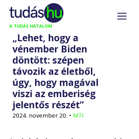
Kilépés
M
a
tartalomba
A TUDÁS HATALOM
„Lehet, hogy a
vénember Biden
döntött: szépen
távozik az életből,
úgy, hogy magával
viszi az emberiség
jelentős részét”
2024. november 20.
•
MTI