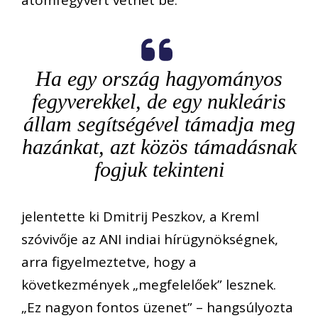
atomfegyvert vethet be.
Ha egy ország hagyományos
fegyverekkel, de egy nukleáris
állam segítségével támadja meg
hazánkat, azt közös támadásnak
fogjuk tekinteni
jelentette ki Dmitrij Peszkov, a Kreml
szóvivője az ANI indiai hírügynökségnek,
arra figyelmeztetve, hogy a
következmények „megfelelőek” lesznek.
„Ez nagyon fontos üzenet” – hangsúlyozta