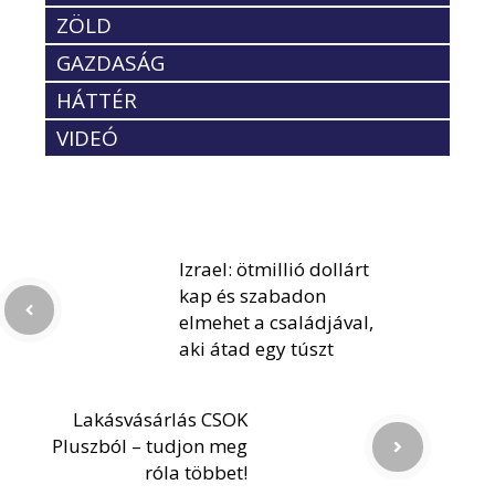
ZÖLD
GAZDASÁG
HÁTTÉR
VIDEÓ
Izrael: ötmillió dollárt
kap és szabadon
elmehet a családjával,
aki átad egy túszt
Lakásvásárlás CSOK
Pluszból – tudjon meg
róla többet!