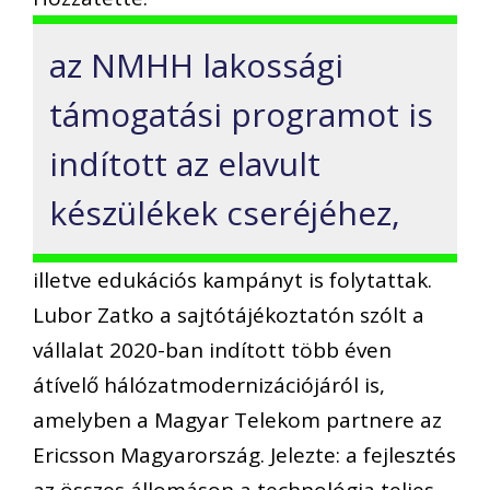
az NMHH lakossági
támogatási programot is
indított az elavult
készülékek cseréjéhez,
illetve edukációs kampányt is folytattak.
Lubor Zatko a sajtótájékoztatón szólt a
vállalat 2020-ban indított több éven
átívelő hálózatmodernizációjáról is,
amelyben a Magyar Telekom partnere az
Ericsson Magyarország. Jelezte: a fejlesztés
az összes állomáson a technológia teljes