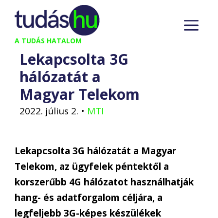
Kilépés
M
a
tartalomba
A TUDÁS HATALOM
Lekapcsolta 3G
hálózatát a
Magyar Telekom
2022. július 2.
•
MTI
Lekapcsolta 3G hálózatát a Magyar
Telekom, az ügyfelek péntektől a
korszerűbb 4G hálózatot használhatják
hang- és adatforgalom céljára, a
legfeljebb 3G-képes készülékek