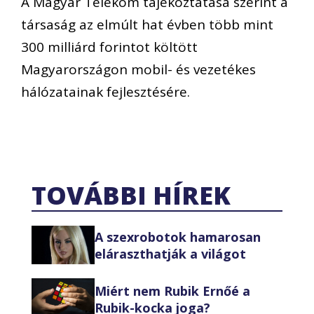
A Magyar Telekom tájékoztatása szerint a
társaság az elmúlt hat évben több mint
300 milliárd forintot költött
Magyarországon mobil- és vezetékes
hálózatainak fejlesztésére.
TOVÁBBI HÍREK
A szexrobotok hamarosan
eláraszthatják a világot
Miért nem Rubik Ernőé a
Rubik-kocka joga?