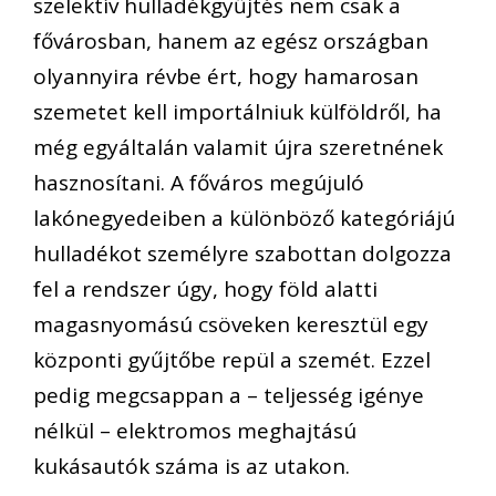
szelektív hulladékgyűjtés nem csak a
fővárosban, hanem az egész országban
olyannyira révbe ért, hogy hamarosan
szemetet kell importálniuk külföldről, ha
még egyáltalán valamit újra szeretnének
hasznosítani. A főváros megújuló
lakónegyedeiben a különböző kategóriájú
hulladékot személyre szabottan dolgozza
fel a rendszer úgy, hogy föld alatti
magasnyomású csöveken keresztül egy
központi gyűjtőbe repül a szemét. Ezzel
pedig megcsappan a – teljesség igénye
nélkül – elektromos meghajtású
kukásautók száma is az utakon.