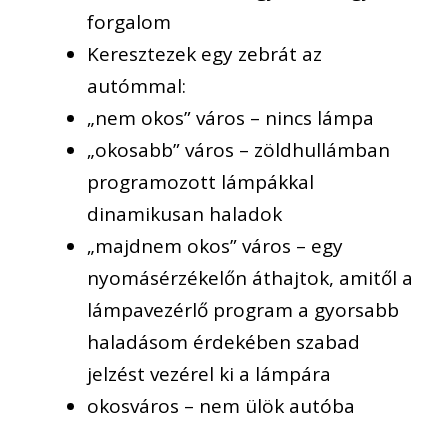
forgalom
Keresztezek egy zebrát az
autómmal:
„nem okos” város – nincs lámpa
„okosabb” város – zöldhullámban
programozott lámpákkal
dinamikusan haladok
„majdnem okos” város – egy
nyomásérzékelőn áthajtok, amitől a
lámpavezérlő program a gyorsabb
haladásom érdekében szabad
jelzést vezérel ki a lámpára
okosváros – nem ülök autóba