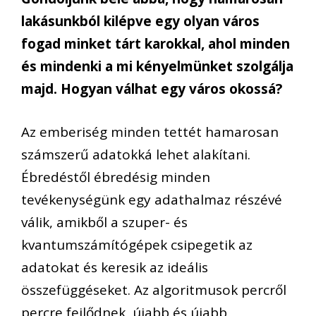
lakásunkból kilépve egy olyan város
fogad minket tárt karokkal, ahol minden
és mindenki a mi kényelmünket szolgálja
majd. Hogyan válhat egy város okossá?
Az emberiség minden tettét hamarosan
számszerű adatokká lehet alakítani.
Ébredéstől ébredésig minden
tevékenységünk egy adathalmaz részévé
válik, amikből a szuper- és
kvantumszámítógépek csipegetik az
adatokat és keresik az ideális
összefüggéseket. Az algoritmusok percről
percre fejlődnek, újabb és újabb