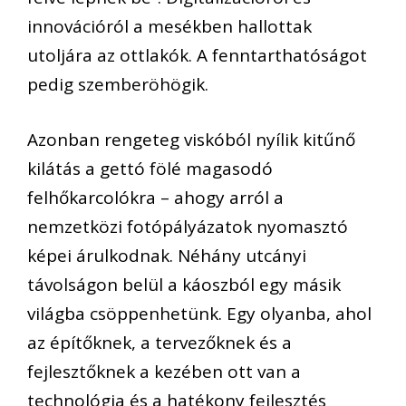
innovációról a mesékben hallottak
utoljára az ottlakók. A fenntarthatóságot
pedig szemberöhögik.
Azonban rengeteg viskóból nyílik kitűnő
kilátás a gettó fölé magasodó
felhőkarcolókra – ahogy arról a
nemzetközi fotópályázatok nyomasztó
képei árulkodnak. Néhány utcányi
távolságon belül a káoszból egy másik
világba csöppenhetünk. Egy olyanba, ahol
az építőknek, a tervezőknek és a
fejlesztőknek a kezében ott van a
technológia és a hatékony fejlesztés