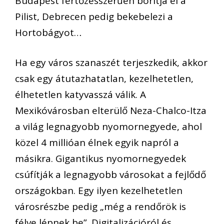
Budapest fertőzésszerűen borítja el a
Pilist, Debrecen pedig bekebelezi a
Hortobágyot…
Ha egy város szanaszét terjeszkedik, akkor
csak egy átutazhatatlan, kezelhetetlen,
élhetetlen katyvasszá válik. A
Mexikóvárosban elterülő Neza-Chalco-Itza
a világ legnagyobb nyomornegyede, ahol
közel 4 millióan élnek egyik napról a
másikra. Gigantikus nyomornegyedek
csúfítják a legnagyobb városokat a fejlődő
országokban. Egy ilyen kezelhetetlen
városrészbe pedig „még a rendőrök is
félve lépnek be”. Digitalizációról és