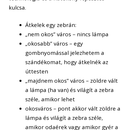
kulcsa.
Átkelek egy zebrán:
„nem okos” város – nincs lámpa
„okosabb” város – egy
gombnyomással jelezhetem a
szándékomat, hogy átkelnék az
úttesten
„majdnem okos” város – zöldre vált
a lámpa (ha van) és világít a zebra
széle, amikor lehet
okosváros – pont akkor vált zöldre a
lámpa és világít a zebra széle,
amikor odaérek vagy amikor gyér a