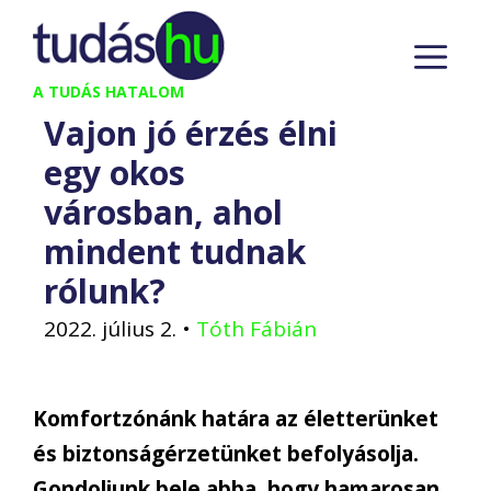
Kilépés
M
a
tartalomba
A TUDÁS HATALOM
Vajon jó érzés élni
egy okos
városban, ahol
mindent tudnak
rólunk?
2022. július 2.
•
Tóth Fábián
Komfortzónánk határa az életterünket
és biztonságérzetünket befolyásolja.
Gondoljunk bele abba, hogy hamarosan