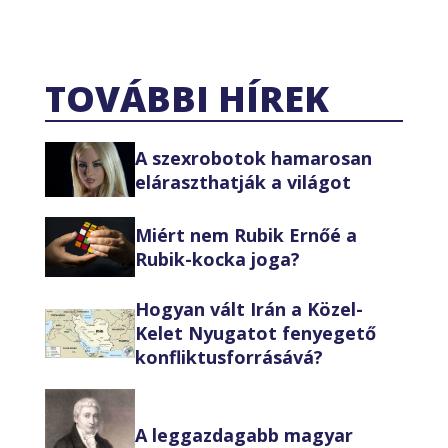
TOVÁBBI HÍREK
A szexrobotok hamarosan
eláraszthatják a világot
Miért nem Rubik Ernőé a
Rubik-kocka joga?
Hogyan vált Irán a Közel-
Kelet Nyugatot fenyegető
konfliktusforrásává?
A leggazdagabb magyar