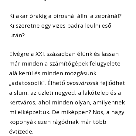
Ki akar órákig a pirosnál állni a zebránál?
Ki szeretne egy vizes padra leülni eső
után?
Elvégre a XXI. században élünk és lassan
már minden a számítógépek felügyelete
alá kerül és minden mozgásunk
„adatosodik”. Élhető
okosváros
sá fejlődhet
a slum, az üzleti negyed, a lakótelep és a
kertváros, ahol minden olyan, amilyennek
mi elképzeltük. De miképpen? Nos, a nagy
koponyák ezen rágódnak már több
évtizede.