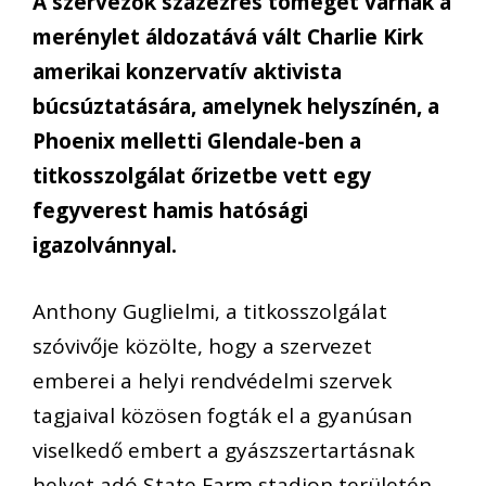
A szervezők százezres tömeget várnak a
merénylet áldozatává vált Charlie Kirk
amerikai konzervatív aktivista
búcsúztatására, amelynek helyszínén, a
Phoenix melletti Glendale-ben a
titkosszolgálat őrizetbe vett egy
fegyverest hamis hatósági
igazolvánnyal.
Anthony Guglielmi, a titkosszolgálat
szóvivője közölte, hogy a szervezet
emberei a helyi rendvédelmi szervek
tagjaival közösen fogták el a gyanúsan
viselkedő embert a gyászszertartásnak
helyet adó State Farm stadion területén