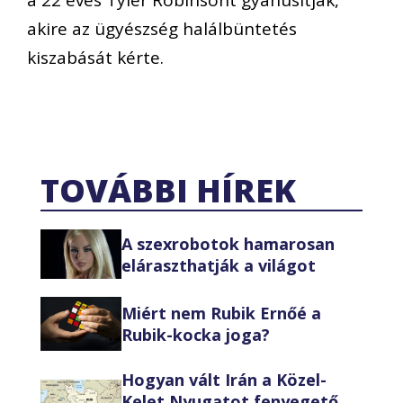
akire az ügyészség halálbüntetés
kiszabását kérte.
TOVÁBBI HÍREK
A szexrobotok hamarosan
eláraszthatják a világot
Miért nem Rubik Ernőé a
Rubik-kocka joga?
Hogyan vált Irán a Közel-
Kelet Nyugatot fenyegető