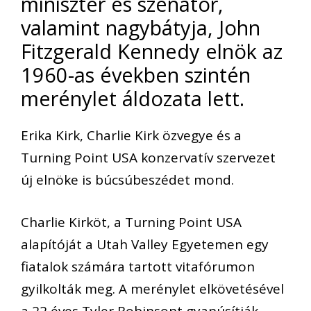
miniszter és szenátor,
valamint nagybátyja, John
Fitzgerald Kennedy elnök az
1960-as években szintén
merénylet áldozata lett.
Erika Kirk, Charlie Kirk özvegye és a
Turning Point USA konzervatív szervezet
új elnöke is búcsúbeszédet mond.
Charlie Kirköt, a Turning Point USA
alapítóját a Utah Valley Egyetemen egy
fiatalok számára tartott vitafórumon
gyilkolták meg. A merénylet elkövetésével
a 22 éves Tyler Robinsont gyanúsítják,