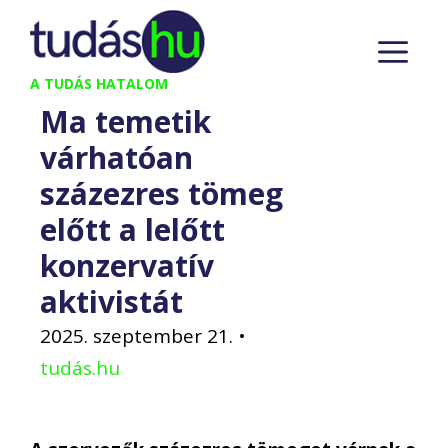
Kilépés
M
a
tartalomba
A TUDÁS HATALOM
Ma temetik
várhatóan
százezres tömeg
előtt a lelőtt
konzervatív
aktivistát
2025. szeptember 21.
•
tudás.hu